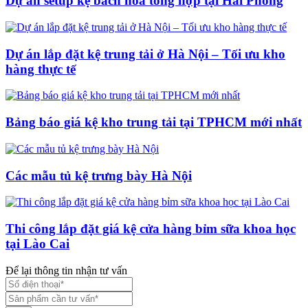
Dự án setup kệ bách hoá tổng hợp tại Hải Phòng
Dự án lắp đặt kệ trung tải ở Hà Nội – Tối ưu kho
hàng thực tế
Bảng báo giá kệ kho trung tải tại TPHCM mới nhất
Các mẫu tủ kệ trưng bày Hà Nội
Thi công lắp đặt giá kệ cửa hàng bỉm sữa khoa học
tại Lào Cai
Để lại thông tin nhận tư vấn