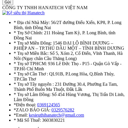
Gửi
CÔNG TY TNHH HANATECH VIỆT NAM
* Địa chỉ Nhà Máy: 56/2T đường Điểu Xiển, KP8, P. Long
Bình, tỉnh Đồng Nai
* Trụ Sở Chính: 211 Hoàng Tam Kỳ, P. Long Bình, tỉnh
Đồng Nai
* Trụ sở Miền Đông: 1546 ĐẠI LỘ BÌNH DƯƠNG –
P.HIỆP AN – TP.THỦ DẦU MỘT – TỈNH BÌNH DƯƠNG
* Trụ sở Miền Bắc: Số 5, Xóm 2, Cổ Điển, Vĩnh Thanh, Hà
Nôi (Ngay chân Cầu Thăng Long)
* Trụ sở TPHCM: 936 Lê Đức Thọ - P15 - Quận Gò Vấp -
TP.Hồ Chí Minh
* Trụ sở Cần Thơ : QL91B, P.Long Hòa, Q.Bình Thủy,
TP.Cần Thơ
* Trụ sở Tây nguyên : 231 Đường 30.4, Phường Ea Tam,
Thành Phố Buôn Ma Thuột, Đắk Lắk
* Trụ sở Lâm Đồng: Số 454 Hùng Vương, Thị Trấn Di Linh,
Lâm Đồng
*Điện thoại:
0369124565
*ZALO BÁO GIÁ:
0329576282
*Email:
kesieuthihanatech@gmail.com
* Mã Số Thuế: 3603830221