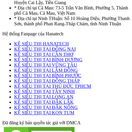
Huyện Cai Lậy, Tiền Giang
* Địa chỉ tại Cà Mau: 73-5 Trần Văn Bình, Phường 5, Thành
phố Cà Mau, Cà Mau, Việt Nam
* Địa chỉ tại Ninh THuận: Số 10 Hoàng Diệu, Phường Thanh
Sơn, thành phố Phan Rang-Tháp Chàm, tỉnh Ninh Thuận
Hệ thống Fanpage của Hanatech
KỆ SIÊU THỊ HANATECH
KỆ SIÊU THỊ TẠI ĐỒNG NAI
KỆ SIÊU THỊ TẠI CẦN THƠ
KỆ SIÊU THỊ TẠI BÌNH DƯƠNG
KỆ SIÊU THỊ TẠI VŨNG TÀU
KỆ SIÊU THỊ TẠI LÂM ĐỒNG
KỆ SIÊU THỊ TẠI BÌNH PHƯỚC
KỆ SIÊU THỊ TẠI ĐỒNG THÁP
KỆ SIÊU THỊ TẠI THỦ ĐỨC TPHCM
KỆ SIÊU THỊ TẠI TÂY NINH
KỆ SIÊU THỊ TẠI LONG AN
KỆ SIÊU THỊ TẠI ĐẮK LẮK
KỆ SIÊU THỊ TẠI ĐẮK NÔNG
KỆ SIÊU THỊ TẠI KON TUM
Đã đăng ký bản quyền tác giả với DMCA