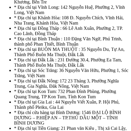
Khương, Bến Tre
* Địa chỉ tại Vĩnh Long: 142 Nguyễn Huệ, Phường 2, Vĩnh
Long, Việt Nam
* Địa chỉ tại Khánh Hòa: 108 Đ. Nguyễn Chích, Vĩnh Hải,
Nha Trang, Khánh Hòa, Việt Nam
* Địa chỉ tại Đồng Tháp : 66 Lê Anh Xuân, Phường 2, TP.
Cao Lãnh, Đồng Tháp
* Địa chỉ tại Bình Thuận : 110 Đặng Văn Ngữ, Phú Trinh,
thành phố Phan Thiết, Bình Thuận
* Địa chỉ tại BUÔN MA THUỘT : 35 Nguyễn Du, Tự An,
Thành Phố Buôn Ma Thuột, Đắk Lắk
* Địa chỉ tại Đắk Lắk : 231 Đường 30.4, Phường Ea Tam,
Thành Phố Buôn Ma Thuột, Đắk Lắk
* Địa chỉ tại Sóc Trăng: 36 Nguyễn Văn Hữu, Phường 1, Sóc
Trăng, Việt Nam
* Địa chỉ tại Đắk Nông: 172 23 Tháng 3, Phường Nghĩa
Trung, Gia Nghĩa, Đăk Nông, Việt Nam
* Địa chỉ tại Kon Tum: 732 Phan Đình Phùng, Phường
Quang Trung, TP Kon Tum, Tỉnh Kon Tum
* Địa chỉ tại Gia Lai : 44 Nguyễn Viết Xuân, P. Hội Phú,
Thành phố Pleiku, Gia Lai
* Địa chỉ cửa hàng tại Bình Dương: 1546 ĐẠI LỘ BÌNH
DƯƠNG – P.HIỆP AN – TP.THỦ DẦU MỘT – TỈNH
BÌNH DƯƠNG
* Địa chỉ tại Tiền Giang: 21 Phan văn Kiêu , Thị xã Cai Lậy,