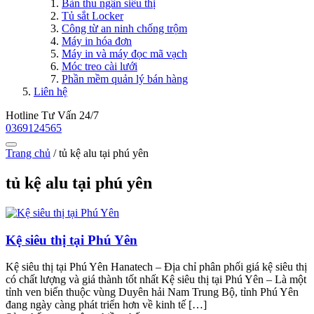
Bàn thu ngân siêu thị
Tủ sắt Locker
Công từ an ninh chống trộm
Máy in hóa đơn
Máy in và máy đọc mã vạch
Móc treo cài lưới
Phần mềm quản lý bán hàng
Liên hệ
Hotline Tư Vấn 24/7
0369124565
Trang chủ
/
tủ kệ alu tại phú yên
tủ kệ alu tại phú yên
Kệ siêu thị tại Phú Yên
Kệ siêu thị tại Phú Yên Hanatech – Địa chỉ phân phối giá kệ siêu thị
có chất lượng và giá thành tốt nhất Kệ siêu thị tại Phú Yên – Là một
tỉnh ven biển thuộc vùng Duyên hải Nam Trung Bộ, tỉnh Phú Yên
đang ngày càng phát triển hơn về kinh tế […]