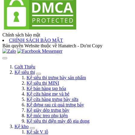
Chính sách bảo mật
CHÍNH SÁCH BẢO MẬT
Bản quyền Website thuộc về Hanatech - Do'nt Copy
Giới Thiệu
Kệ siêu thị
Kệ siêu thị trưng bày sản phẩm
Kệ siêu thị MINI
Kệ bán hàng tạp hóa
Kệ cửa hàng mẹ và bé
Kệ cửa hàng trưng bày sữa
Kệ đựng rau củ quả trưng bày
Kệ giày dép trưng bày
Kệ móc treo phụ kiện
Kệ siêu thị điện máy đồ gia dụng
Kệ kho
Kệ sắt V lỗ