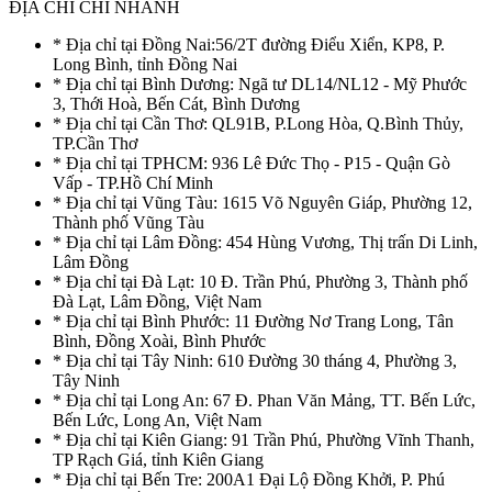
ĐỊA CHỈ CHI NHÁNH
* Địa chỉ tại Đồng Nai:56/2T đường Điểu Xiển, KP8, P.
Long Bình, tỉnh Đồng Nai
* Địa chỉ tại Bình Dương: Ngã tư DL14/NL12 - Mỹ Phước
3, Thới Hoà, Bến Cát, Bình Dương
* Địa chỉ tại Cần Thơ: QL91B, P.Long Hòa, Q.Bình Thủy,
TP.Cần Thơ
* Địa chỉ tại TPHCM: 936 Lê Đức Thọ - P15 - Quận Gò
Vấp - TP.Hồ Chí Minh
* Địa chỉ tại Vũng Tàu: 1615 Võ Nguyên Giáp, Phường 12,
Thành phố Vũng Tàu
* Địa chỉ tại Lâm Đồng: 454 Hùng Vương, Thị trấn Di Linh,
Lâm Đồng
* Địa chỉ tại Đà Lạt: 10 Đ. Trần Phú, Phường 3, Thành phố
Đà Lạt, Lâm Đồng, Việt Nam
* Địa chỉ tại Bình Phước: 11 Đường Nơ Trang Long, Tân
Bình, Đồng Xoài, Bình Phước
* Địa chỉ tại Tây Ninh: 610 Đường 30 tháng 4, Phường 3,
Tây Ninh
* Địa chỉ tại Long An: 67 Đ. Phan Văn Mảng, TT. Bến Lức,
Bến Lức, Long An, Việt Nam
* Địa chỉ tại Kiên Giang: 91 Trần Phú, Phường Vĩnh Thanh,
TP Rạch Giá, tỉnh Kiên Giang
* Địa chỉ tại Bến Tre: 200A1 Đại Lộ Đồng Khởi, P. Phú