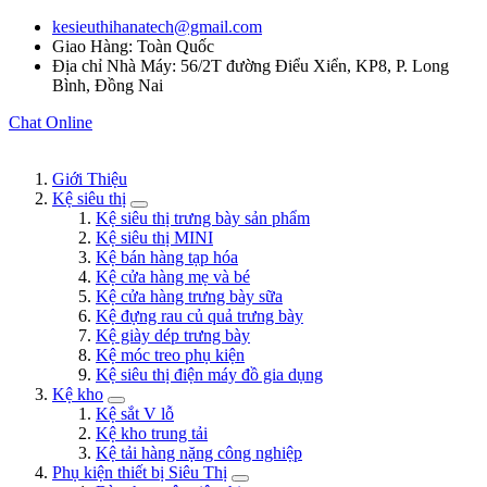
kesieuthihanatech@gmail.com
Giao Hàng: Toàn Quốc
Địa chỉ Nhà Máy: 56/2T đường Điểu Xiển, KP8, P. Long
Bình, Đồng Nai
Chat Online
Giới Thiệu
Kệ siêu thị
Kệ siêu thị trưng bày sản phẩm
Kệ siêu thị MINI
Kệ bán hàng tạp hóa
Kệ cửa hàng mẹ và bé
Kệ cửa hàng trưng bày sữa
Kệ đựng rau củ quả trưng bày
Kệ giày dép trưng bày
Kệ móc treo phụ kiện
Kệ siêu thị điện máy đồ gia dụng
Kệ kho
Kệ sắt V lỗ
Kệ kho trung tải
Kệ tải hàng nặng công nghiệp
Phụ kiện thiết bị Siêu Thị