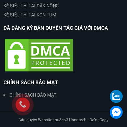
KỆ SIÊU THỊ TẠI ĐẮK NÔNG
KỆ SIÊU THỊ TẠI KON TUM
ĐÃ ĐĂNG KÝ BẢN QUYỀN TÁC GIẢ VỚI DMCA
CHÍNH SÁCH BẢO MẬT
CHÍNH SÁCH BẢO MẬT
Bản quyền Website thuộc về Hanatech - Do'nt Copy