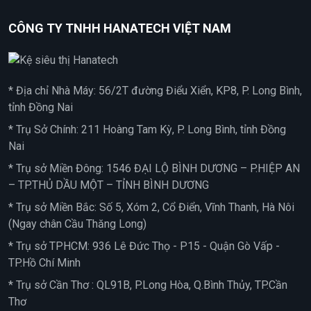
CÔNG TY TNHH HANATECH VIỆT NAM
* Địa chỉ Nhà Máy: 56/2T đường Điểu Xiển, KP8, P. Long Bình,
tỉnh Đồng Nai
* Trụ Sở Chính: 211 Hoàng Tam Kỳ, P. Long Bình, tỉnh Đồng
Nai
* Trụ sở Miền Đông: 1546 ĐẠI LỘ BÌNH DƯƠNG – P.HIỆP AN
– TP.THỦ DẦU MỘT – TỈNH BÌNH DƯƠNG
* Trụ sở Miền Bắc: Số 5, Xóm 2, Cổ Điển, Vĩnh Thanh, Hà Nôi
(Ngay chân Cầu Thăng Long)
* Trụ sở TPHCM: 936 Lê Đức Thọ - P15 - Quận Gò Vấp -
TP.Hồ Chí Minh
* Trụ sở Cần Thơ : QL91B, P.Long Hòa, Q.Bình Thủy, TP.Cần
Thơ