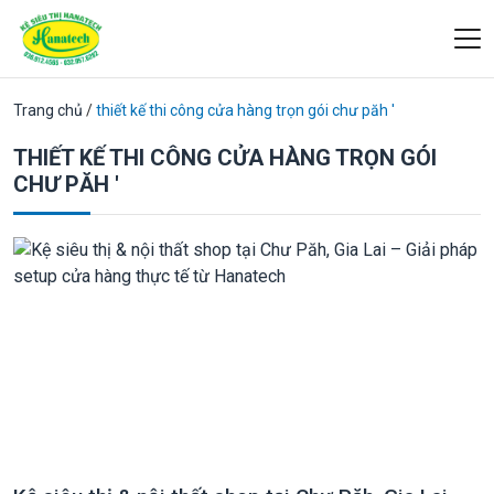
Trang chủ
/
thiết kế thi công cửa hàng trọn gói chư păh '
THIẾT KẾ THI CÔNG CỬA HÀNG TRỌN GÓI
CHƯ PĂH '