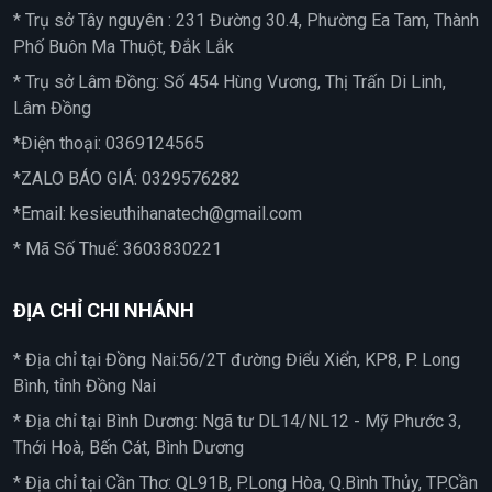
* Trụ sở Tây nguyên : 231 Đường 30.4, Phường Ea Tam, Thành
Phố Buôn Ma Thuột, Đắk Lắk
* Trụ sở Lâm Đồng: Số 454 Hùng Vương, Thị Trấn Di Linh,
Lâm Đồng
*Điện thoại:
0369124565
*ZALO BÁO GIÁ:
0329576282
*Email:
kesieuthihanatech@gmail.com
* Mã Số Thuế: 3603830221
ĐỊA CHỈ CHI NHÁNH
* Địa chỉ tại Đồng Nai:56/2T đường Điểu Xiển, KP8, P. Long
Bình, tỉnh Đồng Nai
* Địa chỉ tại Bình Dương: Ngã tư DL14/NL12 - Mỹ Phước 3,
Thới Hoà, Bến Cát, Bình Dương
* Địa chỉ tại Cần Thơ: QL91B, P.Long Hòa, Q.Bình Thủy, TP.Cần