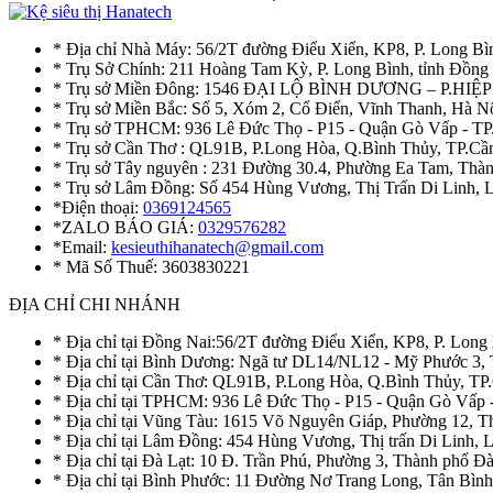
* Địa chỉ Nhà Máy: 56/2T đường Điểu Xiển, KP8, P. Long Bì
* Trụ Sở Chính: 211 Hoàng Tam Kỳ, P. Long Bình, tỉnh Đồng
* Trụ sở Miền Đông: 1546 ĐẠI LỘ BÌNH DƯƠNG – P.H
* Trụ sở Miền Bắc: Số 5, Xóm 2, Cổ Điển, Vĩnh Thanh, Hà 
* Trụ sở TPHCM: 936 Lê Đức Thọ - P15 - Quận Gò Vấp - TP
* Trụ sở Cần Thơ : QL91B, P.Long Hòa, Q.Bình Thủy, TP.Cầ
* Trụ sở Tây nguyên : 231 Đường 30.4, Phường Ea Tam, Th
* Trụ sở Lâm Đồng: Số 454 Hùng Vương, Thị Trấn Di Linh,
*Điện thoại:
0369124565
*ZALO BÁO GIÁ:
0329576282
*Email:
kesieuthihanatech@gmail.com
* Mã Số Thuế: 3603830221
ĐỊA CHỈ CHI NHÁNH
* Địa chỉ tại Đồng Nai:56/2T đường Điểu Xiển, KP8, P. Long
* Địa chỉ tại Bình Dương: Ngã tư DL14/NL12 - Mỹ Phước 3,
* Địa chỉ tại Cần Thơ: QL91B, P.Long Hòa, Q.Bình Thủy, TP
* Địa chỉ tại TPHCM: 936 Lê Đức Thọ - P15 - Quận Gò Vấp 
* Địa chỉ tại Vũng Tàu: 1615 Võ Nguyên Giáp, Phường 12, 
* Địa chỉ tại Lâm Đồng: 454 Hùng Vương, Thị trấn Di Linh,
* Địa chỉ tại Đà Lạt: 10 Đ. Trần Phú, Phường 3, Thành phố 
* Địa chỉ tại Bình Phước: 11 Đường Nơ Trang Long, Tân Bìn