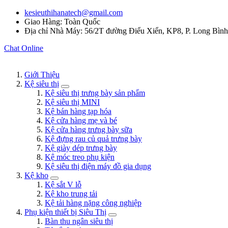
kesieuthihanatech@gmail.com
Giao Hàng: Toàn Quốc
Địa chỉ Nhà Máy: 56/2T đường Điểu Xiển, KP8, P. Long Bìn
Chat Online
Giới Thiệu
Kệ siêu thị
Kệ siêu thị trưng bày sản phẩm
Kệ siêu thị MINI
Kệ bán hàng tạp hóa
Kệ cửa hàng mẹ và bé
Kệ cửa hàng trưng bày sữa
Kệ đựng rau củ quả trưng bày
Kệ giày dép trưng bày
Kệ móc treo phụ kiện
Kệ siêu thị điện máy đồ gia dụng
Kệ kho
Kệ sắt V lỗ
Kệ kho trung tải
Kệ tải hàng nặng công nghiệp
Phụ kiện thiết bị Siêu Thị
Bàn thu ngân siêu thị