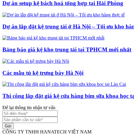
Dự án setup kệ bách hoá tổng hợp tại Hải Phòng
Dự án lắp đặt kệ trung tải ở Hà Nội – Tối ưu kho hàn
Bảng báo giá kệ kho trung tải tại TPHCM mới nhất
Các mẫu tủ kệ trưng bày Hà Nội
Thi công lắp đặt giá kệ cửa hàng bỉm sữa khoa học t
Để lại thông tin nhận tư vấn
Gửi
CÔNG TY TNHH HANATECH VIỆT NAM