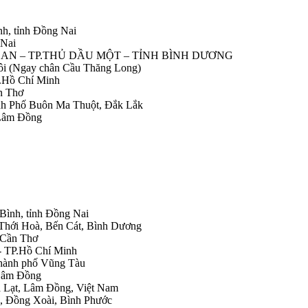
nh, tỉnh Đồng Nai
 Nai
IỆP AN – TP.THỦ DẦU MỘT – TỈNH BÌNH DƯƠNG
Nôi (Ngay chân Cầu Thăng Long)
.Hồ Chí Minh
n Thơ
ành Phố Buôn Ma Thuột, Đắk Lắk
 Lâm Đồng
 Bình, tỉnh Đồng Nai
 Thới Hoà, Bến Cát, Bình Dương
.Cần Thơ
- TP.Hồ Chí Minh
Thành phố Vũng Tàu
 Lâm Đồng
Đà Lạt, Lâm Đồng, Việt Nam
h, Đồng Xoài, Bình Phước