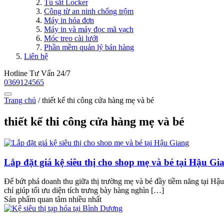
Tủ sắt Locker
Công từ an ninh chống trộm
Máy in hóa đơn
Máy in và máy đọc mã vạch
Móc treo cài lưới
Phần mềm quản lý bán hàng
Liên hệ
Hotline Tư Vấn 24/7
0369124565
Trang chủ
/
thiết kế thi công cửa hàng mẹ và bé
thiết kế thi công cửa hàng mẹ và bé
Lắp đặt giá kệ siêu thị cho shop mẹ và bé tại Hậu Gi
Để bứt phá doanh thu giữa thị trường mẹ và bé đầy tiềm năng tại Hậu
chỉ giúp tối ưu diện tích trưng bày hàng nghìn […]
Sản phẩm quan tâm nhiều nhất