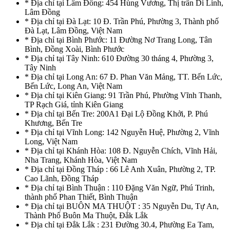
* Địa chỉ tại Lâm Đồng: 454 Hùng Vương, Thị trấn Di Linh,
Lâm Đồng
* Địa chỉ tại Đà Lạt: 10 Đ. Trần Phú, Phường 3, Thành phố
Đà Lạt, Lâm Đồng, Việt Nam
* Địa chỉ tại Bình Phước: 11 Đường Nơ Trang Long, Tân
Bình, Đồng Xoài, Bình Phước
* Địa chỉ tại Tây Ninh: 610 Đường 30 tháng 4, Phường 3,
Tây Ninh
* Địa chỉ tại Long An: 67 Đ. Phan Văn Mảng, TT. Bến Lức,
Bến Lức, Long An, Việt Nam
* Địa chỉ tại Kiên Giang: 91 Trần Phú, Phường Vĩnh Thanh,
TP Rạch Giá, tỉnh Kiên Giang
* Địa chỉ tại Bến Tre: 200A1 Đại Lộ Đồng Khởi, P. Phú
Khương, Bến Tre
* Địa chỉ tại Vĩnh Long: 142 Nguyễn Huệ, Phường 2, Vĩnh
Long, Việt Nam
* Địa chỉ tại Khánh Hòa: 108 Đ. Nguyễn Chích, Vĩnh Hải,
Nha Trang, Khánh Hòa, Việt Nam
* Địa chỉ tại Đồng Tháp : 66 Lê Anh Xuân, Phường 2, TP.
Cao Lãnh, Đồng Tháp
* Địa chỉ tại Bình Thuận : 110 Đặng Văn Ngữ, Phú Trinh,
thành phố Phan Thiết, Bình Thuận
* Địa chỉ tại BUÔN MA THUỘT : 35 Nguyễn Du, Tự An,
Thành Phố Buôn Ma Thuột, Đắk Lắk
* Địa chỉ tại Đắk Lắk : 231 Đường 30.4, Phường Ea Tam,