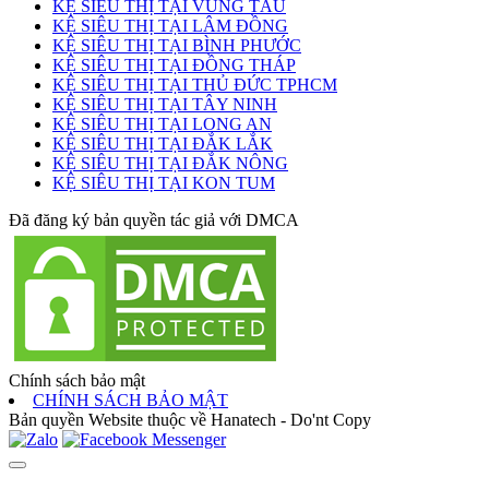
KỆ SIÊU THỊ TẠI VŨNG TÀU
KỆ SIÊU THỊ TẠI LÂM ĐỒNG
KỆ SIÊU THỊ TẠI BÌNH PHƯỚC
KỆ SIÊU THỊ TẠI ĐỒNG THÁP
KỆ SIÊU THỊ TẠI THỦ ĐỨC TPHCM
KỆ SIÊU THỊ TẠI TÂY NINH
KỆ SIÊU THỊ TẠI LONG AN
KỆ SIÊU THỊ TẠI ĐẮK LẮK
KỆ SIÊU THỊ TẠI ĐẮK NÔNG
KỆ SIÊU THỊ TẠI KON TUM
Đã đăng ký bản quyền tác giả với DMCA
Chính sách bảo mật
CHÍNH SÁCH BẢO MẬT
Bản quyền Website thuộc về Hanatech - Do'nt Copy