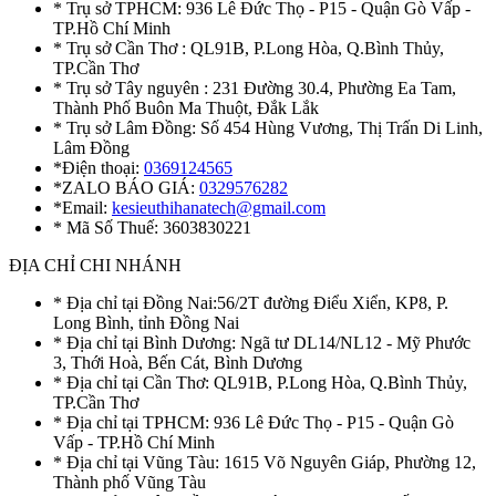
* Trụ sở TPHCM: 936 Lê Đức Thọ - P15 - Quận Gò Vấp -
TP.Hồ Chí Minh
* Trụ sở Cần Thơ : QL91B, P.Long Hòa, Q.Bình Thủy,
TP.Cần Thơ
* Trụ sở Tây nguyên : 231 Đường 30.4, Phường Ea Tam,
Thành Phố Buôn Ma Thuột, Đắk Lắk
* Trụ sở Lâm Đồng: Số 454 Hùng Vương, Thị Trấn Di Linh,
Lâm Đồng
*Điện thoại:
0369124565
*ZALO BÁO GIÁ:
0329576282
*Email:
kesieuthihanatech@gmail.com
* Mã Số Thuế: 3603830221
ĐỊA CHỈ CHI NHÁNH
* Địa chỉ tại Đồng Nai:56/2T đường Điểu Xiển, KP8, P.
Long Bình, tỉnh Đồng Nai
* Địa chỉ tại Bình Dương: Ngã tư DL14/NL12 - Mỹ Phước
3, Thới Hoà, Bến Cát, Bình Dương
* Địa chỉ tại Cần Thơ: QL91B, P.Long Hòa, Q.Bình Thủy,
TP.Cần Thơ
* Địa chỉ tại TPHCM: 936 Lê Đức Thọ - P15 - Quận Gò
Vấp - TP.Hồ Chí Minh
* Địa chỉ tại Vũng Tàu: 1615 Võ Nguyên Giáp, Phường 12,
Thành phố Vũng Tàu