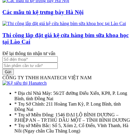
Các mẫu tủ kệ trưng bày Hà Nội
Thi công lắp đặt giá kệ cửa hàng bỉm sữa khoa học
tại Lào Cai
Để lại thông tin nhận tư vấn
Gửi
CÔNG TY TNHH HANATECH VIỆT NAM
* Địa chỉ Nhà Máy: 56/2T đường Điểu Xiển, KP8, P. Long
Bình, tỉnh Đồng Nai
* Trụ Sở Chính: 211 Hoàng Tam Kỳ, P. Long Bình, tỉnh
Đồng Nai
* Trụ sở Miền Đông: 1546 ĐẠI LỘ BÌNH DƯƠNG –
P.HIỆP AN – TP.THỦ DẦU MỘT – TỈNH BÌNH DƯƠNG
* Trụ sở Miền Bắc: Số 5, Xóm 2, Cổ Điển, Vĩnh Thanh, Hà
Nôi (Ngay chân Cầu Thăng Long)