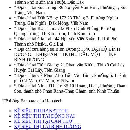
Thành Phố Buôn Ma Thuột, Đắk Lắk
* Địa chỉ tại Sóc Trăng: 36 Nguyễn Văn Hữu, Phường 1, Sóc
Trăng, Việt Nam
* Địa chỉ tại Đắk Nông: 172 23 Tháng 3, Phường Nghĩa
Trung, Gia Nghĩa, Đăk Nông, Việt Nam
* Địa chỉ tại Kon Tum: 732 Phan Đình Phùng, Phường
Quang Trung, TP Kon Tum, Tỉnh Kon Tum
* Địa chỉ tại Gia Lai : 44 Nguyễn Viết Xuân, P. Hội Phú,
Thành phố Pleiku, Gia Lai
* Địa chỉ cửa hàng tại Bình Dương: 1546 ĐẠI LỘ BÌNH
DƯƠNG – P.HIỆP AN – TP.THỦ DẦU MỘT – TỈNH
BÌNH DƯƠNG
* Địa chỉ tại Tiền Giang: 21 Phan văn Kiêu , Thị xã Cai Lậy,
Huyện Cai Lậy, Tiền Giang
* Địa chỉ tại Cà Mau: 73-5 Trần Văn Bình, Phường 5, Thành
phố Cà Mau, Cà Mau, Việt Nam
* Địa chỉ tại Ninh THuận: Số 10 Hoàng Diệu, Phường Thanh
Sơn, thành phố Phan Rang-Tháp Chàm, tỉnh Ninh Thuận
Hệ thống Fanpage của Hanatech
KỆ SIÊU THỊ HANATECH
KỆ SIÊU THỊ TẠI ĐỒNG NAI
KỆ SIÊU THỊ TẠI CẦN THƠ
KỆ SIÊU THỊ TẠI BÌNH DƯƠNG