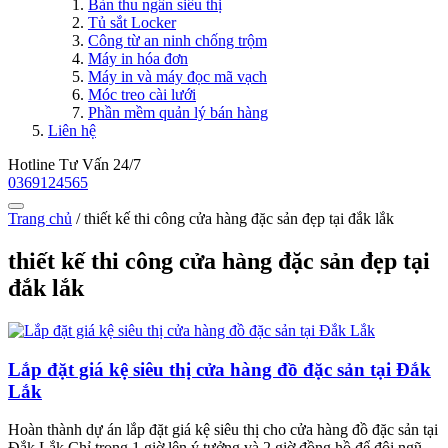
Bàn thu ngân siêu thị
Tủ sắt Locker
Công từ an ninh chống trộm
Máy in hóa đơn
Máy in và máy đọc mã vạch
Móc treo cài lưới
Phần mềm quản lý bán hàng
Liên hệ
Hotline Tư Vấn 24/7
0369124565
Trang chủ
/
thiết kế thi công cửa hàng đặc sản đẹp tại đắk lắk
thiết kế thi công cửa hàng đặc sản đẹp tại
đắk lắk
Lắp đặt giá kệ siêu thị cửa hàng đồ đặc sản tại Đắk
Lắk
Hoàn thành dự án lắp đặt giá kệ siêu thị cho cửa hàng đồ đặc sản tại
Đắk Lắk Chỉ trong 1 giờ lên ý tưởng và 2 giờ đồng hồ để đội ngũ