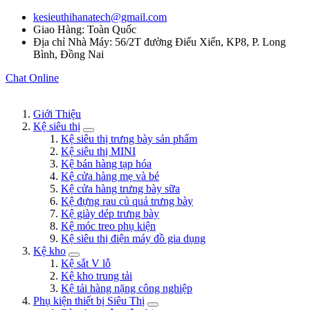
kesieuthihanatech@gmail.com
Giao Hàng: Toàn Quốc
Địa chỉ Nhà Máy: 56/2T đường Điểu Xiển, KP8, P. Long
Bình, Đồng Nai
Chat Online
Giới Thiệu
Kệ siêu thị
Kệ siêu thị trưng bày sản phẩm
Kệ siêu thị MINI
Kệ bán hàng tạp hóa
Kệ cửa hàng mẹ và bé
Kệ cửa hàng trưng bày sữa
Kệ đựng rau củ quả trưng bày
Kệ giày dép trưng bày
Kệ móc treo phụ kiện
Kệ siêu thị điện máy đồ gia dụng
Kệ kho
Kệ sắt V lỗ
Kệ kho trung tải
Kệ tải hàng nặng công nghiệp
Phụ kiện thiết bị Siêu Thị