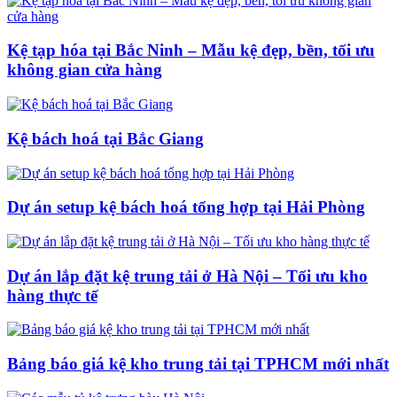
Kệ tạp hóa tại Bắc Ninh – Mẫu kệ đẹp, bền, tối ưu
không gian cửa hàng
Kệ bách hoá tại Bắc Giang
Dự án setup kệ bách hoá tổng hợp tại Hải Phòng
Dự án lắp đặt kệ trung tải ở Hà Nội – Tối ưu kho
hàng thực tế
Bảng báo giá kệ kho trung tải tại TPHCM mới nhất