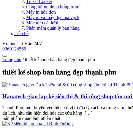
Tủ sắt Locker
Công từ an ninh chống trộm
Máy in hóa đơn
Máy in và máy đọc mã vạch
Móc treo cài lưới
Phần mềm quản lý bán hàng
Liên hệ
Hotline Tư Vấn 24/7
0369124565
Trang chủ
/
thiết kế shop bán hàng đẹp thạnh phú
thiết kế shop bán hàng đẹp thạnh phú
Hanatech giao lắp kệ siêu thị & thi công shop tận nơ
Thạnh Phú, một huyện ven biển có vị trí địa lý cách xa trung tâm, th
du lịch, nhu cầu hiện đại hóa các cửa hàng, […]
Sản phẩm quan tâm nhiều nhất