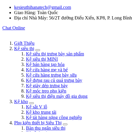
kesieuthihanatech@gmail.com
Giao Hàng: Toàn Quốc
Địa chỉ Nhà Máy: 56/2T đường Điểu Xiển, KP8, P. Long Bìn
Chat Online
Giới Thiệu
Kệ siêu thị
Kệ siêu thị trưng bày sản phẩm
Kệ siêu thị MINI
Kệ bán hàng tạp hóa
Kệ cửa hàng mẹ và bé
Kệ cửa hàng trưng bày sữa
Kệ đựng rau củ quả trưng bày
Kệ giày dép trưng bày
Kệ móc treo phụ kiện
Kệ siêu thị điện máy đồ gia dụng
Kệ kho
Kệ sắt V lỗ
Kệ kho trung tải
Kệ tải hàng nặng công nghiệp
Phụ kiện thiết bị Siêu Thị
Bàn thu ngân siêu thị