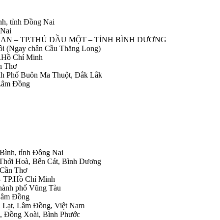
nh, tỉnh Đồng Nai
 Nai
IỆP AN – TP.THỦ DẦU MỘT – TỈNH BÌNH DƯƠNG
Nôi (Ngay chân Cầu Thăng Long)
.Hồ Chí Minh
n Thơ
ành Phố Buôn Ma Thuột, Đắk Lắk
 Lâm Đồng
 Bình, tỉnh Đồng Nai
 Thới Hoà, Bến Cát, Bình Dương
.Cần Thơ
- TP.Hồ Chí Minh
Thành phố Vũng Tàu
 Lâm Đồng
Đà Lạt, Lâm Đồng, Việt Nam
h, Đồng Xoài, Bình Phước