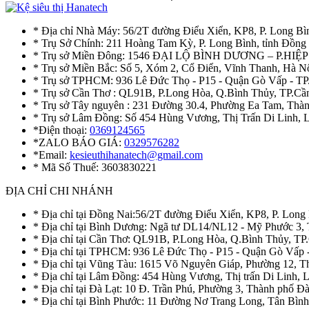
* Địa chỉ Nhà Máy: 56/2T đường Điểu Xiển, KP8, P. Long Bì
* Trụ Sở Chính: 211 Hoàng Tam Kỳ, P. Long Bình, tỉnh Đồng
* Trụ sở Miền Đông: 1546 ĐẠI LỘ BÌNH DƯƠNG – P.H
* Trụ sở Miền Bắc: Số 5, Xóm 2, Cổ Điển, Vĩnh Thanh, Hà 
* Trụ sở TPHCM: 936 Lê Đức Thọ - P15 - Quận Gò Vấp - TP
* Trụ sở Cần Thơ : QL91B, P.Long Hòa, Q.Bình Thủy, TP.Cầ
* Trụ sở Tây nguyên : 231 Đường 30.4, Phường Ea Tam, Th
* Trụ sở Lâm Đồng: Số 454 Hùng Vương, Thị Trấn Di Linh,
*Điện thoại:
0369124565
*ZALO BÁO GIÁ:
0329576282
*Email:
kesieuthihanatech@gmail.com
* Mã Số Thuế: 3603830221
ĐỊA CHỈ CHI NHÁNH
* Địa chỉ tại Đồng Nai:56/2T đường Điểu Xiển, KP8, P. Long
* Địa chỉ tại Bình Dương: Ngã tư DL14/NL12 - Mỹ Phước 3,
* Địa chỉ tại Cần Thơ: QL91B, P.Long Hòa, Q.Bình Thủy, TP
* Địa chỉ tại TPHCM: 936 Lê Đức Thọ - P15 - Quận Gò Vấp 
* Địa chỉ tại Vũng Tàu: 1615 Võ Nguyên Giáp, Phường 12, 
* Địa chỉ tại Lâm Đồng: 454 Hùng Vương, Thị trấn Di Linh,
* Địa chỉ tại Đà Lạt: 10 Đ. Trần Phú, Phường 3, Thành phố 
* Địa chỉ tại Bình Phước: 11 Đường Nơ Trang Long, Tân Bìn