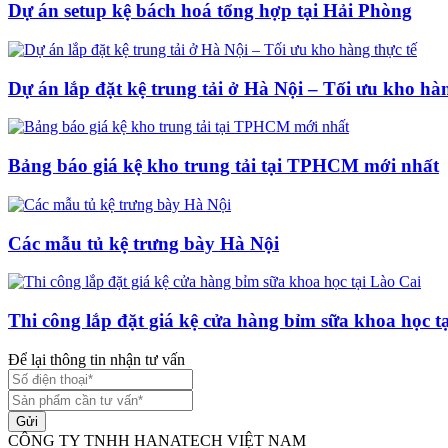
Dự án setup kệ bách hoá tổng hợp tại Hải Phòng
Dự án lắp đặt kệ trung tải ở Hà Nội – Tối ưu kho hàn
Bảng báo giá kệ kho trung tải tại TPHCM mới nhất
Các mẫu tủ kệ trưng bày Hà Nội
Thi công lắp đặt giá kệ cửa hàng bỉm sữa khoa học t
Để lại thông tin nhận tư vấn
Gửi
CÔNG TY TNHH HANATECH VIỆT NAM