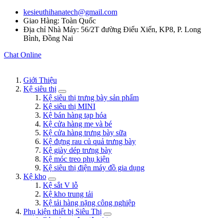
kesieuthihanatech@gmail.com
Giao Hàng: Toàn Quốc
Địa chỉ Nhà Máy: 56/2T đường Điểu Xiển, KP8, P. Long
Bình, Đồng Nai
Chat Online
Giới Thiệu
Kệ siêu thị
Kệ siêu thị trưng bày sản phẩm
Kệ siêu thị MINI
Kệ bán hàng tạp hóa
Kệ cửa hàng mẹ và bé
Kệ cửa hàng trưng bày sữa
Kệ đựng rau củ quả trưng bày
Kệ giày dép trưng bày
Kệ móc treo phụ kiện
Kệ siêu thị điện máy đồ gia dụng
Kệ kho
Kệ sắt V lỗ
Kệ kho trung tải
Kệ tải hàng nặng công nghiệp
Phụ kiện thiết bị Siêu Thị