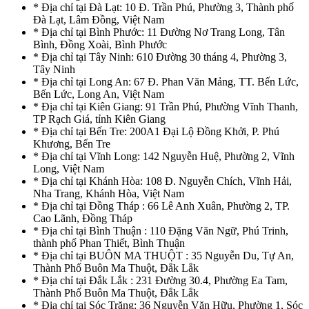
* Địa chỉ tại Đà Lạt: 10 Đ. Trần Phú, Phường 3, Thành phố
Đà Lạt, Lâm Đồng, Việt Nam
* Địa chỉ tại Bình Phước: 11 Đường Nơ Trang Long, Tân
Bình, Đồng Xoài, Bình Phước
* Địa chỉ tại Tây Ninh: 610 Đường 30 tháng 4, Phường 3,
Tây Ninh
* Địa chỉ tại Long An: 67 Đ. Phan Văn Mảng, TT. Bến Lức,
Bến Lức, Long An, Việt Nam
* Địa chỉ tại Kiên Giang: 91 Trần Phú, Phường Vĩnh Thanh,
TP Rạch Giá, tỉnh Kiên Giang
* Địa chỉ tại Bến Tre: 200A1 Đại Lộ Đồng Khởi, P. Phú
Khương, Bến Tre
* Địa chỉ tại Vĩnh Long: 142 Nguyễn Huệ, Phường 2, Vĩnh
Long, Việt Nam
* Địa chỉ tại Khánh Hòa: 108 Đ. Nguyễn Chích, Vĩnh Hải,
Nha Trang, Khánh Hòa, Việt Nam
* Địa chỉ tại Đồng Tháp : 66 Lê Anh Xuân, Phường 2, TP.
Cao Lãnh, Đồng Tháp
* Địa chỉ tại Bình Thuận : 110 Đặng Văn Ngữ, Phú Trinh,
thành phố Phan Thiết, Bình Thuận
* Địa chỉ tại BUÔN MA THUỘT : 35 Nguyễn Du, Tự An,
Thành Phố Buôn Ma Thuột, Đắk Lắk
* Địa chỉ tại Đắk Lắk : 231 Đường 30.4, Phường Ea Tam,
Thành Phố Buôn Ma Thuột, Đắk Lắk
* Địa chỉ tại Sóc Trăng: 36 Nguyễn Văn Hữu, Phường 1, Sóc