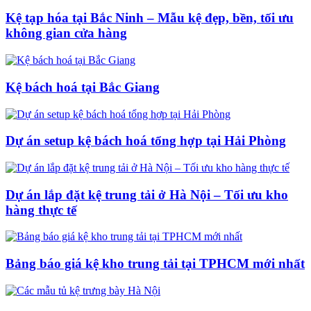
Kệ tạp hóa tại Bắc Ninh – Mẫu kệ đẹp, bền, tối ưu
không gian cửa hàng
Kệ bách hoá tại Bắc Giang
Dự án setup kệ bách hoá tổng hợp tại Hải Phòng
Dự án lắp đặt kệ trung tải ở Hà Nội – Tối ưu kho
hàng thực tế
Bảng báo giá kệ kho trung tải tại TPHCM mới nhất