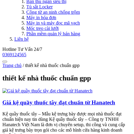
Bàn thu ngân siêu thị
Tủ sắt Locker
Công từ an ninh chống trộm
Máy in hóa đơn
Máy in và máy đọc mã vạch
Móc treo cài lưới
Phần mềm quản lý bán hàng
Liên hệ
Hotline Tư Vấn 24/7
0369124565
Trang chủ
/
thiết kế nhà thuốc chuẩn gpp
thiết kế nhà thuốc chuẩn gpp
Giá kệ quầy thuốc tây đạt chuẩn từ Hanatech
Kệ quầy thuốc tây – Mẫu kệ trưng bày được mọi nhà thuốc đạt
chuẩn hiện nay tin dùng Kệ quầy thuốc tây – Công ty TNHH
Hanatech Việt Nam là đơn vị chuyên setup, thi công và cung cấp
giá kệ trưng bày trọn gói cho các mô hình cửa hàng kinh doanh