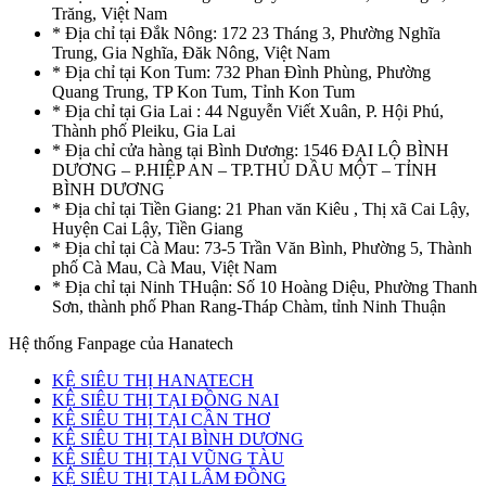
Trăng, Việt Nam
* Địa chỉ tại Đắk Nông: 172 23 Tháng 3, Phường Nghĩa
Trung, Gia Nghĩa, Đăk Nông, Việt Nam
* Địa chỉ tại Kon Tum: 732 Phan Đình Phùng, Phường
Quang Trung, TP Kon Tum, Tỉnh Kon Tum
* Địa chỉ tại Gia Lai : 44 Nguyễn Viết Xuân, P. Hội Phú,
Thành phố Pleiku, Gia Lai
* Địa chỉ cửa hàng tại Bình Dương: 1546 ĐẠI LỘ BÌNH
DƯƠNG – P.HIỆP AN – TP.THỦ DẦU MỘT – TỈNH
BÌNH DƯƠNG
* Địa chỉ tại Tiền Giang: 21 Phan văn Kiêu , Thị xã Cai Lậy,
Huyện Cai Lậy, Tiền Giang
* Địa chỉ tại Cà Mau: 73-5 Trần Văn Bình, Phường 5, Thành
phố Cà Mau, Cà Mau, Việt Nam
* Địa chỉ tại Ninh THuận: Số 10 Hoàng Diệu, Phường Thanh
Sơn, thành phố Phan Rang-Tháp Chàm, tỉnh Ninh Thuận
Hệ thống Fanpage của Hanatech
KỆ SIÊU THỊ HANATECH
KỆ SIÊU THỊ TẠI ĐỒNG NAI
KỆ SIÊU THỊ TẠI CẦN THƠ
KỆ SIÊU THỊ TẠI BÌNH DƯƠNG
KỆ SIÊU THỊ TẠI VŨNG TÀU
KỆ SIÊU THỊ TẠI LÂM ĐỒNG