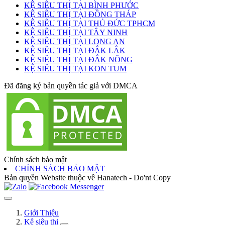
KỆ SIÊU THỊ TẠI BÌNH PHƯỚC
KỆ SIÊU THỊ TẠI ĐỒNG THÁP
KỆ SIÊU THỊ TẠI THỦ ĐỨC TPHCM
KỆ SIÊU THỊ TẠI TÂY NINH
KỆ SIÊU THỊ TẠI LONG AN
KỆ SIÊU THỊ TẠI ĐẮK LẮK
KỆ SIÊU THỊ TẠI ĐẮK NÔNG
KỆ SIÊU THỊ TẠI KON TUM
Đã đăng ký bản quyền tác giả với DMCA
Chính sách bảo mật
CHÍNH SÁCH BẢO MẬT
Bản quyền Website thuộc về Hanatech - Do'nt Copy
Giới Thiệu
Kệ siêu thị