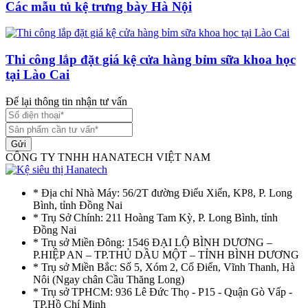
Các mẫu tủ kệ trưng bày Hà Nội
Thi công lắp đặt giá kệ cửa hàng bỉm sữa khoa học
tại Lào Cai
Để lại thông tin nhận tư vấn
Gửi
CÔNG TY TNHH HANATECH VIỆT NAM
* Địa chỉ Nhà Máy: 56/2T đường Điểu Xiển, KP8, P. Long
Bình, tỉnh Đồng Nai
* Trụ Sở Chính: 211 Hoàng Tam Kỳ, P. Long Bình, tỉnh
Đồng Nai
* Trụ sở Miền Đông: 1546 ĐẠI LỘ BÌNH DƯƠNG –
P.HIỆP AN – TP.THỦ DẦU MỘT – TỈNH BÌNH DƯƠNG
* Trụ sở Miền Bắc: Số 5, Xóm 2, Cổ Điển, Vĩnh Thanh, Hà
Nôi (Ngay chân Cầu Thăng Long)
* Trụ sở TPHCM: 936 Lê Đức Thọ - P15 - Quận Gò Vấp -
TP.Hồ Chí Minh