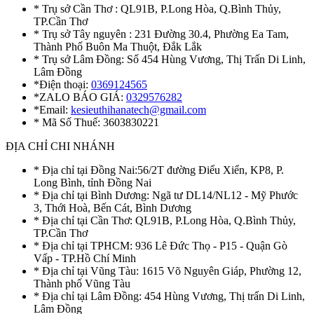
* Trụ sở Cần Thơ : QL91B, P.Long Hòa, Q.Bình Thủy,
TP.Cần Thơ
* Trụ sở Tây nguyên : 231 Đường 30.4, Phường Ea Tam,
Thành Phố Buôn Ma Thuột, Đắk Lắk
* Trụ sở Lâm Đồng: Số 454 Hùng Vương, Thị Trấn Di Linh,
Lâm Đồng
*Điện thoại:
0369124565
*ZALO BÁO GIÁ:
0329576282
*Email:
kesieuthihanatech@gmail.com
* Mã Số Thuế: 3603830221
ĐỊA CHỈ CHI NHÁNH
* Địa chỉ tại Đồng Nai:56/2T đường Điểu Xiển, KP8, P.
Long Bình, tỉnh Đồng Nai
* Địa chỉ tại Bình Dương: Ngã tư DL14/NL12 - Mỹ Phước
3, Thới Hoà, Bến Cát, Bình Dương
* Địa chỉ tại Cần Thơ: QL91B, P.Long Hòa, Q.Bình Thủy,
TP.Cần Thơ
* Địa chỉ tại TPHCM: 936 Lê Đức Thọ - P15 - Quận Gò
Vấp - TP.Hồ Chí Minh
* Địa chỉ tại Vũng Tàu: 1615 Võ Nguyên Giáp, Phường 12,
Thành phố Vũng Tàu
* Địa chỉ tại Lâm Đồng: 454 Hùng Vương, Thị trấn Di Linh,
Lâm Đồng