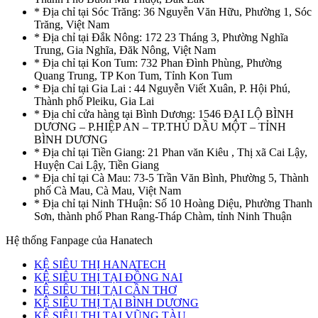
* Địa chỉ tại Sóc Trăng: 36 Nguyễn Văn Hữu, Phường 1, Sóc
Trăng, Việt Nam
* Địa chỉ tại Đắk Nông: 172 23 Tháng 3, Phường Nghĩa
Trung, Gia Nghĩa, Đăk Nông, Việt Nam
* Địa chỉ tại Kon Tum: 732 Phan Đình Phùng, Phường
Quang Trung, TP Kon Tum, Tỉnh Kon Tum
* Địa chỉ tại Gia Lai : 44 Nguyễn Viết Xuân, P. Hội Phú,
Thành phố Pleiku, Gia Lai
* Địa chỉ cửa hàng tại Bình Dương: 1546 ĐẠI LỘ BÌNH
DƯƠNG – P.HIỆP AN – TP.THỦ DẦU MỘT – TỈNH
BÌNH DƯƠNG
* Địa chỉ tại Tiền Giang: 21 Phan văn Kiêu , Thị xã Cai Lậy,
Huyện Cai Lậy, Tiền Giang
* Địa chỉ tại Cà Mau: 73-5 Trần Văn Bình, Phường 5, Thành
phố Cà Mau, Cà Mau, Việt Nam
* Địa chỉ tại Ninh THuận: Số 10 Hoàng Diệu, Phường Thanh
Sơn, thành phố Phan Rang-Tháp Chàm, tỉnh Ninh Thuận
Hệ thống Fanpage của Hanatech
KỆ SIÊU THỊ HANATECH
KỆ SIÊU THỊ TẠI ĐỒNG NAI
KỆ SIÊU THỊ TẠI CẦN THƠ
KỆ SIÊU THỊ TẠI BÌNH DƯƠNG
KỆ SIÊU THỊ TẠI VŨNG TÀU