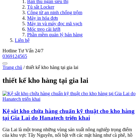
Bàn thu ngân siêu thị
Tủ sắt Locker
Công từ an ninh chống trộm
Máy in hóa đơn
Máy in và máy đọc mã vạch
Móc treo cài lưới
Phần mềm quản lý bán hàng
Liên hệ
Hotline Tư Vấn 24/7
0369124565
Trang chủ
/
thiết kế kho hàng tại gia lai
thiết kế kho hàng tại gia lai
Kệ sắt kho chứa hàng chuẩn kỹ thuật cho kho hàng
tại Gia Lai do Hanatech triển khai
Gia Lai là một trong những vùng sản xuất nông nghiệp trọng điểm
của khu vực Tây Nguyên, nổi bật với các mặt hàng như cà phê, hồ