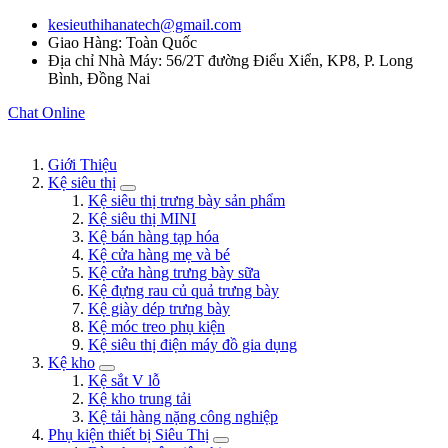
kesieuthihanatech@gmail.com
Giao Hàng: Toàn Quốc
Địa chỉ Nhà Máy: 56/2T đường Điểu Xiển, KP8, P. Long
Bình, Đồng Nai
Chat Online
Giới Thiệu
Kệ siêu thị
Kệ siêu thị trưng bày sản phẩm
Kệ siêu thị MINI
Kệ bán hàng tạp hóa
Kệ cửa hàng mẹ và bé
Kệ cửa hàng trưng bày sữa
Kệ đựng rau củ quả trưng bày
Kệ giày dép trưng bày
Kệ móc treo phụ kiện
Kệ siêu thị điện máy đồ gia dụng
Kệ kho
Kệ sắt V lỗ
Kệ kho trung tải
Kệ tải hàng nặng công nghiệp
Phụ kiện thiết bị Siêu Thị