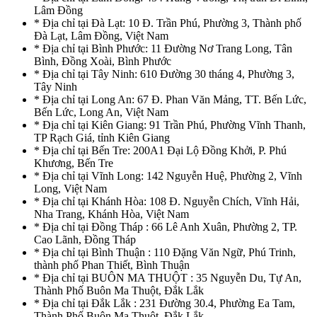
Lâm Đồng
* Địa chỉ tại Đà Lạt: 10 Đ. Trần Phú, Phường 3, Thành phố
Đà Lạt, Lâm Đồng, Việt Nam
* Địa chỉ tại Bình Phước: 11 Đường Nơ Trang Long, Tân
Bình, Đồng Xoài, Bình Phước
* Địa chỉ tại Tây Ninh: 610 Đường 30 tháng 4, Phường 3,
Tây Ninh
* Địa chỉ tại Long An: 67 Đ. Phan Văn Mảng, TT. Bến Lức,
Bến Lức, Long An, Việt Nam
* Địa chỉ tại Kiên Giang: 91 Trần Phú, Phường Vĩnh Thanh,
TP Rạch Giá, tỉnh Kiên Giang
* Địa chỉ tại Bến Tre: 200A1 Đại Lộ Đồng Khởi, P. Phú
Khương, Bến Tre
* Địa chỉ tại Vĩnh Long: 142 Nguyễn Huệ, Phường 2, Vĩnh
Long, Việt Nam
* Địa chỉ tại Khánh Hòa: 108 Đ. Nguyễn Chích, Vĩnh Hải,
Nha Trang, Khánh Hòa, Việt Nam
* Địa chỉ tại Đồng Tháp : 66 Lê Anh Xuân, Phường 2, TP.
Cao Lãnh, Đồng Tháp
* Địa chỉ tại Bình Thuận : 110 Đặng Văn Ngữ, Phú Trinh,
thành phố Phan Thiết, Bình Thuận
* Địa chỉ tại BUÔN MA THUỘT : 35 Nguyễn Du, Tự An,
Thành Phố Buôn Ma Thuột, Đắk Lắk
* Địa chỉ tại Đắk Lắk : 231 Đường 30.4, Phường Ea Tam,
Thành Phố Buôn Ma Thuột, Đắk Lắk