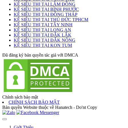
KỆ SIÊU THỊ TẠI LÂM ĐỒNG
KỆ SIÊU THỊ TẠI BÌNH PHƯỚC
KỆ SIÊU THỊ TẠI ĐỒNG THÁP
KỆ SIÊU THỊ TẠI THỦ ĐỨC TPHCM
KỆ SIÊU THỊ TẠI TÂY NINH
KỆ SIÊU THỊ TẠI LONG AN
KỆ SIÊU THỊ TẠI ĐẮK LẮK
KỆ SIÊU THỊ TẠI ĐẮK NÔNG
KỆ SIÊU THỊ TẠI KON TUM
Đã đăng ký bản quyền tác giả với DMCA
Chính sách bảo mật
CHÍNH SÁCH BẢO MẬT
Bản quyền Website thuộc về Hanatech - Do'nt Copy
Giới Thiệu