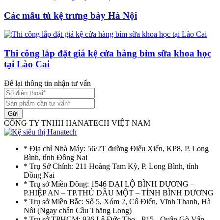
Các mẫu tủ kệ trưng bày Hà Nội
Thi công lắp đặt giá kệ cửa hàng bỉm sữa khoa học
tại Lào Cai
Để lại thông tin nhận tư vấn
Gửi
CÔNG TY TNHH HANATECH VIỆT NAM
* Địa chỉ Nhà Máy: 56/2T đường Điểu Xiển, KP8, P. Long
Bình, tỉnh Đồng Nai
* Trụ Sở Chính: 211 Hoàng Tam Kỳ, P. Long Bình, tỉnh
Đồng Nai
* Trụ sở Miền Đông: 1546 ĐẠI LỘ BÌNH DƯƠNG –
P.HIỆP AN – TP.THỦ DẦU MỘT – TỈNH BÌNH DƯƠNG
* Trụ sở Miền Bắc: Số 5, Xóm 2, Cổ Điển, Vĩnh Thanh, Hà
Nôi (Ngay chân Cầu Thăng Long)
* Trụ sở TPHCM: 936 Lê Đức Thọ - P15 - Quận Gò Vấp -