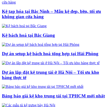
Kệ tạp hóa tại Bắc Ninh – Mẫu kệ đẹp, bền, tối ưu
không gian cửa hàng
Kệ bách hoá tại Bắc Giang
Dự án setup kệ bách hoá tổng hợp tại Hải Phòng
Dự án lắp đặt kệ trung tải ở Hà Nội – Tối ưu kho
hàng thực tế
Bảng báo giá kệ kho trung tải tại TPHCM mới nhất