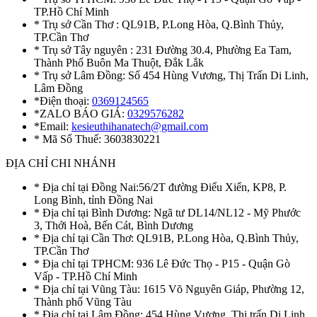
TP.Hồ Chí Minh
* Trụ sở Cần Thơ : QL91B, P.Long Hòa, Q.Bình Thủy,
TP.Cần Thơ
* Trụ sở Tây nguyên : 231 Đường 30.4, Phường Ea Tam,
Thành Phố Buôn Ma Thuột, Đắk Lắk
* Trụ sở Lâm Đồng: Số 454 Hùng Vương, Thị Trấn Di Linh,
Lâm Đồng
*Điện thoại:
0369124565
*ZALO BÁO GIÁ:
0329576282
*Email:
kesieuthihanatech@gmail.com
* Mã Số Thuế: 3603830221
ĐỊA CHỈ CHI NHÁNH
* Địa chỉ tại Đồng Nai:56/2T đường Điểu Xiển, KP8, P.
Long Bình, tỉnh Đồng Nai
* Địa chỉ tại Bình Dương: Ngã tư DL14/NL12 - Mỹ Phước
3, Thới Hoà, Bến Cát, Bình Dương
* Địa chỉ tại Cần Thơ: QL91B, P.Long Hòa, Q.Bình Thủy,
TP.Cần Thơ
* Địa chỉ tại TPHCM: 936 Lê Đức Thọ - P15 - Quận Gò
Vấp - TP.Hồ Chí Minh
* Địa chỉ tại Vũng Tàu: 1615 Võ Nguyên Giáp, Phường 12,
Thành phố Vũng Tàu
* Địa chỉ tại Lâm Đồng: 454 Hùng Vương, Thị trấn Di Linh,