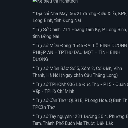
* Địa chỉ Nhà Máy: 56/2T đường Điểu Xiển, KP8, 
Long Bình, tỉnh Đồng Nai
* Trụ Sở Chính: 211 Hoàng Tam Kỳ, P. Long Bình,
tỉnh Đồng Nai
* Trụ sở Miền Đông: 1546 ĐẠI LỘ BÌNH DƯƠNG
P.HIỆP AN – TP.THỦ DẦU MỘT – TỈNH BÌNH
DƯƠNG
* Trụ sở Miền Bắc: Số 5, Xóm 2, Cổ Điển, Vĩnh
Thanh, Hà Nôi (Ngay chân Cầu Thăng Long)
* Trụ sở TPHCM: 936 Lê Đức Thọ - P15 - Quận 
Vấp - TP.Hồ Chí Minh
* Trụ sở Cần Thơ : QL91B, P.Long Hòa, Q.Bình Th
TP.Cần Thơ
* Trụ sở Tây nguyên : 231 Đường 30.4, Phường 
Tam, Thành Phố Buôn Ma Thuột, Đắk Lắk