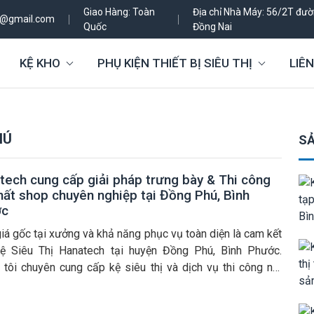
Giao Hàng: Toàn
Địa chỉ Nhà Máy: 56/2T đườn
h@gmail.com
Quốc
Đồng Nai
KỆ KHO
PHỤ KIỆN THIẾT BỊ SIÊU THỊ
LIÊN
HÚ
SẢ
tech cung cấp giải pháp trưng bày & Thi công
thất shop chuyên nghiệp tại Đồng Phú, Bình
ớc
iá gốc tại xưởng và khả năng phục vụ toàn diện là cam kết
ệ Siêu Thị Hanatech tại huyện Đồng Phú, Bình Phước.
 tôi chuyên cung cấp kệ siêu thị và dịch vụ thi công nội
shop trọn gói, đảm bảo chất lượng bền bỉ, bảo hành 3 năm.
 […]