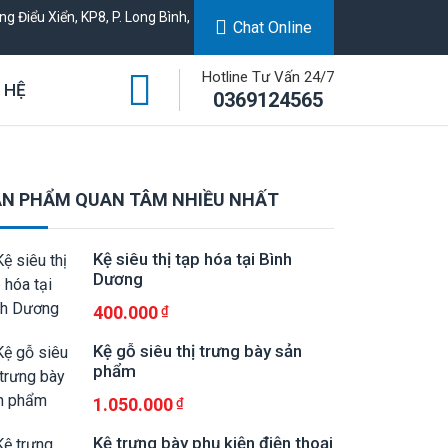
g Điểu Xiển, KP8, P. Long Bình,
Chat Online
Hotline Tư Vấn 24/7
 HỆ
0369124565
N PHẨM QUAN TÂM NHIỀU NHẤT
Kệ siêu thị tạp hóa tại Bình
Dương
400.000
Kệ gỗ siêu thị trưng bày sản
phẩm
1.050.000
Kệ trưng bày phụ kiện điện thoại