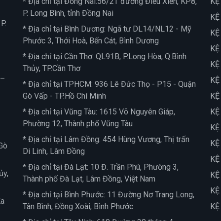
* Địa chỉ tại Đồng Nai:56/2T đường Điểu Xiển, KP8,
KỆ
P. Long Bình, tỉnh Đồng Nai
KỆ
P.
* Địa chỉ tại Bình Dương: Ngã tư DL14/NL12 - Mỹ
KỆ
Phước 3, Thới Hoà, Bến Cát, Bình Dương
KỆ
* Địa chỉ tại Cần Thơ: QL91B, P.Long Hòa, Q.Bình
KỆ
Thủy, TP.Cần Thơ
 –
KỆ
* Địa chỉ tại TPHCM: 936 Lê Đức Thọ - P15 - Quận
Gò Vấp - TP.Hồ Chí Minh
KỆ
* Địa chỉ tại Vũng Tàu: 1615 Võ Nguyên Giáp,
KỆ
Phường 12, Thành phố Vũng Tàu
KỆ
* Địa chỉ tại Lâm Đồng: 454 Hùng Vương, Thị trấn
KỆ
Gò
Di Linh, Lâm Đồng
KỆ
* Địa chỉ tại Đà Lạt: 10 Đ. Trần Phú, Phường 3,
ủy,
KỆ
Thành phố Đà Lạt, Lâm Đồng, Việt Nam
KỆ
* Địa chỉ tại Bình Phước: 11 Đường Nơ Trang Long,
Ea
Tân Bình, Đồng Xoài, Bình Phước
KỆ