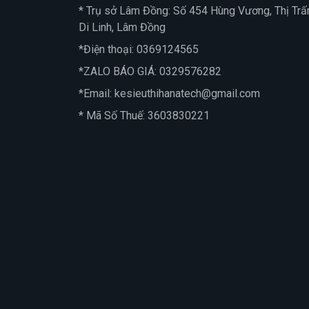
* Trụ sở Lâm Đồng: Số 454 Hùng Vương, Thị Trấ
Di Linh, Lâm Đồng
*Điện thoại:
0369124565
*ZALO BÁO GIÁ:
0329576282
*Email:
kesieuthihanatech@gmail.com
* Mã Số Thuế: 3603830221