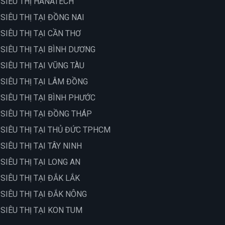
 SIÊU THỊ HANATECH
 SIÊU THỊ TẠI ĐỒNG NAI
 SIÊU THỊ TẠI CẦN THƠ
 SIÊU THỊ TẠI BÌNH DƯƠNG
 SIÊU THỊ TẠI VŨNG TÀU
 SIÊU THỊ TẠI LÂM ĐỒNG
 SIÊU THỊ TẠI BÌNH PHƯỚC
 SIÊU THỊ TẠI ĐỒNG THÁP
 SIÊU THỊ TẠI THỦ ĐỨC TPHCM
 SIÊU THỊ TẠI TÂY NINH
 SIÊU THỊ TẠI LONG AN
 SIÊU THỊ TẠI ĐẮK LẮK
 SIÊU THỊ TẠI ĐẮK NÔNG
 SIÊU THỊ TẠI KON TUM