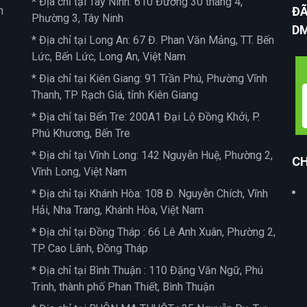
* Địa chỉ tại Tây Ninh: 610 Đường 30 tháng 4,
n
ĐÃ
Phường 3, Tây Ninh
D
* Địa chỉ tại Long An: 67 Đ. Phan Văn Mảng, TT. Bến
Lức, Bến Lức, Long An, Việt Nam
* Địa chỉ tại Kiên Giang: 91 Trần Phú, Phường Vĩnh
Thanh, TP Rạch Giá, tỉnh Kiên Giang
* Địa chỉ tại Bến Tre: 200A1 Đại Lộ Đồng Khởi, P.
Phú Khương, Bến Tre
* Địa chỉ tại Vĩnh Long: 142 Nguyễn Huệ, Phường 2,
CH
Vĩnh Long, Việt Nam
* Địa chỉ tại Khánh Hòa: 108 Đ. Nguyễn Chích, Vĩnh
Hải, Nha Trang, Khánh Hòa, Việt Nam
* Địa chỉ tại Đồng Tháp : 66 Lê Anh Xuân, Phường 2,
TP. Cao Lãnh, Đồng Tháp
* Địa chỉ tại Bình Thuận : 110 Đặng Văn Ngữ, Phú
Trinh, thành phố Phan Thiết, Bình Thuận