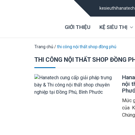
kesieuthihanatec
GIỚI THIỆU
KỆ SIÊU THỊ
Trang chủ
/
thi công nội thất shop đồng phú
THI CÔNG NỘI THẤT SHOP ĐỒNG P
Hana
nội 
Phư
Mức g
của K
Chúng
thất 
Chúng