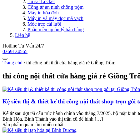
Tủ sắt Locker
Công từ an ninh chống trộm
Máy in hóa đơn
Máy in và máy đọc mã vạch
Móc treo cài lưới
Phần mềm quản lý bán hàng
Liên hệ
Hotline Tư Vấn 24/7
0369124565
Trang chủ
/
thi công nội thất cửa hàng giá rẻ Giồng Trôm
thi công nội thất cửa hàng giá rẻ Giồng T
Kệ siêu thị & thiết kế thi công nội thất shop trọn gó
Kể từ sau đợt tái cấu trúc hành chính vào tháng 7/2025, bộ mặt kinh
Bình Hòa, Bình Thành vào thị trấn cũ để hình […]
Sản phẩm quan tâm nhiều nhất