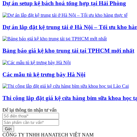
Dự án setup kệ bách hoá tổng hợp tại Hải Phòng
Dự án lắp đặt kệ trung tải ở Hà Nội – Tối ưu kho hàn
Bảng báo giá kệ kho trung tải tại TPHCM mới nhất
Các mẫu tủ kệ trưng bày Hà Nội
Thi công lắp đặt giá kệ cửa hàng bỉm sữa khoa học t
Để lại thông tin nhận tư vấn
Gửi
CÔNG TY TNHH HANATECH VIỆT NAM