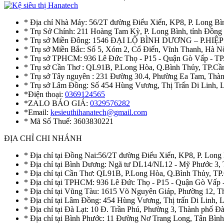
* Địa chỉ Nhà Máy: 56/2T đường Điểu Xiển, KP8, P. Long Bì
* Trụ Sở Chính: 211 Hoàng Tam Kỳ, P. Long Bình, tỉnh Đồng
* Trụ sở Miền Đông: 1546 ĐẠI LỘ BÌNH DƯƠNG – P.H
* Trụ sở Miền Bắc: Số 5, Xóm 2, Cổ Điển, Vĩnh Thanh, Hà 
* Trụ sở TPHCM: 936 Lê Đức Thọ - P15 - Quận Gò Vấp - TP
* Trụ sở Cần Thơ : QL91B, P.Long Hòa, Q.Bình Thủy, TP.Cầ
* Trụ sở Tây nguyên : 231 Đường 30.4, Phường Ea Tam, Th
* Trụ sở Lâm Đồng: Số 454 Hùng Vương, Thị Trấn Di Linh,
*Điện thoại:
0369124565
*ZALO BÁO GIÁ:
0329576282
*Email:
kesieuthihanatech@gmail.com
* Mã Số Thuế: 3603830221
ĐỊA CHỈ CHI NHÁNH
* Địa chỉ tại Đồng Nai:56/2T đường Điểu Xiển, KP8, P. Long
* Địa chỉ tại Bình Dương: Ngã tư DL14/NL12 - Mỹ Phước 3,
* Địa chỉ tại Cần Thơ: QL91B, P.Long Hòa, Q.Bình Thủy, TP
* Địa chỉ tại TPHCM: 936 Lê Đức Thọ - P15 - Quận Gò Vấp 
* Địa chỉ tại Vũng Tàu: 1615 Võ Nguyên Giáp, Phường 12, 
* Địa chỉ tại Lâm Đồng: 454 Hùng Vương, Thị trấn Di Linh,
* Địa chỉ tại Đà Lạt: 10 Đ. Trần Phú, Phường 3, Thành phố 
* Địa chỉ tại Bình Phước: 11 Đường Nơ Trang Long, Tân Bìn