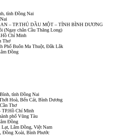
nh, tỉnh Đồng Nai
 Nai
IỆP AN – TP.THỦ DẦU MỘT – TỈNH BÌNH DƯƠNG
Nôi (Ngay chân Cầu Thăng Long)
.Hồ Chí Minh
n Thơ
ành Phố Buôn Ma Thuột, Đắk Lắk
 Lâm Đồng
 Bình, tỉnh Đồng Nai
 Thới Hoà, Bến Cát, Bình Dương
.Cần Thơ
- TP.Hồ Chí Minh
Thành phố Vũng Tàu
 Lâm Đồng
Đà Lạt, Lâm Đồng, Việt Nam
h, Đồng Xoài, Bình Phước