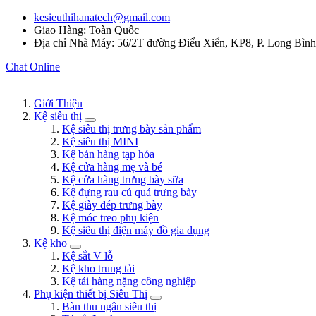
kesieuthihanatech@gmail.com
Giao Hàng: Toàn Quốc
Địa chỉ Nhà Máy: 56/2T đường Điểu Xiển, KP8, P. Long Bìn
Chat Online
Giới Thiệu
Kệ siêu thị
Kệ siêu thị trưng bày sản phẩm
Kệ siêu thị MINI
Kệ bán hàng tạp hóa
Kệ cửa hàng mẹ và bé
Kệ cửa hàng trưng bày sữa
Kệ đựng rau củ quả trưng bày
Kệ giày dép trưng bày
Kệ móc treo phụ kiện
Kệ siêu thị điện máy đồ gia dụng
Kệ kho
Kệ sắt V lỗ
Kệ kho trung tải
Kệ tải hàng nặng công nghiệp
Phụ kiện thiết bị Siêu Thị
Bàn thu ngân siêu thị