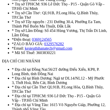
* Trụ sở TPHCM: 936 Lê Đức Thọ - P15 - Quận Gò Vấp -
TP.Hồ Chí Minh
* Trụ sở Cần Thơ : QL91B, P.Long Hòa, Q.Bình Thủy,
TP.Cần Thơ
* Trụ sở Tây nguyên : 231 Đường 30.4, Phường Ea Tam,
Thành Phố Buôn Ma Thuột, Đắk Lắk
* Trụ sở Lâm Đồng: Số 454 Hùng Vương, Thị Trấn Di Linh,
Lâm Đồng
*Điện thoại:
0369124565
*ZALO BÁO GIÁ:
0329576282
*Email:
kesieuthihanatech@gmail.com
* Mã Số Thuế: 3603830221
ĐỊA CHỈ CHI NHÁNH
* Địa chỉ tại Đồng Nai:56/2T đường Điểu Xiển, KP8, P.
Long Bình, tỉnh Đồng Nai
* Địa chỉ tại Bình Dương: Ngã tư DL14/NL12 - Mỹ Phước
3, Thới Hoà, Bến Cát, Bình Dương
* Địa chỉ tại Cần Thơ: QL91B, P.Long Hòa, Q.Bình Thủy,
TP.Cần Thơ
* Địa chỉ tại TPHCM: 936 Lê Đức Thọ - P15 - Quận Gò
Vấp - TP.Hồ Chí Minh
* Địa chỉ tại Vũng Tàu: 1615 Võ Nguyên Giáp, Phường 12,
Thành phố Vũng Tàu