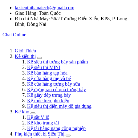
kesieuthihanatech@gmail.com
Giao Hàng: Toàn Quốc
Địa chỉ Nhà Máy: 56/2T đường Điểu Xiển, KP8, P. Long
Bình, Đồng Nai
Chat Online
Giới Thiệu
Kệ siêu thị
Kệ siêu thị trưng bày sản phẩm
Kệ siêu thị MINI
Kệ bán hàng tạp hóa
Kệ cửa hàng mẹ và bé
Kệ cửa hàng trưng bày sữa
Kệ đựng rau củ quả trưng bày
Kệ giày dép trưng bày
Kệ móc treo phụ kiện
Kệ siêu thị điện máy đồ gia dụng
Kệ kho
Kệ sắt V lỗ
Kệ kho trung tải
Kệ tải hàng nặng công nghiệp
Phụ kiện thiết bị Siêu Thị