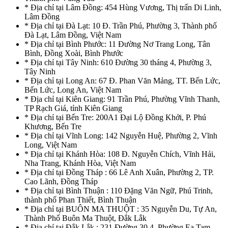
* Địa chỉ tại Lâm Đồng: 454 Hùng Vương, Thị trấn Di Linh,
Lâm Đồng
* Địa chỉ tại Đà Lạt: 10 Đ. Trần Phú, Phường 3, Thành phố
Đà Lạt, Lâm Đồng, Việt Nam
* Địa chỉ tại Bình Phước: 11 Đường Nơ Trang Long, Tân
Bình, Đồng Xoài, Bình Phước
* Địa chỉ tại Tây Ninh: 610 Đường 30 tháng 4, Phường 3,
Tây Ninh
* Địa chỉ tại Long An: 67 Đ. Phan Văn Mảng, TT. Bến Lức,
Bến Lức, Long An, Việt Nam
* Địa chỉ tại Kiên Giang: 91 Trần Phú, Phường Vĩnh Thanh,
TP Rạch Giá, tỉnh Kiên Giang
* Địa chỉ tại Bến Tre: 200A1 Đại Lộ Đồng Khởi, P. Phú
Khương, Bến Tre
* Địa chỉ tại Vĩnh Long: 142 Nguyễn Huệ, Phường 2, Vĩnh
Long, Việt Nam
* Địa chỉ tại Khánh Hòa: 108 Đ. Nguyễn Chích, Vĩnh Hải,
Nha Trang, Khánh Hòa, Việt Nam
* Địa chỉ tại Đồng Tháp : 66 Lê Anh Xuân, Phường 2, TP.
Cao Lãnh, Đồng Tháp
* Địa chỉ tại Bình Thuận : 110 Đặng Văn Ngữ, Phú Trinh,
thành phố Phan Thiết, Bình Thuận
* Địa chỉ tại BUÔN MA THUỘT : 35 Nguyễn Du, Tự An,
Thành Phố Buôn Ma Thuột, Đắk Lắk
* Địa chỉ tại Đắk Lắk : 231 Đường 30.4, Phường Ea Tam,