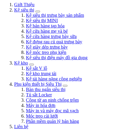
Giới Thiệu
Kệ siêu thị
Kệ siêu thị trưng bày sản phẩm
Kệ siêu thị MINI
Kệ bán hàng tạp hóa
Kệ cửa hàng mẹ và bé
Kệ cửa hàng trưng bày sữa
Kệ đựng rau củ quả trưng bày
Kệ giày dép trưng bày
Kệ móc treo phụ kiện
Kệ siêu thị điện máy đồ gia dụng
Kệ kho
Kệ sắt V lỗ
Kệ kho trung tải
Kệ tải hàng nặng công nghiệp
Phụ kiện thiết bị Siêu Thị
Bàn thu ngân siêu thị
Tủ sắt Locker
Công từ an ninh chống trộm
Máy in hóa đơn
Máy in và máy đọc mã vạch
Móc treo cài lưới
Phần mềm quản lý bán hàng
Liên hệ