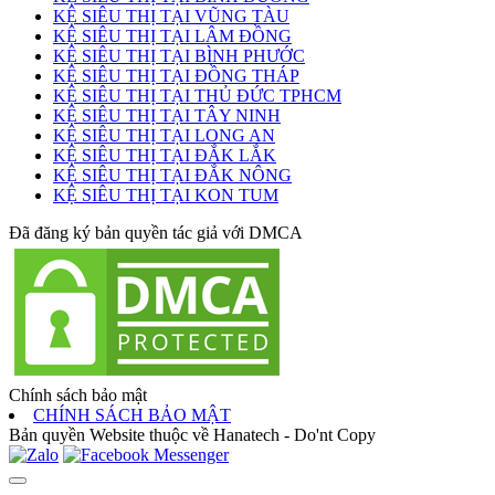
KỆ SIÊU THỊ TẠI VŨNG TÀU
KỆ SIÊU THỊ TẠI LÂM ĐỒNG
KỆ SIÊU THỊ TẠI BÌNH PHƯỚC
KỆ SIÊU THỊ TẠI ĐỒNG THÁP
KỆ SIÊU THỊ TẠI THỦ ĐỨC TPHCM
KỆ SIÊU THỊ TẠI TÂY NINH
KỆ SIÊU THỊ TẠI LONG AN
KỆ SIÊU THỊ TẠI ĐẮK LẮK
KỆ SIÊU THỊ TẠI ĐẮK NÔNG
KỆ SIÊU THỊ TẠI KON TUM
Đã đăng ký bản quyền tác giả với DMCA
Chính sách bảo mật
CHÍNH SÁCH BẢO MẬT
Bản quyền Website thuộc về Hanatech - Do'nt Copy