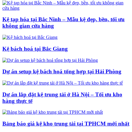
Kệ tạp hóa tại Bắc Ninh – Mẫu kệ đẹp, bền, tối ưu
không gian cửa hàng
Kệ bách hoá tại Bắc Giang
Dự án setup kệ bách hoá tổng hợp tại Hải Phòng
Dự án lắp đặt kệ trung tải ở Hà Nội – Tối ưu kho
hàng thực tế
Bảng báo giá kệ kho trung tải tại TPHCM mới nhất