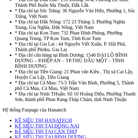
Thành Phố Buôn Ma Thuột, Đắk Lắk
* Địa chỉ tại Sóc Trăng: 36 Nguyễn Văn Hữu, Phường 1, Sóc
Trăng, Việt Nam
* Địa chỉ tại Đắk Nông: 172 23 Tháng 3, Phường Nghĩa
Trung, Gia Nghĩa, Đăk Nông, Việt Nam
* Địa chỉ tại Kon Tum: 732 Phan Đình Phùng, Phường
Quang Trung, TP Kon Tum, Tỉnh Kon Tum
* Địa chỉ tại Gia Lai : 44 Nguyễn Viết Xuân, P. Hội Phú,
Thành phố Pleiku, Gia Lai
* Địa chỉ cửa hàng tại Bình Dương: 1546 ĐẠI LỘ BÌNH
DƯƠNG – P.HIỆP AN – TP.THỦ DẦU MỘT – TỈNH
BÌNH DƯƠNG
* Địa chỉ tại Tiền Giang: 21 Phan văn Kiêu , Thị xã Cai Lậy,
Huyện Cai Lậy, Tiền Giang
* Địa chỉ tại Cà Mau: 73-5 Trần Văn Bình, Phường 5, Thành
phố Cà Mau, Cà Mau, Việt Nam
* Địa chỉ tại Ninh THuận: Số 10 Hoàng Diệu, Phường Thanh
Sơn, thành phố Phan Rang-Tháp Chàm, tỉnh Ninh Thuận
Hệ thống Fanpage của Hanatech
KỆ SIÊU THỊ HANATECH
KỆ SIÊU THỊ TẠI ĐỒNG NAI
KỆ SIÊU THỊ TẠI CẦN THƠ
KỆ SIÊU THỊ TẠI BÌNH DƯƠNG