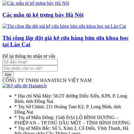
Các mẫu tủ kệ trưng bày Hà Nội
Thi công lắp đặt giá kệ cửa hàng bỉm sữa khoa học
tại Lào Cai
Để lại thông tin nhận tư vấn
Gửi
CÔNG TY TNHH HANATECH VIỆT NAM
* Địa chỉ Nhà Máy: 56/2T đường Điểu Xiển, KP8, P. Long
Bình, tỉnh Đồng Nai
* Trụ Sở Chính: 211 Hoàng Tam Kỳ, P. Long Bình, tỉnh
Đồng Nai
* Trụ sở Miền Đông: 1546 ĐẠI LỘ BÌNH DƯƠNG –
P.HIỆP AN – TP.THỦ DẦU MỘT – TỈNH BÌNH DƯƠNG
* Trụ sở Miền Bắc: Số 5, Xóm 2, Cổ Điển, Vĩnh Thanh, Hà
Nôi (Ngay chân Cầu Thăng Long)