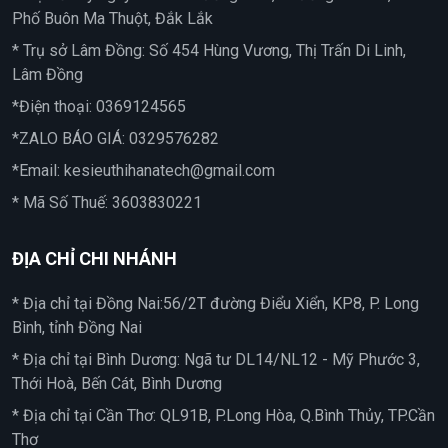
Phố Buôn Ma Thuột, Đắk Lắk
* Trụ sở Lâm Đồng: Số 454 Hùng Vương, Thị Trấn Di Linh,
Lâm Đồng
*Điện thoại:
0369124565
*ZALO BÁO GIÁ:
0329576282
*Email:
kesieuthihanatech@gmail.com
* Mã Số Thuế: 3603830221
ĐỊA CHỈ CHI NHÁNH
* Địa chỉ tại Đồng Nai:56/2T đường Điểu Xiển, KP8, P. Long
Bình, tỉnh Đồng Nai
* Địa chỉ tại Bình Dương: Ngã tư DL14/NL12 - Mỹ Phước 3,
Thới Hoà, Bến Cát, Bình Dương
* Địa chỉ tại Cần Thơ: QL91B, P.Long Hòa, Q.Bình Thủy, TP.Cần
Thơ