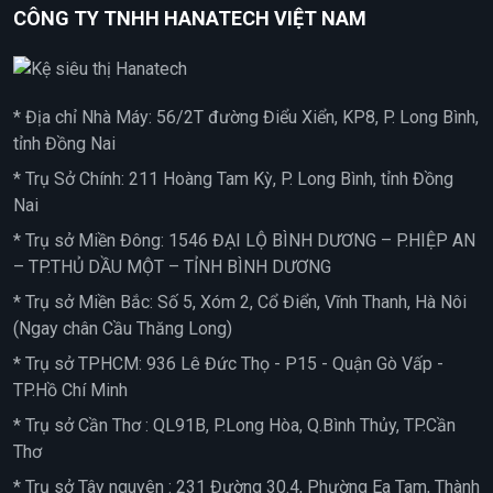
CÔNG TY TNHH HANATECH VIỆT NAM
* Địa chỉ Nhà Máy: 56/2T đường Điểu Xiển, KP8, P. Long Bình,
tỉnh Đồng Nai
* Trụ Sở Chính: 211 Hoàng Tam Kỳ, P. Long Bình, tỉnh Đồng
Nai
* Trụ sở Miền Đông: 1546 ĐẠI LỘ BÌNH DƯƠNG – P.HIỆP AN
– TP.THỦ DẦU MỘT – TỈNH BÌNH DƯƠNG
* Trụ sở Miền Bắc: Số 5, Xóm 2, Cổ Điển, Vĩnh Thanh, Hà Nôi
(Ngay chân Cầu Thăng Long)
* Trụ sở TPHCM: 936 Lê Đức Thọ - P15 - Quận Gò Vấp -
TP.Hồ Chí Minh
* Trụ sở Cần Thơ : QL91B, P.Long Hòa, Q.Bình Thủy, TP.Cần
Thơ
* Trụ sở Tây nguyên : 231 Đường 30.4, Phường Ea Tam, Thành