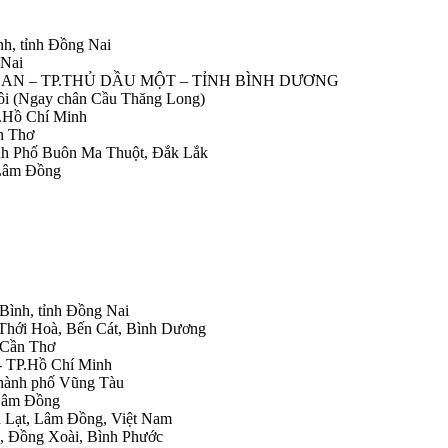
nh, tỉnh Đồng Nai
 Nai
IỆP AN – TP.THỦ DẦU MỘT – TỈNH BÌNH DƯƠNG
Nôi (Ngay chân Cầu Thăng Long)
.Hồ Chí Minh
n Thơ
ành Phố Buôn Ma Thuột, Đắk Lắk
 Lâm Đồng
 Bình, tỉnh Đồng Nai
 Thới Hoà, Bến Cát, Bình Dương
.Cần Thơ
- TP.Hồ Chí Minh
Thành phố Vũng Tàu
 Lâm Đồng
Đà Lạt, Lâm Đồng, Việt Nam
h, Đồng Xoài, Bình Phước