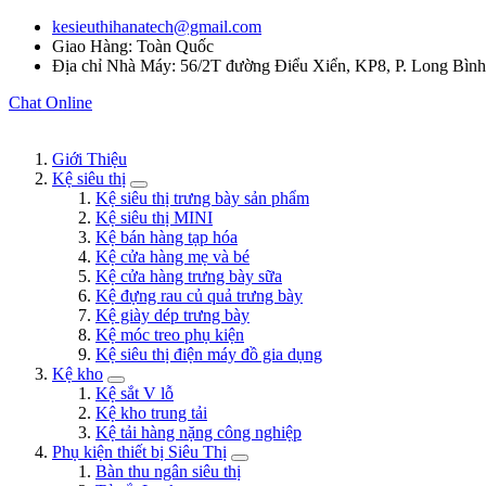
kesieuthihanatech@gmail.com
Giao Hàng: Toàn Quốc
Địa chỉ Nhà Máy: 56/2T đường Điểu Xiển, KP8, P. Long Bìn
Chat Online
Giới Thiệu
Kệ siêu thị
Kệ siêu thị trưng bày sản phẩm
Kệ siêu thị MINI
Kệ bán hàng tạp hóa
Kệ cửa hàng mẹ và bé
Kệ cửa hàng trưng bày sữa
Kệ đựng rau củ quả trưng bày
Kệ giày dép trưng bày
Kệ móc treo phụ kiện
Kệ siêu thị điện máy đồ gia dụng
Kệ kho
Kệ sắt V lỗ
Kệ kho trung tải
Kệ tải hàng nặng công nghiệp
Phụ kiện thiết bị Siêu Thị
Bàn thu ngân siêu thị