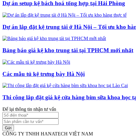
Dự án setup kệ bách hoá tổng hợp tại Hải Phòng
Dự án lắp đặt kệ trung tải ở Hà Nội – Tối ưu kho hàn
Bảng báo giá kệ kho trung tải tại TPHCM mới nhất
Các mẫu tủ kệ trưng bày Hà Nội
Thi công lắp đặt giá kệ cửa hàng bỉm sữa khoa học t
Để lại thông tin nhận tư vấn
Gửi
CÔNG TY TNHH HANATECH VIỆT NAM