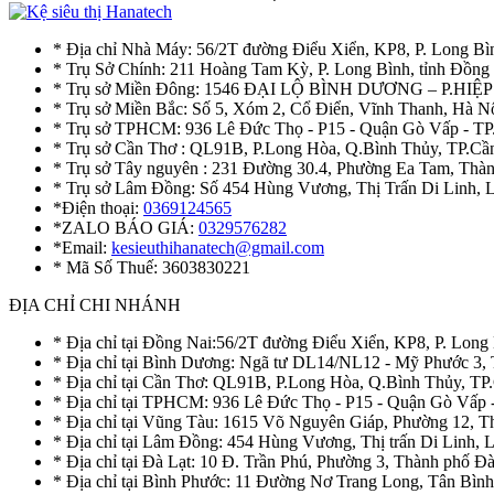
* Địa chỉ Nhà Máy: 56/2T đường Điểu Xiển, KP8, P. Long Bì
* Trụ Sở Chính: 211 Hoàng Tam Kỳ, P. Long Bình, tỉnh Đồng
* Trụ sở Miền Đông: 1546 ĐẠI LỘ BÌNH DƯƠNG – P.H
* Trụ sở Miền Bắc: Số 5, Xóm 2, Cổ Điển, Vĩnh Thanh, Hà 
* Trụ sở TPHCM: 936 Lê Đức Thọ - P15 - Quận Gò Vấp - TP
* Trụ sở Cần Thơ : QL91B, P.Long Hòa, Q.Bình Thủy, TP.Cầ
* Trụ sở Tây nguyên : 231 Đường 30.4, Phường Ea Tam, Th
* Trụ sở Lâm Đồng: Số 454 Hùng Vương, Thị Trấn Di Linh,
*Điện thoại:
0369124565
*ZALO BÁO GIÁ:
0329576282
*Email:
kesieuthihanatech@gmail.com
* Mã Số Thuế: 3603830221
ĐỊA CHỈ CHI NHÁNH
* Địa chỉ tại Đồng Nai:56/2T đường Điểu Xiển, KP8, P. Long
* Địa chỉ tại Bình Dương: Ngã tư DL14/NL12 - Mỹ Phước 3,
* Địa chỉ tại Cần Thơ: QL91B, P.Long Hòa, Q.Bình Thủy, TP
* Địa chỉ tại TPHCM: 936 Lê Đức Thọ - P15 - Quận Gò Vấp 
* Địa chỉ tại Vũng Tàu: 1615 Võ Nguyên Giáp, Phường 12, 
* Địa chỉ tại Lâm Đồng: 454 Hùng Vương, Thị trấn Di Linh,
* Địa chỉ tại Đà Lạt: 10 Đ. Trần Phú, Phường 3, Thành phố 
* Địa chỉ tại Bình Phước: 11 Đường Nơ Trang Long, Tân Bìn