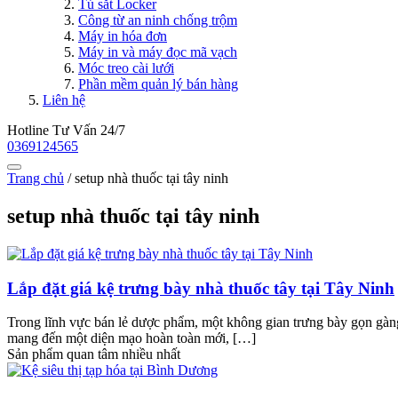
Tủ sắt Locker
Công từ an ninh chống trộm
Máy in hóa đơn
Máy in và máy đọc mã vạch
Móc treo cài lưới
Phần mềm quản lý bán hàng
Liên hệ
Hotline Tư Vấn 24/7
0369124565
Trang chủ
/
setup nhà thuốc tại tây ninh
setup nhà thuốc tại tây ninh
Lắp đặt giá kệ trưng bày nhà thuốc tây tại Tây Ninh
Trong lĩnh vực bán lẻ dược phẩm, một không gian trưng bày gọn gàng 
mang đến một diện mạo hoàn toàn mới, […]
Sản phẩm quan tâm nhiều nhất