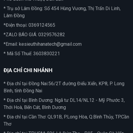
* Trụ sở Lâm Đồng: Số 454 Hùng Vương, Thị Trấn Di Linh,
Lâm Đồng
*Điện thoại:
0369124565
*ZALO BÁO GIÁ:
0329576282
*Email:
kesieuthihanatech@gmail.com
* Mã Số Thuế: 3603830221
ĐỊA CHỈ CHI NHÁNH
* Địa chỉ tại Đồng Nai:56/2T đường Điểu Xiển, KP8, P. Long
Bình, tỉnh Đồng Nai
* Địa chỉ tại Bình Dương: Ngã tư DL14/NL12 - Mỹ Phước 3,
Thới Hoà, Bến Cát, Bình Dương
* Địa chỉ tại Cần Thơ: QL91B, P.Long Hòa, Q.Bình Thủy, TP.Cần
Thơ