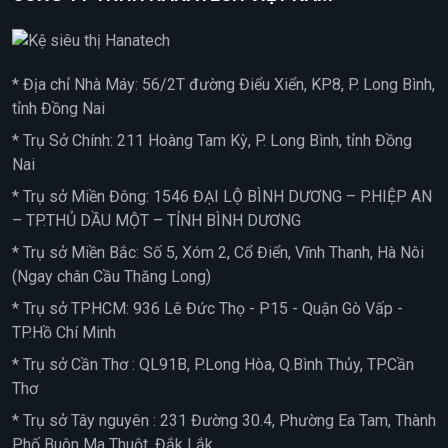
* Địa chỉ Nhà Máy: 56/2T đường Điểu Xiển, KP8, P. Long Bình,
tỉnh Đồng Nai
* Trụ Sở Chính: 211 Hoàng Tam Kỳ, P. Long Bình, tỉnh Đồng
Nai
* Trụ sở Miền Đông: 1546 ĐẠI LỘ BÌNH DƯƠNG – P.HIỆP AN
– TP.THỦ DẦU MỘT – TỈNH BÌNH DƯƠNG
* Trụ sở Miền Bắc: Số 5, Xóm 2, Cổ Điển, Vĩnh Thanh, Hà Nôi
(Ngay chân Cầu Thăng Long)
* Trụ sở TPHCM: 936 Lê Đức Thọ - P15 - Quận Gò Vấp -
TP.Hồ Chí Minh
* Trụ sở Cần Thơ : QL91B, P.Long Hòa, Q.Bình Thủy, TP.Cần
Thơ
* Trụ sở Tây nguyên : 231 Đường 30.4, Phường Ea Tam, Thành
Phố Buôn Ma Thuột, Đắk Lắk