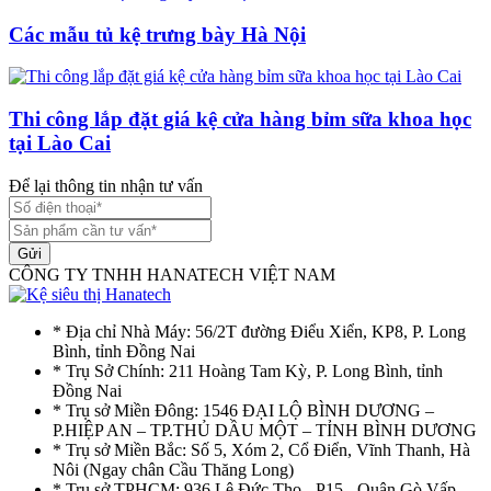
Các mẫu tủ kệ trưng bày Hà Nội
Thi công lắp đặt giá kệ cửa hàng bỉm sữa khoa học
tại Lào Cai
Để lại thông tin nhận tư vấn
Gửi
CÔNG TY TNHH HANATECH VIỆT NAM
* Địa chỉ Nhà Máy: 56/2T đường Điểu Xiển, KP8, P. Long
Bình, tỉnh Đồng Nai
* Trụ Sở Chính: 211 Hoàng Tam Kỳ, P. Long Bình, tỉnh
Đồng Nai
* Trụ sở Miền Đông: 1546 ĐẠI LỘ BÌNH DƯƠNG –
P.HIỆP AN – TP.THỦ DẦU MỘT – TỈNH BÌNH DƯƠNG
* Trụ sở Miền Bắc: Số 5, Xóm 2, Cổ Điển, Vĩnh Thanh, Hà
Nôi (Ngay chân Cầu Thăng Long)
* Trụ sở TPHCM: 936 Lê Đức Thọ - P15 - Quận Gò Vấp -