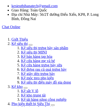
kesieuthihanatech@gmail.com
Giao Hàng: Toàn Quốc
Địa chỉ Nhà Máy: 56/2T đường Điểu Xiển, KP8, P. Long
Bình, Đồng Nai
Chat Online
Giới Thiệu
Kệ siêu thị
Kệ siêu thị trưng bày sản phẩm
Kệ siêu thị MINI
Kệ bán hàng tạp hóa
Kệ cửa hàng mẹ và bé
Kệ cửa hàng trưng bày sữa
Kệ đựng rau củ quả trưng bày
Kệ giày dép trưng bày
Kệ móc treo phụ kiện
Kệ siêu thị điện máy đồ gia dụng
Kệ kho
Kệ sắt V lỗ
Kệ kho trung tải
Kệ tải hàng nặng công nghiệp
Phụ kiện thiết bị Siêu Thị