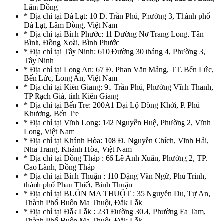
Lâm Đồng
* Địa chỉ tại Đà Lạt: 10 Đ. Trần Phú, Phường 3, Thành phố
Đà Lạt, Lâm Đồng, Việt Nam
* Địa chỉ tại Bình Phước: 11 Đường Nơ Trang Long, Tân
Bình, Đồng Xoài, Bình Phước
* Địa chỉ tại Tây Ninh: 610 Đường 30 tháng 4, Phường 3,
Tây Ninh
* Địa chỉ tại Long An: 67 Đ. Phan Văn Mảng, TT. Bến Lức,
Bến Lức, Long An, Việt Nam
* Địa chỉ tại Kiên Giang: 91 Trần Phú, Phường Vĩnh Thanh,
TP Rạch Giá, tỉnh Kiên Giang
* Địa chỉ tại Bến Tre: 200A1 Đại Lộ Đồng Khởi, P. Phú
Khương, Bến Tre
* Địa chỉ tại Vĩnh Long: 142 Nguyễn Huệ, Phường 2, Vĩnh
Long, Việt Nam
* Địa chỉ tại Khánh Hòa: 108 Đ. Nguyễn Chích, Vĩnh Hải,
Nha Trang, Khánh Hòa, Việt Nam
* Địa chỉ tại Đồng Tháp : 66 Lê Anh Xuân, Phường 2, TP.
Cao Lãnh, Đồng Tháp
* Địa chỉ tại Bình Thuận : 110 Đặng Văn Ngữ, Phú Trinh,
thành phố Phan Thiết, Bình Thuận
* Địa chỉ tại BUÔN MA THUỘT : 35 Nguyễn Du, Tự An,
Thành Phố Buôn Ma Thuột, Đắk Lắk
* Địa chỉ tại Đắk Lắk : 231 Đường 30.4, Phường Ea Tam,
Thành Phố Buôn Ma Thuột, Đắk Lắk