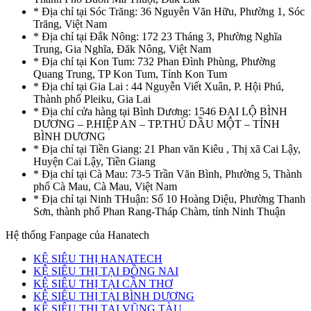
* Địa chỉ tại Sóc Trăng: 36 Nguyễn Văn Hữu, Phường 1, Sóc
Trăng, Việt Nam
* Địa chỉ tại Đắk Nông: 172 23 Tháng 3, Phường Nghĩa
Trung, Gia Nghĩa, Đăk Nông, Việt Nam
* Địa chỉ tại Kon Tum: 732 Phan Đình Phùng, Phường
Quang Trung, TP Kon Tum, Tỉnh Kon Tum
* Địa chỉ tại Gia Lai : 44 Nguyễn Viết Xuân, P. Hội Phú,
Thành phố Pleiku, Gia Lai
* Địa chỉ cửa hàng tại Bình Dương: 1546 ĐẠI LỘ BÌNH
DƯƠNG – P.HIỆP AN – TP.THỦ DẦU MỘT – TỈNH
BÌNH DƯƠNG
* Địa chỉ tại Tiền Giang: 21 Phan văn Kiêu , Thị xã Cai Lậy,
Huyện Cai Lậy, Tiền Giang
* Địa chỉ tại Cà Mau: 73-5 Trần Văn Bình, Phường 5, Thành
phố Cà Mau, Cà Mau, Việt Nam
* Địa chỉ tại Ninh THuận: Số 10 Hoàng Diệu, Phường Thanh
Sơn, thành phố Phan Rang-Tháp Chàm, tỉnh Ninh Thuận
Hệ thống Fanpage của Hanatech
KỆ SIÊU THỊ HANATECH
KỆ SIÊU THỊ TẠI ĐỒNG NAI
KỆ SIÊU THỊ TẠI CẦN THƠ
KỆ SIÊU THỊ TẠI BÌNH DƯƠNG
KỆ SIÊU THỊ TẠI VŨNG TÀU