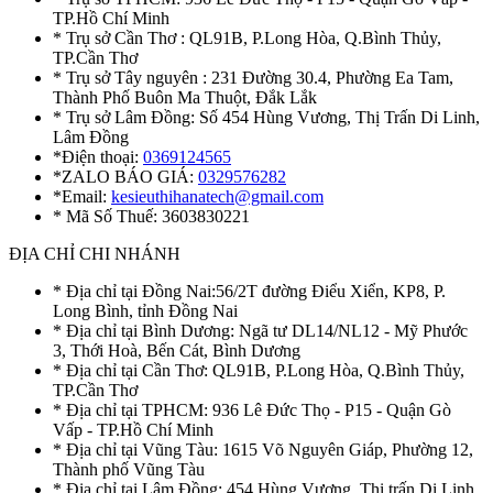
TP.Hồ Chí Minh
* Trụ sở Cần Thơ : QL91B, P.Long Hòa, Q.Bình Thủy,
TP.Cần Thơ
* Trụ sở Tây nguyên : 231 Đường 30.4, Phường Ea Tam,
Thành Phố Buôn Ma Thuột, Đắk Lắk
* Trụ sở Lâm Đồng: Số 454 Hùng Vương, Thị Trấn Di Linh,
Lâm Đồng
*Điện thoại:
0369124565
*ZALO BÁO GIÁ:
0329576282
*Email:
kesieuthihanatech@gmail.com
* Mã Số Thuế: 3603830221
ĐỊA CHỈ CHI NHÁNH
* Địa chỉ tại Đồng Nai:56/2T đường Điểu Xiển, KP8, P.
Long Bình, tỉnh Đồng Nai
* Địa chỉ tại Bình Dương: Ngã tư DL14/NL12 - Mỹ Phước
3, Thới Hoà, Bến Cát, Bình Dương
* Địa chỉ tại Cần Thơ: QL91B, P.Long Hòa, Q.Bình Thủy,
TP.Cần Thơ
* Địa chỉ tại TPHCM: 936 Lê Đức Thọ - P15 - Quận Gò
Vấp - TP.Hồ Chí Minh
* Địa chỉ tại Vũng Tàu: 1615 Võ Nguyên Giáp, Phường 12,
Thành phố Vũng Tàu
* Địa chỉ tại Lâm Đồng: 454 Hùng Vương, Thị trấn Di Linh,