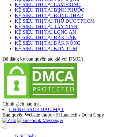
KỆ SIÊU THỊ TẠI LÂM ĐỒNG
KỆ SIÊU THỊ TẠI BÌNH PHƯỚC
KỆ SIÊU THỊ TẠI ĐỒNG THÁP
KỆ SIÊU THỊ TẠI THỦ ĐỨC TPHCM
KỆ SIÊU THỊ TẠI TÂY NINH
KỆ SIÊU THỊ TẠI LONG AN
KỆ SIÊU THỊ TẠI ĐẮK LẮK
KỆ SIÊU THỊ TẠI ĐẮK NÔNG
KỆ SIÊU THỊ TẠI KON TUM
Đã đăng ký bản quyền tác giả với DMCA
Chính sách bảo mật
CHÍNH SÁCH BẢO MẬT
Bản quyền Website thuộc về Hanatech - Do'nt Copy
Giới Thiệu