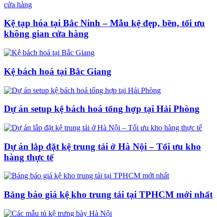
Kệ tạp hóa tại Bắc Ninh – Mẫu kệ đẹp, bền, tối ưu
không gian cửa hàng
Kệ bách hoá tại Bắc Giang
Dự án setup kệ bách hoá tổng hợp tại Hải Phòng
Dự án lắp đặt kệ trung tải ở Hà Nội – Tối ưu kho
hàng thực tế
Bảng báo giá kệ kho trung tải tại TPHCM mới nhất