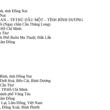
nh, tỉnh Đồng Nai
 Nai
IỆP AN – TP.THỦ DẦU MỘT – TỈNH BÌNH DƯƠNG
Nôi (Ngay chân Cầu Thăng Long)
.Hồ Chí Minh
n Thơ
ành Phố Buôn Ma Thuột, Đắk Lắk
 Lâm Đồng
 Bình, tỉnh Đồng Nai
 Thới Hoà, Bến Cát, Bình Dương
.Cần Thơ
- TP.Hồ Chí Minh
Thành phố Vũng Tàu
 Lâm Đồng
Đà Lạt, Lâm Đồng, Việt Nam
h, Đồng Xoài, Bình Phước