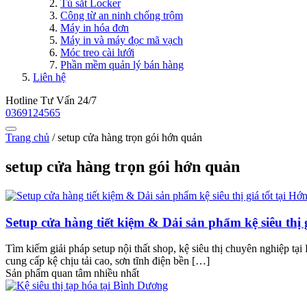
Tủ sắt Locker
Công từ an ninh chống trộm
Máy in hóa đơn
Máy in và máy đọc mã vạch
Móc treo cài lưới
Phần mềm quản lý bán hàng
Liên hệ
Hotline Tư Vấn 24/7
0369124565
Trang chủ
/
setup cửa hàng trọn gói hớn quản
setup cửa hàng trọn gói hớn quản
Setup cửa hàng tiết kiệm & Dải sản phẩm kệ siêu thị
Tìm kiếm giải pháp setup nội thất shop, kệ siêu thị chuyên nghiệp tại 
cung cấp kệ chịu tải cao, sơn tĩnh điện bền […]
Sản phẩm quan tâm nhiều nhất