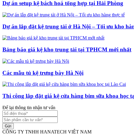
Dự án setup kệ bách hoá tổng hợp tại Hải Phòng
Dự án lắp đặt kệ trung tải ở Hà Nội – Tối ưu kho hàn
Bảng báo giá kệ kho trung tải tại TPHCM mới nhất
Các mẫu tủ kệ trưng bày Hà Nội
Thi công lắp đặt giá kệ cửa hàng bỉm sữa khoa học t
Để lại thông tin nhận tư vấn
Gửi
CÔNG TY TNHH HANATECH VIỆT NAM