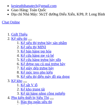
kesieuthihanatech@gmail.com
Giao Hàng: Toàn Quốc
Địa chỉ Nhà Máy: 56/2T đường Điểu Xiển, KP8, P. Long Bìn
Chat Online
Giới Thiệu
Kệ siêu thị
Kệ siêu thị trưng bày sản phẩm
Kệ siêu thị MINI
Kệ bán hàng tạp hóa
Kệ cửa hàng mẹ và bé
Kệ cửa hàng trưng bày sữa
Kệ đựng rau củ quả trưng bày
Kệ giày dép trưng bày
Kệ móc treo phụ kiện
Kệ siêu thị điện máy đồ gia dụng
Kệ kho
Kệ sắt V lỗ
Kệ kho trung tải
Kệ tải hàng nặng công nghiệp
Phụ kiện thiết bị Siêu Thị
Bàn thu ngân siêu thị