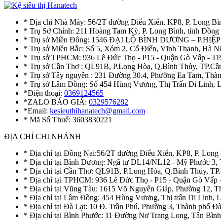
* Địa chỉ Nhà Máy: 56/2T đường Điểu Xiển, KP8, P. Long Bì
* Trụ Sở Chính: 211 Hoàng Tam Kỳ, P. Long Bình, tỉnh Đồng
* Trụ sở Miền Đông: 1546 ĐẠI LỘ BÌNH DƯƠNG – P.H
* Trụ sở Miền Bắc: Số 5, Xóm 2, Cổ Điển, Vĩnh Thanh, Hà 
* Trụ sở TPHCM: 936 Lê Đức Thọ - P15 - Quận Gò Vấp - TP
* Trụ sở Cần Thơ : QL91B, P.Long Hòa, Q.Bình Thủy, TP.Cầ
* Trụ sở Tây nguyên : 231 Đường 30.4, Phường Ea Tam, Th
* Trụ sở Lâm Đồng: Số 454 Hùng Vương, Thị Trấn Di Linh,
*Điện thoại:
0369124565
*ZALO BÁO GIÁ:
0329576282
*Email:
kesieuthihanatech@gmail.com
* Mã Số Thuế: 3603830221
ĐỊA CHỈ CHI NHÁNH
* Địa chỉ tại Đồng Nai:56/2T đường Điểu Xiển, KP8, P. Long
* Địa chỉ tại Bình Dương: Ngã tư DL14/NL12 - Mỹ Phước 3,
* Địa chỉ tại Cần Thơ: QL91B, P.Long Hòa, Q.Bình Thủy, TP
* Địa chỉ tại TPHCM: 936 Lê Đức Thọ - P15 - Quận Gò Vấp 
* Địa chỉ tại Vũng Tàu: 1615 Võ Nguyên Giáp, Phường 12, 
* Địa chỉ tại Lâm Đồng: 454 Hùng Vương, Thị trấn Di Linh,
* Địa chỉ tại Đà Lạt: 10 Đ. Trần Phú, Phường 3, Thành phố 
* Địa chỉ tại Bình Phước: 11 Đường Nơ Trang Long, Tân Bìn