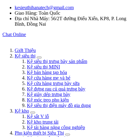
kesieuthihanatech@gmail.com
Giao Hàng: Toàn Quốc
Địa chỉ Nhà Máy: 56/2T đường Điểu Xiển, KP8, P. Long
Bình, Đồng Nai
Chat Online
Giới Thiệu
Kệ siêu thị
Kệ siêu thị trưng bày sản phẩm
Kệ siêu thị MINI
Kệ bán hàng tạp hóa
Kệ cửa hàng mẹ và bé
Kệ cửa hàng trưng bày sữa
Kệ đựng rau củ quả trưng bày
Kệ giày dép trưng bày
Kệ móc treo phụ kiện
Kệ siêu thị điện máy đồ gia dụng
Kệ kho
Kệ sắt V lỗ
Kệ kho trung tải
Kệ tải hàng nặng công nghiệp
Phụ kiện thiết bị Siêu Thị