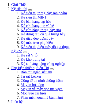
Giới Thiệu
Kệ siêu thị
Kệ siêu thị trưng bày sản phẩm
Kệ siêu thị MINI
Kệ bán hàng tạp hóa
Kệ cửa hàng mẹ và bé
Kệ cửa hàng trưng bày sữa
Kệ đựng rau củ quả trưng bày
Kệ giày dép trưng bày
Kệ móc treo phụ kiện
Kệ siêu thị điện máy đồ gia dụng
Kệ kho
Kệ sắt V lỗ
Kệ kho trung tải
Kệ tải hàng nặng công nghiệp
Phụ kiện thiết bị Siêu Thị
Bàn thu ngân siêu thị
Tủ sắt Locker
Công từ an ninh chống trộm
Máy in hóa đơn
Máy in và máy đọc mã vạch
Móc treo cài lưới
Phần mềm quản lý bán hàng
Liên hệ