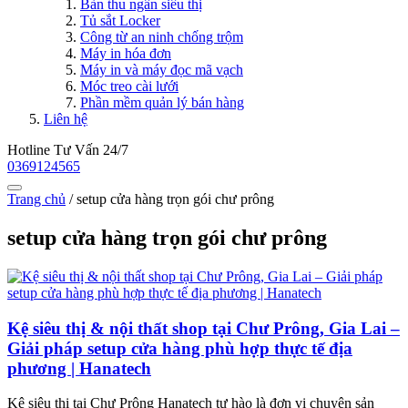
Bàn thu ngân siêu thị
Tủ sắt Locker
Công từ an ninh chống trộm
Máy in hóa đơn
Máy in và máy đọc mã vạch
Móc treo cài lưới
Phần mềm quản lý bán hàng
Liên hệ
Hotline Tư Vấn 24/7
0369124565
Trang chủ
/
setup cửa hàng trọn gói chư prông
setup cửa hàng trọn gói chư prông
Kệ siêu thị & nội thất shop tại Chư Prông, Gia Lai –
Giải pháp setup cửa hàng phù hợp thực tế địa
phương | Hanatech
Kệ siêu thị tại Chư Prông Hanatech tự hào là đơn vị chuyên sản