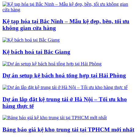
Kệ tạp hóa tại Bắc Ninh – Mẫu kệ đẹp, bền, tối ưu
không gian cửa hàng
Kệ bách hoá tại Bắc Giang
Dự án setup kệ bách hoá tổng hợp tại Hải Phòng
Dự án lắp đặt kệ trung tải ở Hà Nội – Tối ưu kho
hàng thực tế
Bảng báo giá kệ kho trung tải tại TPHCM mới nhất