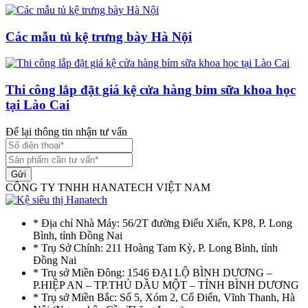
Các mẫu tủ kệ trưng bày Hà Nội
Thi công lắp đặt giá kệ cửa hàng bỉm sữa khoa học
tại Lào Cai
Để lại thông tin nhận tư vấn
Gửi
CÔNG TY TNHH HANATECH VIỆT NAM
* Địa chỉ Nhà Máy: 56/2T đường Điểu Xiển, KP8, P. Long
Bình, tỉnh Đồng Nai
* Trụ Sở Chính: 211 Hoàng Tam Kỳ, P. Long Bình, tỉnh
Đồng Nai
* Trụ sở Miền Đông: 1546 ĐẠI LỘ BÌNH DƯƠNG –
P.HIỆP AN – TP.THỦ DẦU MỘT – TỈNH BÌNH DƯƠNG
* Trụ sở Miền Bắc: Số 5, Xóm 2, Cổ Điển, Vĩnh Thanh, Hà