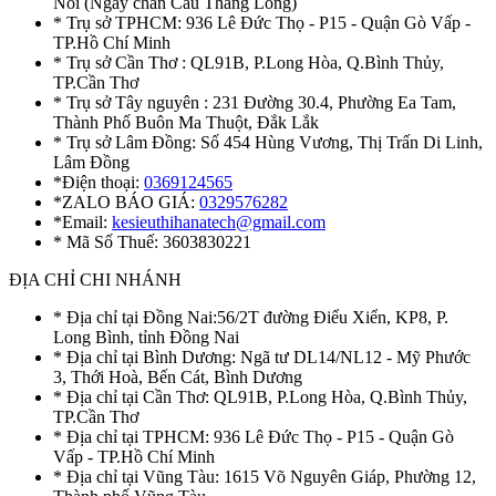
Nôi (Ngay chân Cầu Thăng Long)
* Trụ sở TPHCM: 936 Lê Đức Thọ - P15 - Quận Gò Vấp -
TP.Hồ Chí Minh
* Trụ sở Cần Thơ : QL91B, P.Long Hòa, Q.Bình Thủy,
TP.Cần Thơ
* Trụ sở Tây nguyên : 231 Đường 30.4, Phường Ea Tam,
Thành Phố Buôn Ma Thuột, Đắk Lắk
* Trụ sở Lâm Đồng: Số 454 Hùng Vương, Thị Trấn Di Linh,
Lâm Đồng
*Điện thoại:
0369124565
*ZALO BÁO GIÁ:
0329576282
*Email:
kesieuthihanatech@gmail.com
* Mã Số Thuế: 3603830221
ĐỊA CHỈ CHI NHÁNH
* Địa chỉ tại Đồng Nai:56/2T đường Điểu Xiển, KP8, P.
Long Bình, tỉnh Đồng Nai
* Địa chỉ tại Bình Dương: Ngã tư DL14/NL12 - Mỹ Phước
3, Thới Hoà, Bến Cát, Bình Dương
* Địa chỉ tại Cần Thơ: QL91B, P.Long Hòa, Q.Bình Thủy,
TP.Cần Thơ
* Địa chỉ tại TPHCM: 936 Lê Đức Thọ - P15 - Quận Gò
Vấp - TP.Hồ Chí Minh
* Địa chỉ tại Vũng Tàu: 1615 Võ Nguyên Giáp, Phường 12,