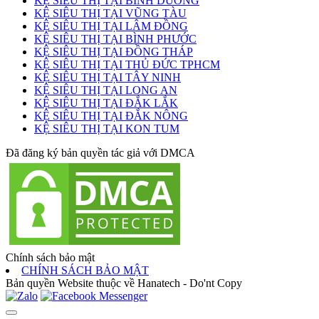
KỆ SIÊU THỊ TẠI BÌNH DƯƠNG
KỆ SIÊU THỊ TẠI VŨNG TÀU
KỆ SIÊU THỊ TẠI LÂM ĐỒNG
KỆ SIÊU THỊ TẠI BÌNH PHƯỚC
KỆ SIÊU THỊ TẠI ĐỒNG THÁP
KỆ SIÊU THỊ TẠI THỦ ĐỨC TPHCM
KỆ SIÊU THỊ TẠI TÂY NINH
KỆ SIÊU THỊ TẠI LONG AN
KỆ SIÊU THỊ TẠI ĐẮK LẮK
KỆ SIÊU THỊ TẠI ĐẮK NÔNG
KỆ SIÊU THỊ TẠI KON TUM
Đã đăng ký bản quyền tác giả với DMCA
Chính sách bảo mật
CHÍNH SÁCH BẢO MẬT
Bản quyền Website thuộc về Hanatech - Do'nt Copy