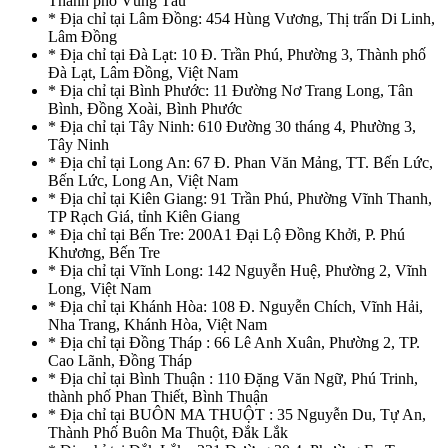
Thành phố Vũng Tàu
* Địa chỉ tại Lâm Đồng: 454 Hùng Vương, Thị trấn Di Linh,
Lâm Đồng
* Địa chỉ tại Đà Lạt: 10 Đ. Trần Phú, Phường 3, Thành phố
Đà Lạt, Lâm Đồng, Việt Nam
* Địa chỉ tại Bình Phước: 11 Đường Nơ Trang Long, Tân
Bình, Đồng Xoài, Bình Phước
* Địa chỉ tại Tây Ninh: 610 Đường 30 tháng 4, Phường 3,
Tây Ninh
* Địa chỉ tại Long An: 67 Đ. Phan Văn Mảng, TT. Bến Lức,
Bến Lức, Long An, Việt Nam
* Địa chỉ tại Kiên Giang: 91 Trần Phú, Phường Vĩnh Thanh,
TP Rạch Giá, tỉnh Kiên Giang
* Địa chỉ tại Bến Tre: 200A1 Đại Lộ Đồng Khởi, P. Phú
Khương, Bến Tre
* Địa chỉ tại Vĩnh Long: 142 Nguyễn Huệ, Phường 2, Vĩnh
Long, Việt Nam
* Địa chỉ tại Khánh Hòa: 108 Đ. Nguyễn Chích, Vĩnh Hải,
Nha Trang, Khánh Hòa, Việt Nam
* Địa chỉ tại Đồng Tháp : 66 Lê Anh Xuân, Phường 2, TP.
Cao Lãnh, Đồng Tháp
* Địa chỉ tại Bình Thuận : 110 Đặng Văn Ngữ, Phú Trinh,
thành phố Phan Thiết, Bình Thuận
* Địa chỉ tại BUÔN MA THUỘT : 35 Nguyễn Du, Tự An,
Thành Phố Buôn Ma Thuột, Đắk Lắk