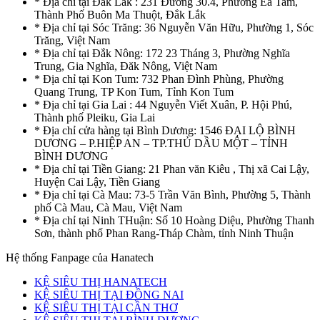
* Địa chỉ tại Đắk Lắk : 231 Đường 30.4, Phường Ea Tam,
Thành Phố Buôn Ma Thuột, Đắk Lắk
* Địa chỉ tại Sóc Trăng: 36 Nguyễn Văn Hữu, Phường 1, Sóc
Trăng, Việt Nam
* Địa chỉ tại Đắk Nông: 172 23 Tháng 3, Phường Nghĩa
Trung, Gia Nghĩa, Đăk Nông, Việt Nam
* Địa chỉ tại Kon Tum: 732 Phan Đình Phùng, Phường
Quang Trung, TP Kon Tum, Tỉnh Kon Tum
* Địa chỉ tại Gia Lai : 44 Nguyễn Viết Xuân, P. Hội Phú,
Thành phố Pleiku, Gia Lai
* Địa chỉ cửa hàng tại Bình Dương: 1546 ĐẠI LỘ BÌNH
DƯƠNG – P.HIỆP AN – TP.THỦ DẦU MỘT – TỈNH
BÌNH DƯƠNG
* Địa chỉ tại Tiền Giang: 21 Phan văn Kiêu , Thị xã Cai Lậy,
Huyện Cai Lậy, Tiền Giang
* Địa chỉ tại Cà Mau: 73-5 Trần Văn Bình, Phường 5, Thành
phố Cà Mau, Cà Mau, Việt Nam
* Địa chỉ tại Ninh THuận: Số 10 Hoàng Diệu, Phường Thanh
Sơn, thành phố Phan Rang-Tháp Chàm, tỉnh Ninh Thuận
Hệ thống Fanpage của Hanatech
KỆ SIÊU THỊ HANATECH
KỆ SIÊU THỊ TẠI ĐỒNG NAI
KỆ SIÊU THỊ TẠI CẦN THƠ