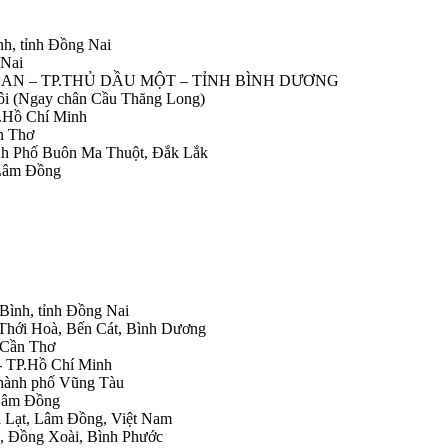
nh, tỉnh Đồng Nai
 Nai
IỆP AN – TP.THỦ DẦU MỘT – TỈNH BÌNH DƯƠNG
Nôi (Ngay chân Cầu Thăng Long)
.Hồ Chí Minh
n Thơ
ành Phố Buôn Ma Thuột, Đắk Lắk
 Lâm Đồng
 Bình, tỉnh Đồng Nai
 Thới Hoà, Bến Cát, Bình Dương
.Cần Thơ
- TP.Hồ Chí Minh
Thành phố Vũng Tàu
 Lâm Đồng
Đà Lạt, Lâm Đồng, Việt Nam
h, Đồng Xoài, Bình Phước