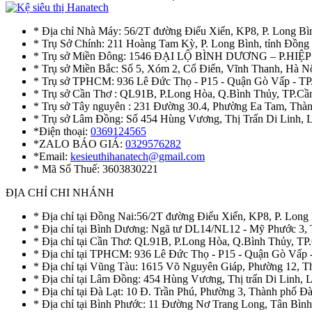
* Địa chỉ Nhà Máy: 56/2T đường Điểu Xiển, KP8, P. Long Bì
* Trụ Sở Chính: 211 Hoàng Tam Kỳ, P. Long Bình, tỉnh Đồng
* Trụ sở Miền Đông: 1546 ĐẠI LỘ BÌNH DƯƠNG – P.H
* Trụ sở Miền Bắc: Số 5, Xóm 2, Cổ Điển, Vĩnh Thanh, Hà 
* Trụ sở TPHCM: 936 Lê Đức Thọ - P15 - Quận Gò Vấp - TP
* Trụ sở Cần Thơ : QL91B, P.Long Hòa, Q.Bình Thủy, TP.Cầ
* Trụ sở Tây nguyên : 231 Đường 30.4, Phường Ea Tam, Th
* Trụ sở Lâm Đồng: Số 454 Hùng Vương, Thị Trấn Di Linh,
*Điện thoại:
0369124565
*ZALO BÁO GIÁ:
0329576282
*Email:
kesieuthihanatech@gmail.com
* Mã Số Thuế: 3603830221
ĐỊA CHỈ CHI NHÁNH
* Địa chỉ tại Đồng Nai:56/2T đường Điểu Xiển, KP8, P. Long
* Địa chỉ tại Bình Dương: Ngã tư DL14/NL12 - Mỹ Phước 3,
* Địa chỉ tại Cần Thơ: QL91B, P.Long Hòa, Q.Bình Thủy, TP
* Địa chỉ tại TPHCM: 936 Lê Đức Thọ - P15 - Quận Gò Vấp 
* Địa chỉ tại Vũng Tàu: 1615 Võ Nguyên Giáp, Phường 12, 
* Địa chỉ tại Lâm Đồng: 454 Hùng Vương, Thị trấn Di Linh,
* Địa chỉ tại Đà Lạt: 10 Đ. Trần Phú, Phường 3, Thành phố 
* Địa chỉ tại Bình Phước: 11 Đường Nơ Trang Long, Tân Bìn