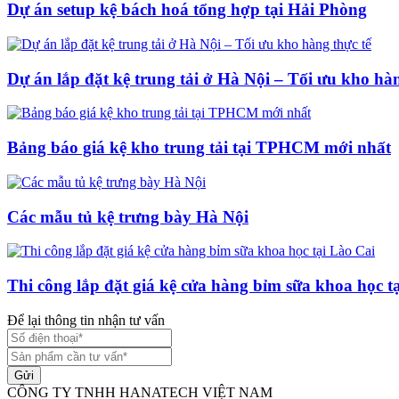
Dự án setup kệ bách hoá tổng hợp tại Hải Phòng
Dự án lắp đặt kệ trung tải ở Hà Nội – Tối ưu kho hàn
Bảng báo giá kệ kho trung tải tại TPHCM mới nhất
Các mẫu tủ kệ trưng bày Hà Nội
Thi công lắp đặt giá kệ cửa hàng bỉm sữa khoa học t
Để lại thông tin nhận tư vấn
Gửi
CÔNG TY TNHH HANATECH VIỆT NAM