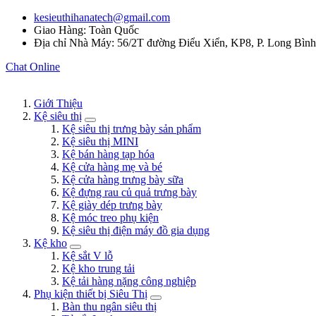
kesieuthihanatech@gmail.com
Giao Hàng: Toàn Quốc
Địa chỉ Nhà Máy: 56/2T đường Điểu Xiển, KP8, P. Long Bìn
Chat Online
Giới Thiệu
Kệ siêu thị
Kệ siêu thị trưng bày sản phẩm
Kệ siêu thị MINI
Kệ bán hàng tạp hóa
Kệ cửa hàng mẹ và bé
Kệ cửa hàng trưng bày sữa
Kệ đựng rau củ quả trưng bày
Kệ giày dép trưng bày
Kệ móc treo phụ kiện
Kệ siêu thị điện máy đồ gia dụng
Kệ kho
Kệ sắt V lỗ
Kệ kho trung tải
Kệ tải hàng nặng công nghiệp
Phụ kiện thiết bị Siêu Thị
Bàn thu ngân siêu thị