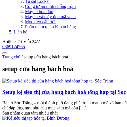
Tủ sắt Locker
Công từ an ninh chống trộm
Máy in hóa đơn
Máy in và máy đọc mã vạch
Móc treo cài lưới
Phần mềm quản lý bán hàng
Liên hệ
Hotline Tư Vấn 24/7
0369124565
Trang chủ
/
setup cửa hàng bách hoá
setup cửa hàng bách hoá
Setup kệ siêu thị cửa hàng bách hoá tổng hợp tại Só
Bạn ở Sóc Trăng – một thành phố đang phát triển mạnh mẽ và bạn cũ
chỉ đáp ứng mọi nhu cầu mua sắm mà còn […]
Sản phẩm quan tâm nhiều nhất