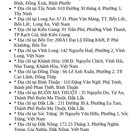
Bình, Đồng Xoài, Bình Phước
* Địa chỉ tại Tây Ninh: 610 Đường 30 tháng 4, Phường 3,
Tây Ninh
* Địa chỉ tại Long An: 67 Đ. Phan Văn Mảng, TT. Bến Lức,
Bến Lức, Long An, Việt Nam
* Địa chỉ tại Kiên Giang: 91 Trần Phú, Phường Vĩnh Thanh,
TP Rạch Giá, tỉnh Kiên Giang
* Địa chỉ tại Bến Tre: 200A1 Đại Lộ Đồng Khởi, P. Phú
Khương, Bến Tre
* Địa chỉ tại Vĩnh Long: 142 Nguyễn Huệ, Phường 2, Vĩnh
Long, Việt Nam
* Địa chỉ tại Khánh Hòa: 108 Đ. Nguyễn Chích, Vĩnh Hải,
Nha Trang, Khánh Hòa, Việt Nam
* Địa chỉ tại Đồng Tháp : 66 Lê Anh Xuân, Phường 2, TP.
Cao Lãnh, Đồng Tháp
* Địa chỉ tại Bình Thuận : 110 Đặng Văn Ngữ, Phú Trinh,
thành phố Phan Thiết, Bình Thuận
* Địa chỉ tại BUÔN MA THUỘT : 35 Nguyễn Du, Tự An,
Thành Phố Buôn Ma Thuột, Đắk Lắk
* Địa chỉ tại Đắk Lắk : 231 Đường 30.4, Phường Ea Tam,
Thành Phố Buôn Ma Thuột, Đắk Lắk
* Địa chỉ tại Sóc Trăng: 36 Nguyễn Văn Hữu, Phường 1, Sóc
Trăng, Việt Nam
* Địa chỉ tại Đắk Nông: 172 23 Tháng 3, Phường Nghĩa
Trung, Gia Nghĩa, Đăk Nông, Việt Nam