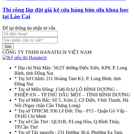
Thi công lắp đặt giá kệ cửa hàng bỉm sữa khoa học
tại Lào Cai
Để lại thông tin nhận tư vấn
Gửi
CÔNG TY TNHH HANATECH VIỆT NAM
* Địa chỉ Nhà Máy: 56/2T đường Điểu Xiển, KP8, P. Long
Bình, tỉnh Đồng Nai
* Trụ Sở Chính: 211 Hoàng Tam Kỳ, P. Long Bình, tỉnh
Đồng Nai
* Trụ sở Miền Đông: 1546 ĐẠI LỘ BÌNH DƯƠNG –
P.HIỆP AN – TP.THỦ DẦU MỘT – TỈNH BÌNH DƯƠNG
* Trụ sở Miền Bắc: Số 5, Xóm 2, Cổ Điển, Vĩnh Thanh, Hà
Nôi (Ngay chân Cầu Thăng Long)
* Trụ sở TPHCM: 936 Lê Đức Thọ - P15 - Quận Gò Vấp -
TP.Hồ Chí Minh
* Trụ sở Cần Thơ : QL91B, P.Long Hòa, Q.Bình Thủy,
TP.Cần Thơ
* Trụ sở Tây nguyên : 231 Đường 30.4, Phường Ea Tam,