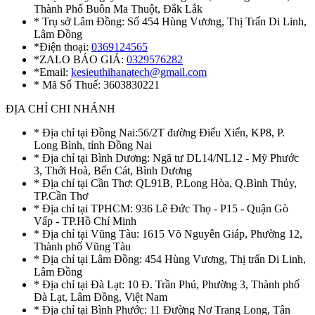
Thành Phố Buôn Ma Thuột, Đắk Lắk
* Trụ sở Lâm Đồng: Số 454 Hùng Vương, Thị Trấn Di Linh,
Lâm Đồng
*Điện thoại:
0369124565
*ZALO BÁO GIÁ:
0329576282
*Email:
kesieuthihanatech@gmail.com
* Mã Số Thuế: 3603830221
ĐỊA CHỈ CHI NHÁNH
* Địa chỉ tại Đồng Nai:56/2T đường Điểu Xiển, KP8, P.
Long Bình, tỉnh Đồng Nai
* Địa chỉ tại Bình Dương: Ngã tư DL14/NL12 - Mỹ Phước
3, Thới Hoà, Bến Cát, Bình Dương
* Địa chỉ tại Cần Thơ: QL91B, P.Long Hòa, Q.Bình Thủy,
TP.Cần Thơ
* Địa chỉ tại TPHCM: 936 Lê Đức Thọ - P15 - Quận Gò
Vấp - TP.Hồ Chí Minh
* Địa chỉ tại Vũng Tàu: 1615 Võ Nguyên Giáp, Phường 12,
Thành phố Vũng Tàu
* Địa chỉ tại Lâm Đồng: 454 Hùng Vương, Thị trấn Di Linh,
Lâm Đồng
* Địa chỉ tại Đà Lạt: 10 Đ. Trần Phú, Phường 3, Thành phố
Đà Lạt, Lâm Đồng, Việt Nam
* Địa chỉ tại Bình Phước: 11 Đường Nơ Trang Long, Tân