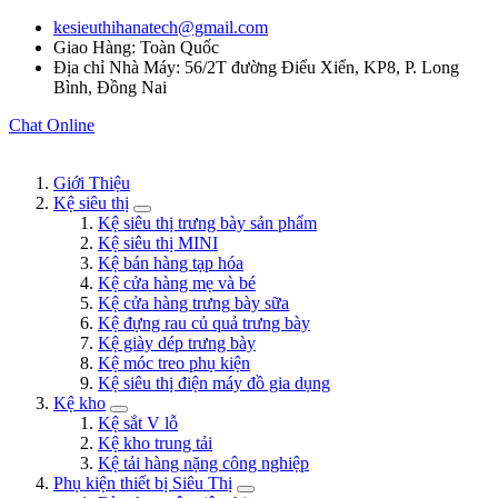
kesieuthihanatech@gmail.com
Giao Hàng: Toàn Quốc
Địa chỉ Nhà Máy: 56/2T đường Điểu Xiển, KP8, P. Long
Bình, Đồng Nai
Chat Online
Giới Thiệu
Kệ siêu thị
Kệ siêu thị trưng bày sản phẩm
Kệ siêu thị MINI
Kệ bán hàng tạp hóa
Kệ cửa hàng mẹ và bé
Kệ cửa hàng trưng bày sữa
Kệ đựng rau củ quả trưng bày
Kệ giày dép trưng bày
Kệ móc treo phụ kiện
Kệ siêu thị điện máy đồ gia dụng
Kệ kho
Kệ sắt V lỗ
Kệ kho trung tải
Kệ tải hàng nặng công nghiệp
Phụ kiện thiết bị Siêu Thị