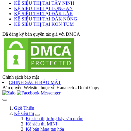
KỆ SIÊU THỊ TẠI TÂY NINH
KỆ SIÊU THỊ TẠI LONG AN
KỆ SIÊU THỊ TẠI ĐẮK LẮK
KỆ SIÊU THỊ TẠI ĐẮK NÔNG
KỆ SIÊU THỊ TẠI KON TUM
Đã đăng ký bản quyền tác giả với DMCA
Chính sách bảo mật
CHÍNH SÁCH BẢO MẬT
Bản quyền Website thuộc về Hanatech - Do'nt Copy
Giới Thiệu
Kệ siêu thị
Kệ siêu thị trưng bày sản phẩm
Kệ siêu thị MINI
Kệ bán hàng tạp hóa