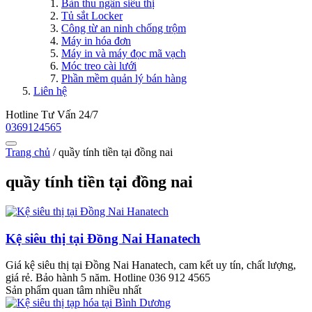
Bàn thu ngân siêu thị
Tủ sắt Locker
Công từ an ninh chống trộm
Máy in hóa đơn
Máy in và máy đọc mã vạch
Móc treo cài lưới
Phần mềm quản lý bán hàng
Liên hệ
Hotline Tư Vấn 24/7
0369124565
Trang chủ
/
quầy tính tiền tại đồng nai
quầy tính tiền tại đồng nai
Kệ siêu thị tại Đồng Nai Hanatech
Giá kệ siêu thị tại Đồng Nai Hanatech, cam kết uy tín, chất lượng,
giá rẻ. Bảo hành 5 năm. Hotline 036 912 4565
Sản phẩm quan tâm nhiều nhất