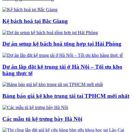
Kệ bách hoá tại Bắc Giang
Dự án setup kệ bách hoá tổng hợp tại Hải Phòng
Dự án lắp đặt kệ trung tải ở Hà Nội – Tối ưu kho
hàng thực tế
Bảng báo giá kệ kho trung tải tại TPHCM mới nhất
Các mẫu tủ kệ trưng bày Hà Nội