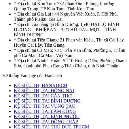
* Địa chỉ tại Kon Tum: 732 Phan Đình Phùng, Phường
Quang Trung, TP Kon Tum, Tỉnh Kon Tum
* Địa chỉ tại Gia Lai : 44 Nguyễn Viết Xuân, P. Hội Phú,
Thành phố Pleiku, Gia Lai
* Địa chỉ cửa hàng tại Bình Dương: 1546 ĐẠI LỘ BÌNH
DƯƠNG – P.HIỆP AN – TP.THỦ DẦU MỘT – TỈNH
BÌNH DƯƠNG
* Địa chỉ tại Tiền Giang: 21 Phan văn Kiêu , Thị xã Cai Lậy,
Huyện Cai Lậy, Tiền Giang
* Địa chỉ tại Cà Mau: 73-5 Trần Văn Bình, Phường 5, Thành
phố Cà Mau, Cà Mau, Việt Nam
* Địa chỉ tại Ninh THuận: Số 10 Hoàng Diệu, Phường Thanh
Sơn, thành phố Phan Rang-Tháp Chàm, tỉnh Ninh Thuận
Hệ thống Fanpage của Hanatech
KỆ SIÊU THỊ HANATECH
KỆ SIÊU THỊ TẠI ĐỒNG NAI
KỆ SIÊU THỊ TẠI CẦN THƠ
KỆ SIÊU THỊ TẠI BÌNH DƯƠNG
KỆ SIÊU THỊ TẠI VŨNG TÀU
KỆ SIÊU THỊ TẠI LÂM ĐỒNG
KỆ SIÊU THỊ TẠI BÌNH PHƯỚC
KỆ SIÊU THỊ TẠI ĐỒNG THÁP
KỆ SIÊU THỊ TẠI THỦ ĐỨC TPHCM