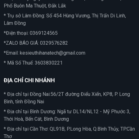
Phố Buôn Ma Thuột, Đắk Lắk
* Trụ sở Lâm Đồng: Số 454 Hùng Vương, Thị Trấn Di Linh,
Lâm Đồng
*Điện thoại:
0369124565
*ZALO BÁO GIÁ:
0329576282
*Email:
kesieuthihanatech@gmail.com
* Mã Số Thuế: 3603830221
ĐỊA CHỈ CHI NHÁNH
* Địa chỉ tại Đồng Nai:56/2T đường Điểu Xiển, KP8, P. Long
Bình, tỉnh Đồng Nai
* Địa chỉ tại Bình Dương: Ngã tư DL14/NL12 - Mỹ Phước 3,
Thới Hoà, Bến Cát, Bình Dương
* Địa chỉ tại Cần Thơ: QL91B, P.Long Hòa, Q.Bình Thủy, TP.Cần
Thơ