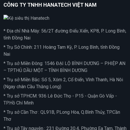
CÔNG TY TNHH HANATECH VIỆT NAM
* Địa chỉ Nhà Máy: 56/2T đường Điểu Xiển, KP8, P. Long Bình,
tỉnh Đồng Nai
* Trụ Sở Chính: 211 Hoàng Tam Kỳ, P. Long Bình, tỉnh Đồng
Nai
* Trụ sở Miền Đông: 1546 ĐẠI LỘ BÌNH DƯƠNG – P.HIỆP AN
– TP.THỦ DẦU MỘT – TỈNH BÌNH DƯƠNG
* Trụ sở Miền Bắc: Số 5, Xóm 2, Cổ Điển, Vĩnh Thanh, Hà Nôi
(Ngay chân Cầu Thăng Long)
* Trụ sở TPHCM: 936 Lê Đức Thọ - P15 - Quận Gò Vấp -
TP.Hồ Chí Minh
* Trụ sở Cần Thơ : QL91B, P.Long Hòa, Q.Bình Thủy, TP.Cần
Thơ
* Trụ sở Tây nguyên : 231 Đường 30.4, Phường Ea Tam, Thành