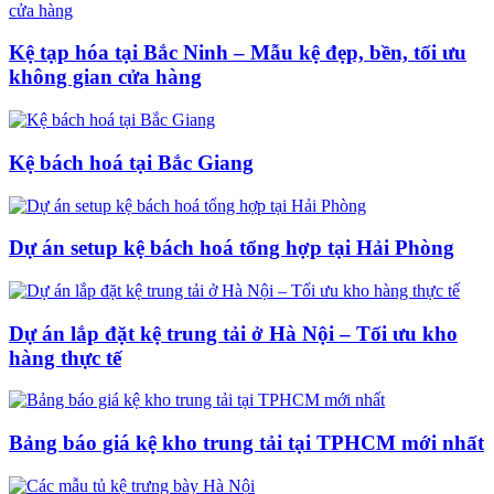
Kệ tạp hóa tại Bắc Ninh – Mẫu kệ đẹp, bền, tối ưu
không gian cửa hàng
Kệ bách hoá tại Bắc Giang
Dự án setup kệ bách hoá tổng hợp tại Hải Phòng
Dự án lắp đặt kệ trung tải ở Hà Nội – Tối ưu kho
hàng thực tế
Bảng báo giá kệ kho trung tải tại TPHCM mới nhất