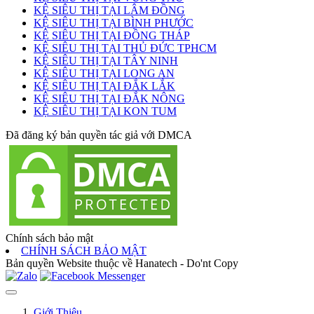
KỆ SIÊU THỊ TẠI LÂM ĐỒNG
KỆ SIÊU THỊ TẠI BÌNH PHƯỚC
KỆ SIÊU THỊ TẠI ĐỒNG THÁP
KỆ SIÊU THỊ TẠI THỦ ĐỨC TPHCM
KỆ SIÊU THỊ TẠI TÂY NINH
KỆ SIÊU THỊ TẠI LONG AN
KỆ SIÊU THỊ TẠI ĐẮK LẮK
KỆ SIÊU THỊ TẠI ĐẮK NÔNG
KỆ SIÊU THỊ TẠI KON TUM
Đã đăng ký bản quyền tác giả với DMCA
Chính sách bảo mật
CHÍNH SÁCH BẢO MẬT
Bản quyền Website thuộc về Hanatech - Do'nt Copy
Giới Thiệu