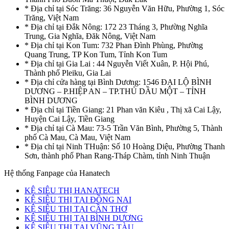
* Địa chỉ tại Sóc Trăng: 36 Nguyễn Văn Hữu, Phường 1, Sóc
Trăng, Việt Nam
* Địa chỉ tại Đắk Nông: 172 23 Tháng 3, Phường Nghĩa
Trung, Gia Nghĩa, Đăk Nông, Việt Nam
* Địa chỉ tại Kon Tum: 732 Phan Đình Phùng, Phường
Quang Trung, TP Kon Tum, Tỉnh Kon Tum
* Địa chỉ tại Gia Lai : 44 Nguyễn Viết Xuân, P. Hội Phú,
Thành phố Pleiku, Gia Lai
* Địa chỉ cửa hàng tại Bình Dương: 1546 ĐẠI LỘ BÌNH
DƯƠNG – P.HIỆP AN – TP.THỦ DẦU MỘT – TỈNH
BÌNH DƯƠNG
* Địa chỉ tại Tiền Giang: 21 Phan văn Kiêu , Thị xã Cai Lậy,
Huyện Cai Lậy, Tiền Giang
* Địa chỉ tại Cà Mau: 73-5 Trần Văn Bình, Phường 5, Thành
phố Cà Mau, Cà Mau, Việt Nam
* Địa chỉ tại Ninh THuận: Số 10 Hoàng Diệu, Phường Thanh
Sơn, thành phố Phan Rang-Tháp Chàm, tỉnh Ninh Thuận
Hệ thống Fanpage của Hanatech
KỆ SIÊU THỊ HANATECH
KỆ SIÊU THỊ TẠI ĐỒNG NAI
KỆ SIÊU THỊ TẠI CẦN THƠ
KỆ SIÊU THỊ TẠI BÌNH DƯƠNG
KỆ SIÊU THỊ TẠI VŨNG TÀU