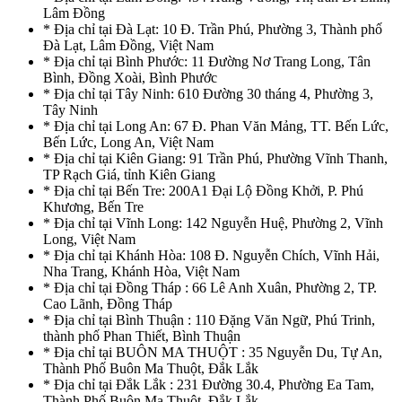
Lâm Đồng
* Địa chỉ tại Đà Lạt: 10 Đ. Trần Phú, Phường 3, Thành phố
Đà Lạt, Lâm Đồng, Việt Nam
* Địa chỉ tại Bình Phước: 11 Đường Nơ Trang Long, Tân
Bình, Đồng Xoài, Bình Phước
* Địa chỉ tại Tây Ninh: 610 Đường 30 tháng 4, Phường 3,
Tây Ninh
* Địa chỉ tại Long An: 67 Đ. Phan Văn Mảng, TT. Bến Lức,
Bến Lức, Long An, Việt Nam
* Địa chỉ tại Kiên Giang: 91 Trần Phú, Phường Vĩnh Thanh,
TP Rạch Giá, tỉnh Kiên Giang
* Địa chỉ tại Bến Tre: 200A1 Đại Lộ Đồng Khởi, P. Phú
Khương, Bến Tre
* Địa chỉ tại Vĩnh Long: 142 Nguyễn Huệ, Phường 2, Vĩnh
Long, Việt Nam
* Địa chỉ tại Khánh Hòa: 108 Đ. Nguyễn Chích, Vĩnh Hải,
Nha Trang, Khánh Hòa, Việt Nam
* Địa chỉ tại Đồng Tháp : 66 Lê Anh Xuân, Phường 2, TP.
Cao Lãnh, Đồng Tháp
* Địa chỉ tại Bình Thuận : 110 Đặng Văn Ngữ, Phú Trinh,
thành phố Phan Thiết, Bình Thuận
* Địa chỉ tại BUÔN MA THUỘT : 35 Nguyễn Du, Tự An,
Thành Phố Buôn Ma Thuột, Đắk Lắk
* Địa chỉ tại Đắk Lắk : 231 Đường 30.4, Phường Ea Tam,
Thành Phố Buôn Ma Thuột, Đắk Lắk