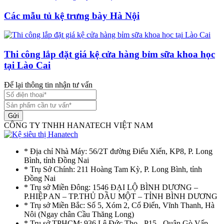
Các mẫu tủ kệ trưng bày Hà Nội
Thi công lắp đặt giá kệ cửa hàng bỉm sữa khoa học
tại Lào Cai
Để lại thông tin nhận tư vấn
Gửi
CÔNG TY TNHH HANATECH VIỆT NAM
* Địa chỉ Nhà Máy: 56/2T đường Điểu Xiển, KP8, P. Long
Bình, tỉnh Đồng Nai
* Trụ Sở Chính: 211 Hoàng Tam Kỳ, P. Long Bình, tỉnh
Đồng Nai
* Trụ sở Miền Đông: 1546 ĐẠI LỘ BÌNH DƯƠNG –
P.HIỆP AN – TP.THỦ DẦU MỘT – TỈNH BÌNH DƯƠNG
* Trụ sở Miền Bắc: Số 5, Xóm 2, Cổ Điển, Vĩnh Thanh, Hà
Nôi (Ngay chân Cầu Thăng Long)
* Trụ sở TPHCM: 936 Lê Đức Thọ - P15 - Quận Gò Vấp -