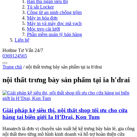
Bàn thu ngân siêu thị
Tủ sắt Locker
Công từ an ninh chống trộm
Máy in hóa đơn
Máy in và máy đọc mã vạch
Móc treo cài lưới
Phần mềm quản lý bán hàng
Liên hệ
Hotline Tư Vấn 24/7
0369124565
Trang chủ
/
nội thất trưng bày sản phẩm tại ia h'drai
nội thất trưng bày sản phẩm tại ia h'drai
Giải pháp kệ siêu thị, nội thất shop tối ưu cho cửa
hàng tại biên giới Ia H’Drai, Kon Tum
Hanatech là đơn vị chuyên sản xuất hệ kệ trưng bày bán lẻ, gia công
nội thất theo từng mô hình kinh doanh và hỗ trợ hoàn thiện cửa