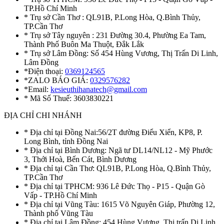
TP.Hồ Chí Minh
* Trụ sở Cần Thơ : QL91B, P.Long Hòa, Q.Bình Thủy,
TP.Cần Thơ
* Trụ sở Tây nguyên : 231 Đường 30.4, Phường Ea Tam,
Thành Phố Buôn Ma Thuột, Đắk Lắk
* Trụ sở Lâm Đồng: Số 454 Hùng Vương, Thị Trấn Di Linh,
Lâm Đồng
*Điện thoại:
0369124565
*ZALO BÁO GIÁ:
0329576282
*Email:
kesieuthihanatech@gmail.com
* Mã Số Thuế: 3603830221
ĐỊA CHỈ CHI NHÁNH
* Địa chỉ tại Đồng Nai:56/2T đường Điểu Xiển, KP8, P.
Long Bình, tỉnh Đồng Nai
* Địa chỉ tại Bình Dương: Ngã tư DL14/NL12 - Mỹ Phước
3, Thới Hoà, Bến Cát, Bình Dương
* Địa chỉ tại Cần Thơ: QL91B, P.Long Hòa, Q.Bình Thủy,
TP.Cần Thơ
* Địa chỉ tại TPHCM: 936 Lê Đức Thọ - P15 - Quận Gò
Vấp - TP.Hồ Chí Minh
* Địa chỉ tại Vũng Tàu: 1615 Võ Nguyên Giáp, Phường 12,
Thành phố Vũng Tàu
* Địa chỉ tại Lâm Đồng: 454 Hùng Vương, Thị trấn Di Linh,