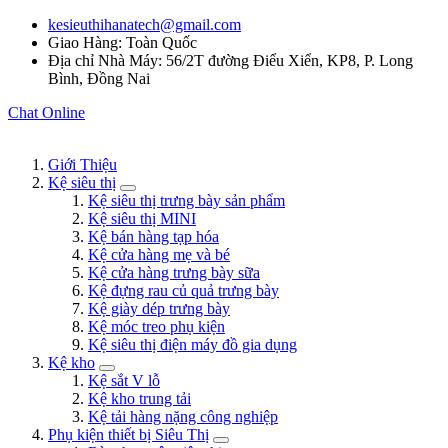
kesieuthihanatech@gmail.com
Giao Hàng: Toàn Quốc
Địa chỉ Nhà Máy: 56/2T đường Điểu Xiển, KP8, P. Long
Bình, Đồng Nai
Chat Online
Giới Thiệu
Kệ siêu thị
Kệ siêu thị trưng bày sản phẩm
Kệ siêu thị MINI
Kệ bán hàng tạp hóa
Kệ cửa hàng mẹ và bé
Kệ cửa hàng trưng bày sữa
Kệ đựng rau củ quả trưng bày
Kệ giày dép trưng bày
Kệ móc treo phụ kiện
Kệ siêu thị điện máy đồ gia dụng
Kệ kho
Kệ sắt V lỗ
Kệ kho trung tải
Kệ tải hàng nặng công nghiệp
Phụ kiện thiết bị Siêu Thị