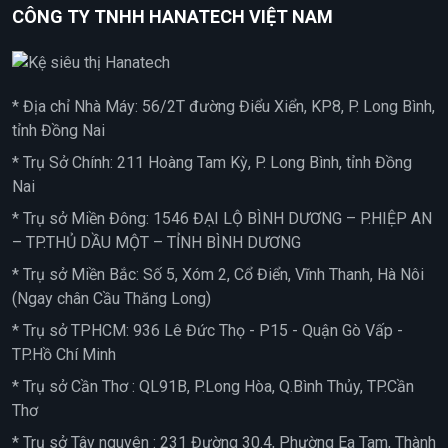
CÔNG TY TNHH HANATECH VIỆT NAM
* Địa chỉ Nhà Máy: 56/2T đường Điểu Xiển, KP8, P. Long Bình,
tỉnh Đồng Nai
* Trụ Sở Chính: 211 Hoàng Tam Kỳ, P. Long Bình, tỉnh Đồng
Nai
* Trụ sở Miền Đông: 1546 ĐẠI LỘ BÌNH DƯƠNG – P.HIỆP AN
– TP.THỦ DẦU MỘT – TỈNH BÌNH DƯƠNG
* Trụ sở Miền Bắc: Số 5, Xóm 2, Cổ Điển, Vĩnh Thanh, Hà Nôi
(Ngay chân Cầu Thăng Long)
* Trụ sở TPHCM: 936 Lê Đức Thọ - P15 - Quận Gò Vấp -
TP.Hồ Chí Minh
* Trụ sở Cần Thơ : QL91B, P.Long Hòa, Q.Bình Thủy, TP.Cần
Thơ
* Trụ sở Tây nguyên : 231 Đường 30.4, Phường Ea Tam, Thành