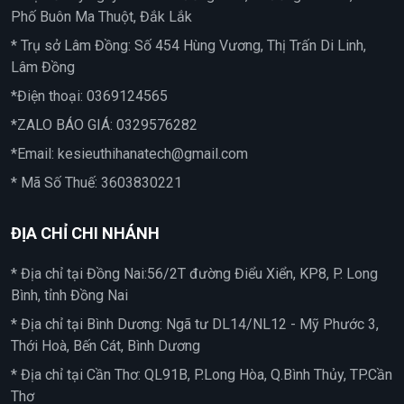
Phố Buôn Ma Thuột, Đắk Lắk
* Trụ sở Lâm Đồng: Số 454 Hùng Vương, Thị Trấn Di Linh,
Lâm Đồng
*Điện thoại:
0369124565
*ZALO BÁO GIÁ:
0329576282
*Email:
kesieuthihanatech@gmail.com
* Mã Số Thuế: 3603830221
ĐỊA CHỈ CHI NHÁNH
* Địa chỉ tại Đồng Nai:56/2T đường Điểu Xiển, KP8, P. Long
Bình, tỉnh Đồng Nai
* Địa chỉ tại Bình Dương: Ngã tư DL14/NL12 - Mỹ Phước 3,
Thới Hoà, Bến Cát, Bình Dương
* Địa chỉ tại Cần Thơ: QL91B, P.Long Hòa, Q.Bình Thủy, TP.Cần
Thơ