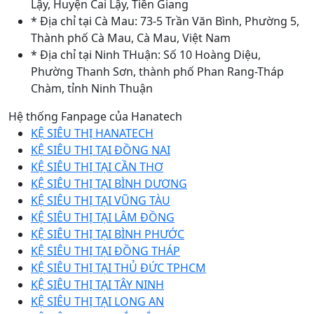
Lậy, Huyện Cai Lậy, Tiền Giang
* Địa chỉ tại Cà Mau: 73-5 Trần Văn Bình, Phường 5,
Thành phố Cà Mau, Cà Mau, Việt Nam
* Địa chỉ tại Ninh THuận: Số 10 Hoàng Diệu,
Phường Thanh Sơn, thành phố Phan Rang-Tháp
Chàm, tỉnh Ninh Thuận
Hệ thống Fanpage của Hanatech
KỆ SIÊU THỊ HANATECH
KỆ SIÊU THỊ TẠI ĐỒNG NAI
KỆ SIÊU THỊ TẠI CẦN THƠ
KỆ SIÊU THỊ TẠI BÌNH DƯƠNG
KỆ SIÊU THỊ TẠI VŨNG TÀU
KỆ SIÊU THỊ TẠI LÂM ĐỒNG
KỆ SIÊU THỊ TẠI BÌNH PHƯỚC
KỆ SIÊU THỊ TẠI ĐỒNG THÁP
KỆ SIÊU THỊ TẠI THỦ ĐỨC TPHCM
KỆ SIÊU THỊ TẠI TÂY NINH
KỆ SIÊU THỊ TẠI LONG AN