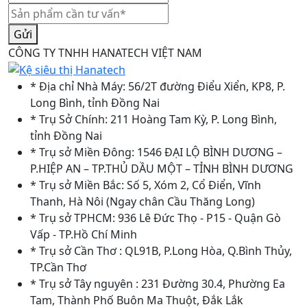
Gửi
CÔNG TY TNHH HANATECH VIỆT NAM
* Địa chỉ Nhà Máy: 56/2T đường Điểu Xiển, KP8, P.
Long Bình, tỉnh Đồng Nai
* Trụ Sở Chính: 211 Hoàng Tam Kỳ, P. Long Bình,
tỉnh Đồng Nai
* Trụ sở Miền Đông: 1546 ĐẠI LỘ BÌNH DƯƠNG –
P.HIỆP AN – TP.THỦ DẦU MỘT – TỈNH BÌNH DƯƠNG
* Trụ sở Miền Bắc: Số 5, Xóm 2, Cổ Điển, Vĩnh
Thanh, Hà Nôi (Ngay chân Cầu Thăng Long)
* Trụ sở TPHCM: 936 Lê Đức Thọ - P15 - Quận Gò
Vấp - TP.Hồ Chí Minh
* Trụ sở Cần Thơ : QL91B, P.Long Hòa, Q.Bình Thủy,
TP.Cần Thơ
* Trụ sở Tây nguyên : 231 Đường 30.4, Phường Ea
Tam, Thành Phố Buôn Ma Thuột, Đắk Lắk