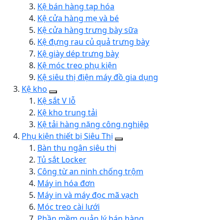
Kệ bán hàng tạp hóa
Kệ cửa hàng mẹ và bé
Kệ cửa hàng trưng bày sữa
Kệ đựng rau củ quả trưng bày
Kệ giày dép trưng bày
Kệ móc treo phụ kiện
Kệ siêu thị điện máy đồ gia dụng
Kệ kho
Kệ sắt V lỗ
Kệ kho trung tải
Kệ tải hàng nặng công nghiệp
Phụ kiện thiết bị Siêu Thị
Bàn thu ngân siêu thị
Tủ sắt Locker
Công từ an ninh chống trộm
Máy in hóa đơn
Máy in và máy đọc mã vạch
Móc treo cài lưới
Phần mềm quản lý bán hàng