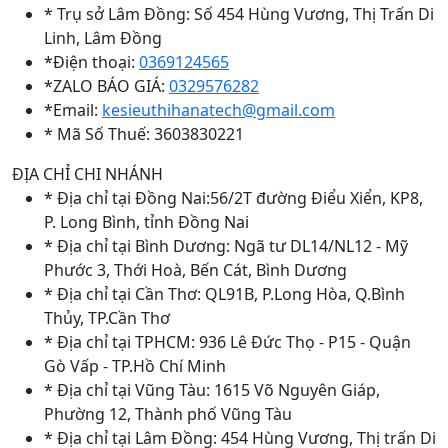
* Trụ sở Lâm Đồng: Số 454 Hùng Vương, Thị Trấn Di
Linh, Lâm Đồng
*Điện thoại:
0369124565
*ZALO BÁO GIÁ:
0329576282
*Email:
kesieuthihanatech@gmail.com
* Mã Số Thuế: 3603830221
ĐỊA CHỈ CHI NHÁNH
* Địa chỉ tại Đồng Nai:56/2T đường Điểu Xiển, KP8,
P. Long Bình, tỉnh Đồng Nai
* Địa chỉ tại Bình Dương: Ngã tư DL14/NL12 - Mỹ
Phước 3, Thới Hoà, Bến Cát, Bình Dương
* Địa chỉ tại Cần Thơ: QL91B, P.Long Hòa, Q.Bình
Thủy, TP.Cần Thơ
* Địa chỉ tại TPHCM: 936 Lê Đức Thọ - P15 - Quận
Gò Vấp - TP.Hồ Chí Minh
* Địa chỉ tại Vũng Tàu: 1615 Võ Nguyên Giáp,
Phường 12, Thành phố Vũng Tàu
* Địa chỉ tại Lâm Đồng: 454 Hùng Vương, Thị trấn Di