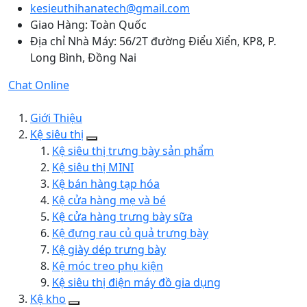
kesieuthihanatech@gmail.com
Giao Hàng: Toàn Quốc
Địa chỉ Nhà Máy: 56/2T đường Điểu Xiển, KP8, P.
Long Bình, Đồng Nai
Chat Online
Giới Thiệu
Kệ siêu thị
Kệ siêu thị trưng bày sản phẩm
Kệ siêu thị MINI
Kệ bán hàng tạp hóa
Kệ cửa hàng mẹ và bé
Kệ cửa hàng trưng bày sữa
Kệ đựng rau củ quả trưng bày
Kệ giày dép trưng bày
Kệ móc treo phụ kiện
Kệ siêu thị điện máy đồ gia dụng
Kệ kho