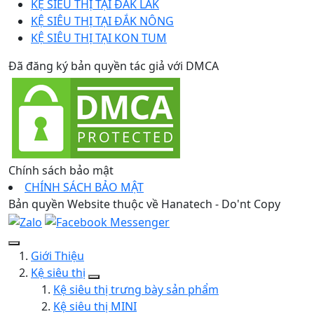
KỆ SIÊU THỊ TẠI ĐẮK LẮK
KỆ SIÊU THỊ TẠI ĐẮK NÔNG
KỆ SIÊU THỊ TẠI KON TUM
Đã đăng ký bản quyền tác giả với DMCA
Chính sách bảo mật
CHÍNH SÁCH BẢO MẬT
Bản quyền Website thuộc về Hanatech - Do'nt Copy
Giới Thiệu
Kệ siêu thị
Kệ siêu thị trưng bày sản phẩm
Kệ siêu thị MINI