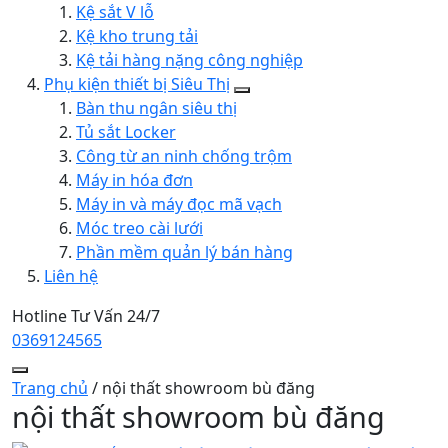
Kệ sắt V lỗ
Kệ kho trung tải
Kệ tải hàng nặng công nghiệp
Phụ kiện thiết bị Siêu Thị
Bàn thu ngân siêu thị
Tủ sắt Locker
Công từ an ninh chống trộm
Máy in hóa đơn
Máy in và máy đọc mã vạch
Móc treo cài lưới
Phần mềm quản lý bán hàng
Liên hệ
Hotline Tư Vấn 24/7
0369124565
Trang chủ
/
nội thất showroom bù đăng
nội thất showroom bù đăng