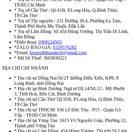
TP.Hồ Chí Minh
* Trụ sở Cần Thơ : QL91B, P.Long Hòa, Q.Bình Thủy,
TP.Cần Thơ
* Trụ sở Tây nguyên : 231 Đường 30.4, Phường Ea Tam,
Thành Phố Buôn Ma Thuột, Đắk Lắk
* Trụ sở Lâm Đồng: Số 454 Hùng Vương, Thị Trấn Di Linh,
Lâm Đồng
*Điện thoại:
0369124565
*ZALO BÁO GIÁ:
0329576282
*Email:
kesieuthihanatech@gmail.com
* Mã Số Thuế: 3603830221
ĐỊA CHỈ CHI NHÁNH
* Địa chỉ tại Đồng Nai:56/2T đường Điểu Xiển, KP8, P.
Long Bình, tỉnh Đồng Nai
* Địa chỉ tại Bình Dương: Ngã tư DL14/NL12 - Mỹ Phước
3, Thới Hoà, Bến Cát, Bình Dương
* Địa chỉ tại Cần Thơ: QL91B, P.Long Hòa, Q.Bình Thủy,
TP.Cần Thơ
* Địa chỉ tại TPHCM: 936 Lê Đức Thọ - P15 - Quận Gò
Vấp - TP.Hồ Chí Minh
* Địa chỉ tại Vũng Tàu: 1615 Võ Nguyên Giáp, Phường 12,
Thành phố Vũng Tàu
* Địa chỉ tại Lâm Đồng: 454 Hùng Vương, Thị trấn Di Linh,