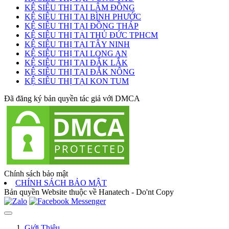
KỆ SIÊU THỊ TẠI LÂM ĐỒNG
KỆ SIÊU THỊ TẠI BÌNH PHƯỚC
KỆ SIÊU THỊ TẠI ĐỒNG THÁP
KỆ SIÊU THỊ TẠI THỦ ĐỨC TPHCM
KỆ SIÊU THỊ TẠI TÂY NINH
KỆ SIÊU THỊ TẠI LONG AN
KỆ SIÊU THỊ TẠI ĐẮK LẮK
KỆ SIÊU THỊ TẠI ĐẮK NÔNG
KỆ SIÊU THỊ TẠI KON TUM
Đã đăng ký bản quyền tác giả với DMCA
Chính sách bảo mật
CHÍNH SÁCH BẢO MẬT
Bản quyền Website thuộc về Hanatech - Do'nt Copy
Giới Thiệu