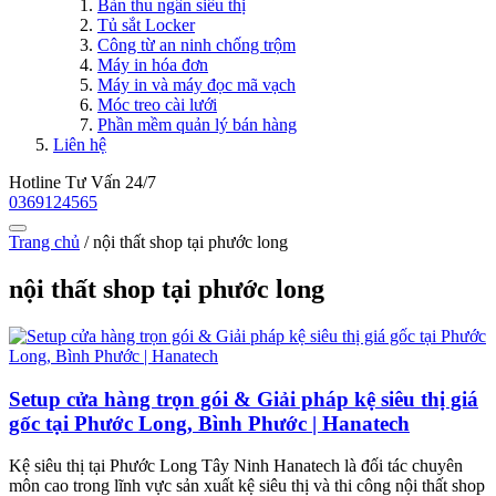
Bàn thu ngân siêu thị
Tủ sắt Locker
Công từ an ninh chống trộm
Máy in hóa đơn
Máy in và máy đọc mã vạch
Móc treo cài lưới
Phần mềm quản lý bán hàng
Liên hệ
Hotline Tư Vấn 24/7
0369124565
Trang chủ
/
nội thất shop tại phước long
nội thất shop tại phước long
Setup cửa hàng trọn gói & Giải pháp kệ siêu thị giá
gốc tại Phước Long, Bình Phước | Hanatech
Kệ siêu thị tại Phước Long Tây Ninh Hanatech là đối tác chuyên
môn cao trong lĩnh vực sản xuất kệ siêu thị và thi công nội thất shop