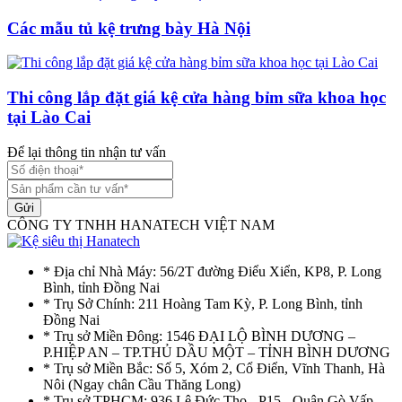
Các mẫu tủ kệ trưng bày Hà Nội
Thi công lắp đặt giá kệ cửa hàng bỉm sữa khoa học
tại Lào Cai
Để lại thông tin nhận tư vấn
Gửi
CÔNG TY TNHH HANATECH VIỆT NAM
* Địa chỉ Nhà Máy: 56/2T đường Điểu Xiển, KP8, P. Long
Bình, tỉnh Đồng Nai
* Trụ Sở Chính: 211 Hoàng Tam Kỳ, P. Long Bình, tỉnh
Đồng Nai
* Trụ sở Miền Đông: 1546 ĐẠI LỘ BÌNH DƯƠNG –
P.HIỆP AN – TP.THỦ DẦU MỘT – TỈNH BÌNH DƯƠNG
* Trụ sở Miền Bắc: Số 5, Xóm 2, Cổ Điển, Vĩnh Thanh, Hà
Nôi (Ngay chân Cầu Thăng Long)
* Trụ sở TPHCM: 936 Lê Đức Thọ - P15 - Quận Gò Vấp -