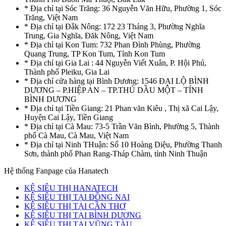
* Địa chỉ tại Sóc Trăng: 36 Nguyễn Văn Hữu, Phường 1, Sóc
Trăng, Việt Nam
* Địa chỉ tại Đắk Nông: 172 23 Tháng 3, Phường Nghĩa
Trung, Gia Nghĩa, Đăk Nông, Việt Nam
* Địa chỉ tại Kon Tum: 732 Phan Đình Phùng, Phường
Quang Trung, TP Kon Tum, Tỉnh Kon Tum
* Địa chỉ tại Gia Lai : 44 Nguyễn Viết Xuân, P. Hội Phú,
Thành phố Pleiku, Gia Lai
* Địa chỉ cửa hàng tại Bình Dương: 1546 ĐẠI LỘ BÌNH
DƯƠNG – P.HIỆP AN – TP.THỦ DẦU MỘT – TỈNH
BÌNH DƯƠNG
* Địa chỉ tại Tiền Giang: 21 Phan văn Kiêu , Thị xã Cai Lậy,
Huyện Cai Lậy, Tiền Giang
* Địa chỉ tại Cà Mau: 73-5 Trần Văn Bình, Phường 5, Thành
phố Cà Mau, Cà Mau, Việt Nam
* Địa chỉ tại Ninh THuận: Số 10 Hoàng Diệu, Phường Thanh
Sơn, thành phố Phan Rang-Tháp Chàm, tỉnh Ninh Thuận
Hệ thống Fanpage của Hanatech
KỆ SIÊU THỊ HANATECH
KỆ SIÊU THỊ TẠI ĐỒNG NAI
KỆ SIÊU THỊ TẠI CẦN THƠ
KỆ SIÊU THỊ TẠI BÌNH DƯƠNG
KỆ SIÊU THỊ TẠI VŨNG TÀU