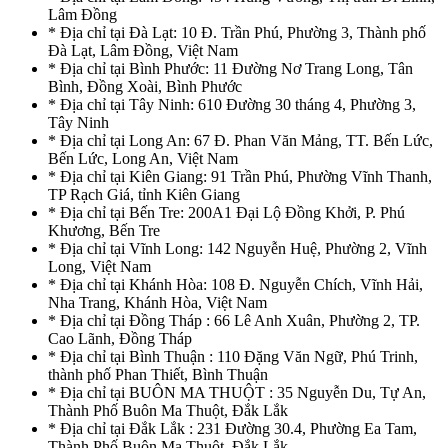
Lâm Đồng
* Địa chỉ tại Đà Lạt: 10 Đ. Trần Phú, Phường 3, Thành phố
Đà Lạt, Lâm Đồng, Việt Nam
* Địa chỉ tại Bình Phước: 11 Đường Nơ Trang Long, Tân
Bình, Đồng Xoài, Bình Phước
* Địa chỉ tại Tây Ninh: 610 Đường 30 tháng 4, Phường 3,
Tây Ninh
* Địa chỉ tại Long An: 67 Đ. Phan Văn Mảng, TT. Bến Lức,
Bến Lức, Long An, Việt Nam
* Địa chỉ tại Kiên Giang: 91 Trần Phú, Phường Vĩnh Thanh,
TP Rạch Giá, tỉnh Kiên Giang
* Địa chỉ tại Bến Tre: 200A1 Đại Lộ Đồng Khởi, P. Phú
Khương, Bến Tre
* Địa chỉ tại Vĩnh Long: 142 Nguyễn Huệ, Phường 2, Vĩnh
Long, Việt Nam
* Địa chỉ tại Khánh Hòa: 108 Đ. Nguyễn Chích, Vĩnh Hải,
Nha Trang, Khánh Hòa, Việt Nam
* Địa chỉ tại Đồng Tháp : 66 Lê Anh Xuân, Phường 2, TP.
Cao Lãnh, Đồng Tháp
* Địa chỉ tại Bình Thuận : 110 Đặng Văn Ngữ, Phú Trinh,
thành phố Phan Thiết, Bình Thuận
* Địa chỉ tại BUÔN MA THUỘT : 35 Nguyễn Du, Tự An,
Thành Phố Buôn Ma Thuột, Đắk Lắk
* Địa chỉ tại Đắk Lắk : 231 Đường 30.4, Phường Ea Tam,
Thành Phố Buôn Ma Thuột, Đắk Lắk