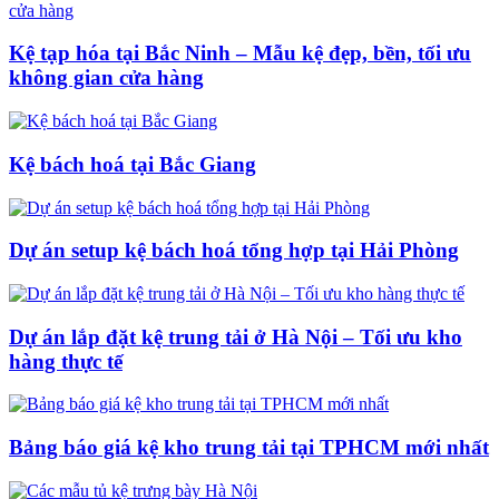
Kệ tạp hóa tại Bắc Ninh – Mẫu kệ đẹp, bền, tối ưu
không gian cửa hàng
Kệ bách hoá tại Bắc Giang
Dự án setup kệ bách hoá tổng hợp tại Hải Phòng
Dự án lắp đặt kệ trung tải ở Hà Nội – Tối ưu kho
hàng thực tế
Bảng báo giá kệ kho trung tải tại TPHCM mới nhất