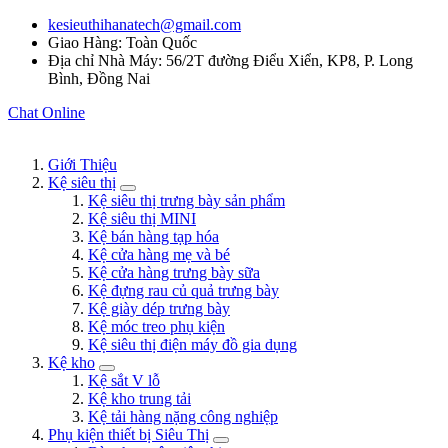
kesieuthihanatech@gmail.com
Giao Hàng: Toàn Quốc
Địa chỉ Nhà Máy: 56/2T đường Điểu Xiển, KP8, P. Long
Bình, Đồng Nai
Chat Online
Giới Thiệu
Kệ siêu thị
Kệ siêu thị trưng bày sản phẩm
Kệ siêu thị MINI
Kệ bán hàng tạp hóa
Kệ cửa hàng mẹ và bé
Kệ cửa hàng trưng bày sữa
Kệ đựng rau củ quả trưng bày
Kệ giày dép trưng bày
Kệ móc treo phụ kiện
Kệ siêu thị điện máy đồ gia dụng
Kệ kho
Kệ sắt V lỗ
Kệ kho trung tải
Kệ tải hàng nặng công nghiệp
Phụ kiện thiết bị Siêu Thị