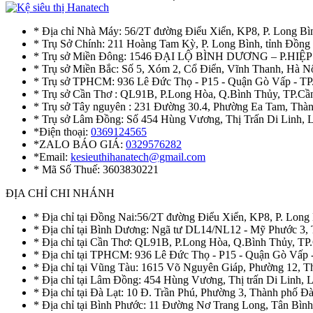
* Địa chỉ Nhà Máy: 56/2T đường Điểu Xiển, KP8, P. Long Bì
* Trụ Sở Chính: 211 Hoàng Tam Kỳ, P. Long Bình, tỉnh Đồng
* Trụ sở Miền Đông: 1546 ĐẠI LỘ BÌNH DƯƠNG – P.H
* Trụ sở Miền Bắc: Số 5, Xóm 2, Cổ Điển, Vĩnh Thanh, Hà 
* Trụ sở TPHCM: 936 Lê Đức Thọ - P15 - Quận Gò Vấp - TP
* Trụ sở Cần Thơ : QL91B, P.Long Hòa, Q.Bình Thủy, TP.Cầ
* Trụ sở Tây nguyên : 231 Đường 30.4, Phường Ea Tam, Th
* Trụ sở Lâm Đồng: Số 454 Hùng Vương, Thị Trấn Di Linh,
*Điện thoại:
0369124565
*ZALO BÁO GIÁ:
0329576282
*Email:
kesieuthihanatech@gmail.com
* Mã Số Thuế: 3603830221
ĐỊA CHỈ CHI NHÁNH
* Địa chỉ tại Đồng Nai:56/2T đường Điểu Xiển, KP8, P. Long
* Địa chỉ tại Bình Dương: Ngã tư DL14/NL12 - Mỹ Phước 3,
* Địa chỉ tại Cần Thơ: QL91B, P.Long Hòa, Q.Bình Thủy, TP
* Địa chỉ tại TPHCM: 936 Lê Đức Thọ - P15 - Quận Gò Vấp 
* Địa chỉ tại Vũng Tàu: 1615 Võ Nguyên Giáp, Phường 12, 
* Địa chỉ tại Lâm Đồng: 454 Hùng Vương, Thị trấn Di Linh,
* Địa chỉ tại Đà Lạt: 10 Đ. Trần Phú, Phường 3, Thành phố 
* Địa chỉ tại Bình Phước: 11 Đường Nơ Trang Long, Tân Bìn