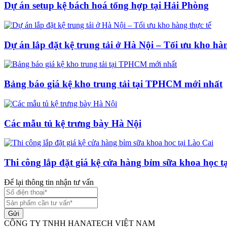
Dự án setup kệ bách hoá tổng hợp tại Hải Phòng
Dự án lắp đặt kệ trung tải ở Hà Nội – Tối ưu kho hàn
Bảng báo giá kệ kho trung tải tại TPHCM mới nhất
Các mẫu tủ kệ trưng bày Hà Nội
Thi công lắp đặt giá kệ cửa hàng bỉm sữa khoa học t
Để lại thông tin nhận tư vấn
Gửi
CÔNG TY TNHH HANATECH VIỆT NAM