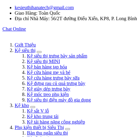
kesieuthihanatech@gmail.com
Giao Hàng: Toàn Quốc
Địa chỉ Nhà Máy: 56/2T đường Điểu Xiển, KP8, P. Long Bìn
Chat Online
Giới Thiệu
Kệ siêu thị
Kệ siêu thị trưng bày sản phẩm
Kệ siêu thị MINI
Kệ bán hàng tạp hóa
Kệ cửa hàng mẹ và bé
Kệ cửa hàng trưng bày sữa
Kệ đựng rau củ quả trưng bày
Kệ giày dép trưng bày
Kệ móc treo phụ kiện
Kệ siêu thị điện máy đồ gia dụng
Kệ kho
Kệ sắt V lỗ
Kệ kho trung tải
Kệ tải hàng nặng công nghiệp
Phụ kiện thiết bị Siêu Thị
Bàn thu ngân siêu thị