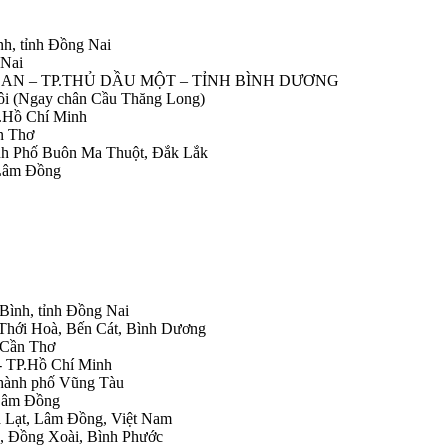
nh, tỉnh Đồng Nai
 Nai
IỆP AN – TP.THỦ DẦU MỘT – TỈNH BÌNH DƯƠNG
Nôi (Ngay chân Cầu Thăng Long)
.Hồ Chí Minh
n Thơ
ành Phố Buôn Ma Thuột, Đắk Lắk
 Lâm Đồng
 Bình, tỉnh Đồng Nai
 Thới Hoà, Bến Cát, Bình Dương
.Cần Thơ
- TP.Hồ Chí Minh
Thành phố Vũng Tàu
 Lâm Đồng
Đà Lạt, Lâm Đồng, Việt Nam
h, Đồng Xoài, Bình Phước