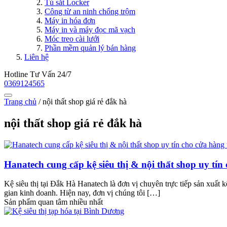
Tủ sắt Locker
Công từ an ninh chống trộm
Máy in hóa đơn
Máy in và máy đọc mã vạch
Móc treo cài lưới
Phần mềm quản lý bán hàng
Liên hệ
Hotline Tư Vấn 24/7
0369124565
Trang chủ
/
nội thất shop giá rẻ đắk hà
nội thất shop giá rẻ đắk hà
Hanatech cung cấp kệ siêu thị & nội thất shop uy tí
Kệ siêu thị tại Đắk Hà Hanatech là đơn vị chuyên trực tiếp sản xuất k
gian kinh doanh. Hiện nay, đơn vị chúng tôi […]
Sản phẩm quan tâm nhiều nhất