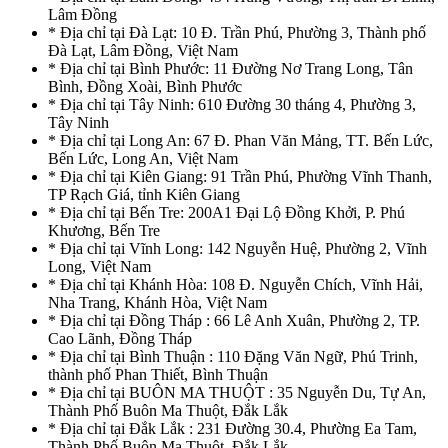
Lâm Đồng
* Địa chỉ tại Đà Lạt: 10 Đ. Trần Phú, Phường 3, Thành phố
Đà Lạt, Lâm Đồng, Việt Nam
* Địa chỉ tại Bình Phước: 11 Đường Nơ Trang Long, Tân
Bình, Đồng Xoài, Bình Phước
* Địa chỉ tại Tây Ninh: 610 Đường 30 tháng 4, Phường 3,
Tây Ninh
* Địa chỉ tại Long An: 67 Đ. Phan Văn Mảng, TT. Bến Lức,
Bến Lức, Long An, Việt Nam
* Địa chỉ tại Kiên Giang: 91 Trần Phú, Phường Vĩnh Thanh,
TP Rạch Giá, tỉnh Kiên Giang
* Địa chỉ tại Bến Tre: 200A1 Đại Lộ Đồng Khởi, P. Phú
Khương, Bến Tre
* Địa chỉ tại Vĩnh Long: 142 Nguyễn Huệ, Phường 2, Vĩnh
Long, Việt Nam
* Địa chỉ tại Khánh Hòa: 108 Đ. Nguyễn Chích, Vĩnh Hải,
Nha Trang, Khánh Hòa, Việt Nam
* Địa chỉ tại Đồng Tháp : 66 Lê Anh Xuân, Phường 2, TP.
Cao Lãnh, Đồng Tháp
* Địa chỉ tại Bình Thuận : 110 Đặng Văn Ngữ, Phú Trinh,
thành phố Phan Thiết, Bình Thuận
* Địa chỉ tại BUÔN MA THUỘT : 35 Nguyễn Du, Tự An,
Thành Phố Buôn Ma Thuột, Đắk Lắk
* Địa chỉ tại Đắk Lắk : 231 Đường 30.4, Phường Ea Tam,
Thành Phố Buôn Ma Thuột, Đắk Lắk