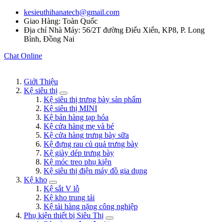
kesieuthihanatech@gmail.com
Giao Hàng: Toàn Quốc
Địa chỉ Nhà Máy: 56/2T đường Điểu Xiển, KP8, P. Long
Bình, Đồng Nai
Chat Online
Giới Thiệu
Kệ siêu thị
Kệ siêu thị trưng bày sản phẩm
Kệ siêu thị MINI
Kệ bán hàng tạp hóa
Kệ cửa hàng mẹ và bé
Kệ cửa hàng trưng bày sữa
Kệ đựng rau củ quả trưng bày
Kệ giày dép trưng bày
Kệ móc treo phụ kiện
Kệ siêu thị điện máy đồ gia dụng
Kệ kho
Kệ sắt V lỗ
Kệ kho trung tải
Kệ tải hàng nặng công nghiệp
Phụ kiện thiết bị Siêu Thị