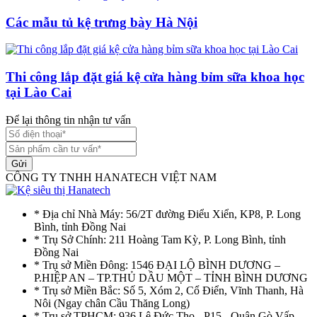
Các mẫu tủ kệ trưng bày Hà Nội
Thi công lắp đặt giá kệ cửa hàng bỉm sữa khoa học
tại Lào Cai
Để lại thông tin nhận tư vấn
Gửi
CÔNG TY TNHH HANATECH VIỆT NAM
* Địa chỉ Nhà Máy: 56/2T đường Điểu Xiển, KP8, P. Long
Bình, tỉnh Đồng Nai
* Trụ Sở Chính: 211 Hoàng Tam Kỳ, P. Long Bình, tỉnh
Đồng Nai
* Trụ sở Miền Đông: 1546 ĐẠI LỘ BÌNH DƯƠNG –
P.HIỆP AN – TP.THỦ DẦU MỘT – TỈNH BÌNH DƯƠNG
* Trụ sở Miền Bắc: Số 5, Xóm 2, Cổ Điển, Vĩnh Thanh, Hà
Nôi (Ngay chân Cầu Thăng Long)
* Trụ sở TPHCM: 936 Lê Đức Thọ - P15 - Quận Gò Vấp -