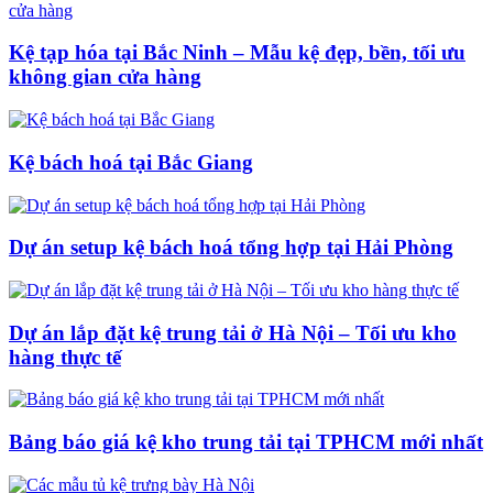
Kệ tạp hóa tại Bắc Ninh – Mẫu kệ đẹp, bền, tối ưu
không gian cửa hàng
Kệ bách hoá tại Bắc Giang
Dự án setup kệ bách hoá tổng hợp tại Hải Phòng
Dự án lắp đặt kệ trung tải ở Hà Nội – Tối ưu kho
hàng thực tế
Bảng báo giá kệ kho trung tải tại TPHCM mới nhất