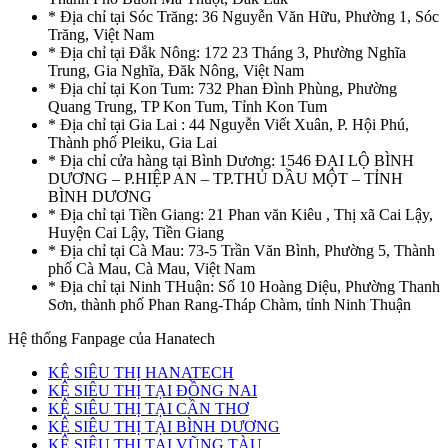
* Địa chỉ tại Sóc Trăng: 36 Nguyễn Văn Hữu, Phường 1, Sóc
Trăng, Việt Nam
* Địa chỉ tại Đắk Nông: 172 23 Tháng 3, Phường Nghĩa
Trung, Gia Nghĩa, Đăk Nông, Việt Nam
* Địa chỉ tại Kon Tum: 732 Phan Đình Phùng, Phường
Quang Trung, TP Kon Tum, Tỉnh Kon Tum
* Địa chỉ tại Gia Lai : 44 Nguyễn Viết Xuân, P. Hội Phú,
Thành phố Pleiku, Gia Lai
* Địa chỉ cửa hàng tại Bình Dương: 1546 ĐẠI LỘ BÌNH
DƯƠNG – P.HIỆP AN – TP.THỦ DẦU MỘT – TỈNH
BÌNH DƯƠNG
* Địa chỉ tại Tiền Giang: 21 Phan văn Kiêu , Thị xã Cai Lậy,
Huyện Cai Lậy, Tiền Giang
* Địa chỉ tại Cà Mau: 73-5 Trần Văn Bình, Phường 5, Thành
phố Cà Mau, Cà Mau, Việt Nam
* Địa chỉ tại Ninh THuận: Số 10 Hoàng Diệu, Phường Thanh
Sơn, thành phố Phan Rang-Tháp Chàm, tỉnh Ninh Thuận
Hệ thống Fanpage của Hanatech
KỆ SIÊU THỊ HANATECH
KỆ SIÊU THỊ TẠI ĐỒNG NAI
KỆ SIÊU THỊ TẠI CẦN THƠ
KỆ SIÊU THỊ TẠI BÌNH DƯƠNG
KỆ SIÊU THỊ TẠI VŨNG TÀU