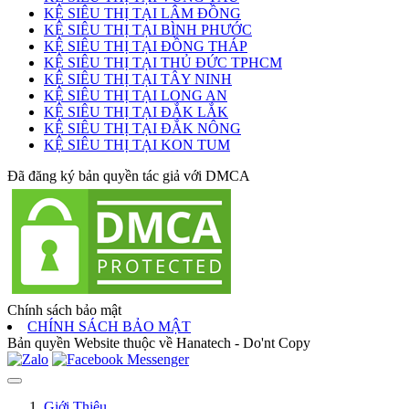
KỆ SIÊU THỊ TẠI LÂM ĐỒNG
KỆ SIÊU THỊ TẠI BÌNH PHƯỚC
KỆ SIÊU THỊ TẠI ĐỒNG THÁP
KỆ SIÊU THỊ TẠI THỦ ĐỨC TPHCM
KỆ SIÊU THỊ TẠI TÂY NINH
KỆ SIÊU THỊ TẠI LONG AN
KỆ SIÊU THỊ TẠI ĐẮK LẮK
KỆ SIÊU THỊ TẠI ĐẮK NÔNG
KỆ SIÊU THỊ TẠI KON TUM
Đã đăng ký bản quyền tác giả với DMCA
Chính sách bảo mật
CHÍNH SÁCH BẢO MẬT
Bản quyền Website thuộc về Hanatech - Do'nt Copy
Giới Thiệu