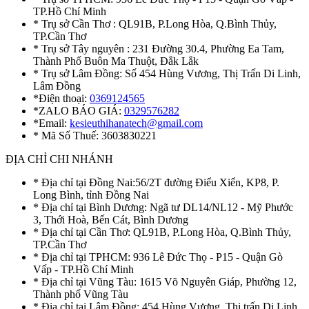
TP.Hồ Chí Minh
* Trụ sở Cần Thơ : QL91B, P.Long Hòa, Q.Bình Thủy,
TP.Cần Thơ
* Trụ sở Tây nguyên : 231 Đường 30.4, Phường Ea Tam,
Thành Phố Buôn Ma Thuột, Đắk Lắk
* Trụ sở Lâm Đồng: Số 454 Hùng Vương, Thị Trấn Di Linh,
Lâm Đồng
*Điện thoại:
0369124565
*ZALO BÁO GIÁ:
0329576282
*Email:
kesieuthihanatech@gmail.com
* Mã Số Thuế: 3603830221
ĐỊA CHỈ CHI NHÁNH
* Địa chỉ tại Đồng Nai:56/2T đường Điểu Xiển, KP8, P.
Long Bình, tỉnh Đồng Nai
* Địa chỉ tại Bình Dương: Ngã tư DL14/NL12 - Mỹ Phước
3, Thới Hoà, Bến Cát, Bình Dương
* Địa chỉ tại Cần Thơ: QL91B, P.Long Hòa, Q.Bình Thủy,
TP.Cần Thơ
* Địa chỉ tại TPHCM: 936 Lê Đức Thọ - P15 - Quận Gò
Vấp - TP.Hồ Chí Minh
* Địa chỉ tại Vũng Tàu: 1615 Võ Nguyên Giáp, Phường 12,
Thành phố Vũng Tàu
* Địa chỉ tại Lâm Đồng: 454 Hùng Vương, Thị trấn Di Linh,