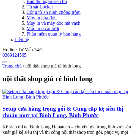
Bàn thu ngân siêu thị
Tủ sắt Locker
Công từ an ninh chống trộm
Máy in hóa đơn
Máy in và máy đọc mã vạch
Móc treo cài lưới
Phần mềm quản lý bán hàng
Liên hệ
Hotline Tư Vấn 24/7
0369124565
Trang chủ
/
nội thất shop giá rẻ bình long
nội thất shop giá rẻ bình long
Setup cửa hàng trọng gói & Cung cấp kệ siêu thị
chuẩn mực tại Bình Long, Bình Phước
Kệ siêu thị tại Bình Long Hanatech – chuyên gia trong lĩnh vực sản
xuất giá kệ siêu thị và thi công nội thất shop trọn gói, phục vụ mọi