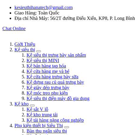
kesieuthihanatech@gmail.com
Giao Hàng: Toàn Quốc
Địa chỉ Nhà Máy: 56/2T đường Điểu Xiển, KP8, P. Long Bìn
Chat Online
Giới Thiệu
Kệ siêu thị
Kệ siêu thị trưng bày sản phẩm
Kệ siêu thị MINI
Kệ bán hàng tạp hóa
Kệ cửa hàng mẹ và bé
Kệ cửa hàng trưng bày sữa
Kệ đựng rau củ quả trưng bày
Kệ giày dép trưng bày
Kệ móc treo phụ kiện
Kệ siêu thị điện máy đồ gia dụng
Kệ kho
Kệ sắt V lỗ
Kệ kho trung tải
Kệ tải hàng nặng công nghiệp
Phụ kiện thiết bị Siêu Thị
Bàn thu ngân siêu thị