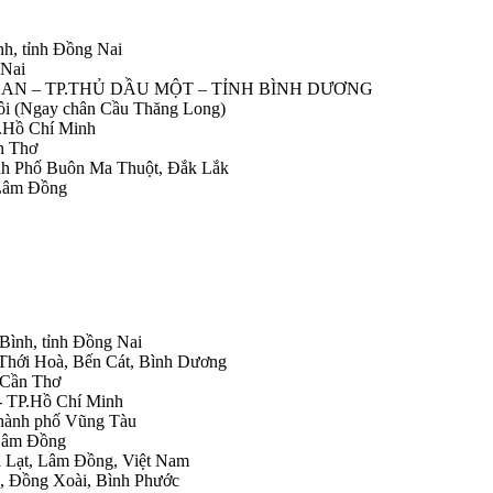
nh, tỉnh Đồng Nai
 Nai
IỆP AN – TP.THỦ DẦU MỘT – TỈNH BÌNH DƯƠNG
Nôi (Ngay chân Cầu Thăng Long)
.Hồ Chí Minh
n Thơ
ành Phố Buôn Ma Thuột, Đắk Lắk
 Lâm Đồng
 Bình, tỉnh Đồng Nai
 Thới Hoà, Bến Cát, Bình Dương
.Cần Thơ
- TP.Hồ Chí Minh
Thành phố Vũng Tàu
 Lâm Đồng
Đà Lạt, Lâm Đồng, Việt Nam
h, Đồng Xoài, Bình Phước