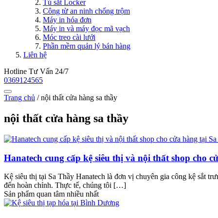
Tủ sắt Locker
Công từ an ninh chống trộm
Máy in hóa đơn
Máy in và máy đọc mã vạch
Móc treo cài lưới
Phần mềm quản lý bán hàng
Liên hệ
Hotline Tư Vấn 24/7
0369124565
Trang chủ
/
nội thất cửa hàng sa thầy
nội thất cửa hàng sa thầy
Hanatech cung cấp kệ siêu thị và nội thất shop cho 
Kệ siêu thị tại Sa Thầy Hanatech là đơn vị chuyên gia công kệ sắt trư
đến hoàn chỉnh. Thực tế, chúng tôi […]
Sản phẩm quan tâm nhiều nhất