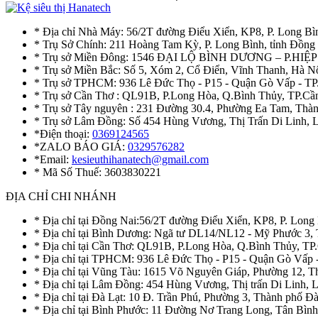
* Địa chỉ Nhà Máy: 56/2T đường Điểu Xiển, KP8, P. Long Bì
* Trụ Sở Chính: 211 Hoàng Tam Kỳ, P. Long Bình, tỉnh Đồng
* Trụ sở Miền Đông: 1546 ĐẠI LỘ BÌNH DƯƠNG – P.H
* Trụ sở Miền Bắc: Số 5, Xóm 2, Cổ Điển, Vĩnh Thanh, Hà 
* Trụ sở TPHCM: 936 Lê Đức Thọ - P15 - Quận Gò Vấp - TP
* Trụ sở Cần Thơ : QL91B, P.Long Hòa, Q.Bình Thủy, TP.Cầ
* Trụ sở Tây nguyên : 231 Đường 30.4, Phường Ea Tam, Th
* Trụ sở Lâm Đồng: Số 454 Hùng Vương, Thị Trấn Di Linh,
*Điện thoại:
0369124565
*ZALO BÁO GIÁ:
0329576282
*Email:
kesieuthihanatech@gmail.com
* Mã Số Thuế: 3603830221
ĐỊA CHỈ CHI NHÁNH
* Địa chỉ tại Đồng Nai:56/2T đường Điểu Xiển, KP8, P. Long
* Địa chỉ tại Bình Dương: Ngã tư DL14/NL12 - Mỹ Phước 3,
* Địa chỉ tại Cần Thơ: QL91B, P.Long Hòa, Q.Bình Thủy, TP
* Địa chỉ tại TPHCM: 936 Lê Đức Thọ - P15 - Quận Gò Vấp 
* Địa chỉ tại Vũng Tàu: 1615 Võ Nguyên Giáp, Phường 12, 
* Địa chỉ tại Lâm Đồng: 454 Hùng Vương, Thị trấn Di Linh,
* Địa chỉ tại Đà Lạt: 10 Đ. Trần Phú, Phường 3, Thành phố 
* Địa chỉ tại Bình Phước: 11 Đường Nơ Trang Long, Tân Bìn