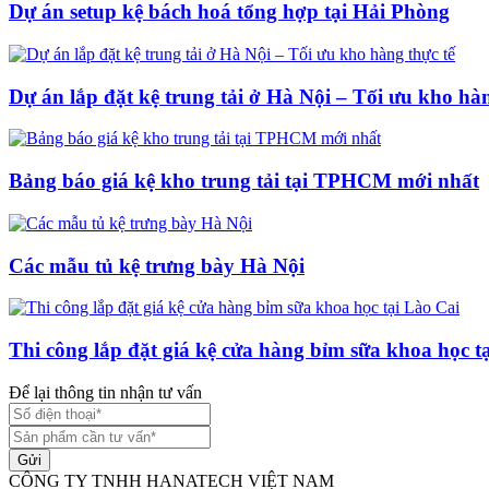
Dự án setup kệ bách hoá tổng hợp tại Hải Phòng
Dự án lắp đặt kệ trung tải ở Hà Nội – Tối ưu kho hàn
Bảng báo giá kệ kho trung tải tại TPHCM mới nhất
Các mẫu tủ kệ trưng bày Hà Nội
Thi công lắp đặt giá kệ cửa hàng bỉm sữa khoa học t
Để lại thông tin nhận tư vấn
Gửi
CÔNG TY TNHH HANATECH VIỆT NAM