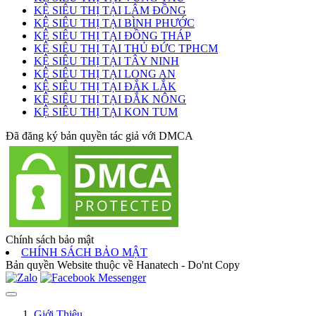
KỆ SIÊU THỊ TẠI LÂM ĐỒNG
KỆ SIÊU THỊ TẠI BÌNH PHƯỚC
KỆ SIÊU THỊ TẠI ĐỒNG THÁP
KỆ SIÊU THỊ TẠI THỦ ĐỨC TPHCM
KỆ SIÊU THỊ TẠI TÂY NINH
KỆ SIÊU THỊ TẠI LONG AN
KỆ SIÊU THỊ TẠI ĐẮK LẮK
KỆ SIÊU THỊ TẠI ĐẮK NÔNG
KỆ SIÊU THỊ TẠI KON TUM
Đã đăng ký bản quyền tác giả với DMCA
Chính sách bảo mật
CHÍNH SÁCH BẢO MẬT
Bản quyền Website thuộc về Hanatech - Do'nt Copy
Giới Thiệu