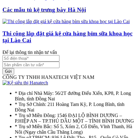
Các mẫu tủ kệ trưng bày Hà Nội
Thi công lắp đặt giá kệ cửa hàng bỉm sữa khoa học
tại Lào Cai
Để lại thông tin nhận tư vấn
Gửi
CÔNG TY TNHH HANATECH VIỆT NAM
* Địa chỉ Nhà Máy: 56/2T đường Điểu Xiển, KP8, P. Long
Bình, tỉnh Đồng Nai
* Trụ Sở Chính: 211 Hoàng Tam Kỳ, P. Long Bình, tỉnh
Đồng Nai
* Trụ sở Miền Đông: 1546 ĐẠI LỘ BÌNH DƯƠNG –
P.HIỆP AN – TP.THỦ DẦU MỘT – TỈNH BÌNH DƯƠNG
* Trụ sở Miền Bắc: Số 5, Xóm 2, Cổ Điển, Vĩnh Thanh, Hà
Nôi (Ngay chân Cầu Thăng Long)
* Trụ sở TPHCM: 936 Lê Đức Thọ - P15 - Quận Gò Vấp -