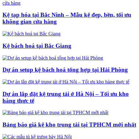
Kệ tạp hóa tại Bắc Ninh – Mẫu kệ đẹp, bền, tối ưu
không gian cửa hàng
Kệ bách hoá tại Bắc Giang
Dự án setup kệ bách hoá tổng hợp tại Hải Phòng
Dự án lắp đặt kệ trung tải ở Hà Nội – Tối ưu kho
hàng thực tế
Bảng báo giá kệ kho trung tải tại TPHCM mới nhất