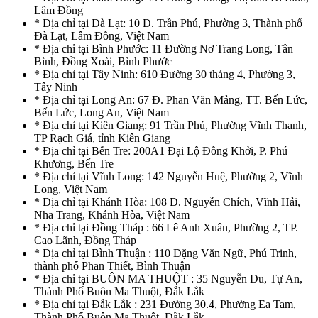
Lâm Đồng
* Địa chỉ tại Đà Lạt: 10 Đ. Trần Phú, Phường 3, Thành phố
Đà Lạt, Lâm Đồng, Việt Nam
* Địa chỉ tại Bình Phước: 11 Đường Nơ Trang Long, Tân
Bình, Đồng Xoài, Bình Phước
* Địa chỉ tại Tây Ninh: 610 Đường 30 tháng 4, Phường 3,
Tây Ninh
* Địa chỉ tại Long An: 67 Đ. Phan Văn Mảng, TT. Bến Lức,
Bến Lức, Long An, Việt Nam
* Địa chỉ tại Kiên Giang: 91 Trần Phú, Phường Vĩnh Thanh,
TP Rạch Giá, tỉnh Kiên Giang
* Địa chỉ tại Bến Tre: 200A1 Đại Lộ Đồng Khởi, P. Phú
Khương, Bến Tre
* Địa chỉ tại Vĩnh Long: 142 Nguyễn Huệ, Phường 2, Vĩnh
Long, Việt Nam
* Địa chỉ tại Khánh Hòa: 108 Đ. Nguyễn Chích, Vĩnh Hải,
Nha Trang, Khánh Hòa, Việt Nam
* Địa chỉ tại Đồng Tháp : 66 Lê Anh Xuân, Phường 2, TP.
Cao Lãnh, Đồng Tháp
* Địa chỉ tại Bình Thuận : 110 Đặng Văn Ngữ, Phú Trinh,
thành phố Phan Thiết, Bình Thuận
* Địa chỉ tại BUÔN MA THUỘT : 35 Nguyễn Du, Tự An,
Thành Phố Buôn Ma Thuột, Đắk Lắk
* Địa chỉ tại Đắk Lắk : 231 Đường 30.4, Phường Ea Tam,
Thành Phố Buôn Ma Thuột, Đắk Lắk