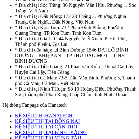
* Địa chỉ tại Sóc Trăng: 36 Nguyễn Văn Hữu, Phường 1, Sóc
Trăng, Việt Nam
* Địa chỉ tại Đắk Nông: 172 23 Tháng 3, Phường Nghĩa
Trung, Gia Nghĩa, Đăk Nông, Việt Nam
* Địa chỉ tại Kon Tum: 732 Phan Đình Phùng, Phường
Quang Trung, TP Kon Tum, Tỉnh Kon Tum
* Địa chỉ tại Gia Lai : 44 Nguyễn Viết Xuân, P. Hội Phú,
Thành phố Pleiku, Gia Lai
* Địa chỉ cửa hàng tại Bình Dương: 1546 ĐẠI LỘ BÌNH
DƯƠNG – P.HIỆP AN – TP.THỦ DẦU MỘT – TỈNH
BÌNH DƯƠNG
* Địa chỉ tại Tiền Giang: 21 Phan văn Kiêu , Thị xã Cai Lậy,
Huyện Cai Lậy, Tiền Giang
* Địa chỉ tại Cà Mau: 73-5 Trần Văn Bình, Phường 5, Thành
phố Cà Mau, Cà Mau, Việt Nam
* Địa chỉ tại Ninh THuận: Số 10 Hoàng Diệu, Phường Thanh
Sơn, thành phố Phan Rang-Tháp Chàm, tỉnh Ninh Thuận
Hệ thống Fanpage của Hanatech
KỆ SIÊU THỊ HANATECH
KỆ SIÊU THỊ TẠI ĐỒNG NAI
KỆ SIÊU THỊ TẠI CẦN THƠ
KỆ SIÊU THỊ TẠI BÌNH DƯƠNG
KỆ SIÊU THỊ TẠI VŨNG TÀU