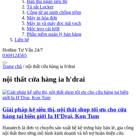
Bàn thu ngân siêu thị
Tủ sắt Locker
Công từ an ninh chống trộm
Máy in hóa đơn
Máy in và máy đọc mã vạch
Móc treo cài lưới
Phần mềm quản lý bán hàng
Liên hệ
Hotline Tư Vấn 24/7
0369124565
Trang chủ
/
nội thất cửa hàng ia h'drai
nội thất cửa hàng ia h'drai
Giải pháp kệ siêu thị, nội thất shop tối ưu cho cửa
hàng tại biên giới Ia H’Drai, Kon Tum
Hanatech là đơn vị chuyên sản xuất hệ kệ trưng bày bán lẻ, gia công
nội thất theo từng mô hình kinh doanh và hỗ trợ hoàn thiện cửa