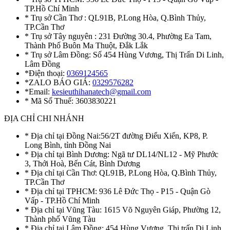
TP.Hồ Chí Minh
* Trụ sở Cần Thơ : QL91B, P.Long Hòa, Q.Bình Thủy,
TP.Cần Thơ
* Trụ sở Tây nguyên : 231 Đường 30.4, Phường Ea Tam,
Thành Phố Buôn Ma Thuột, Đắk Lắk
* Trụ sở Lâm Đồng: Số 454 Hùng Vương, Thị Trấn Di Linh,
Lâm Đồng
*Điện thoại:
0369124565
*ZALO BÁO GIÁ:
0329576282
*Email:
kesieuthihanatech@gmail.com
* Mã Số Thuế: 3603830221
ĐỊA CHỈ CHI NHÁNH
* Địa chỉ tại Đồng Nai:56/2T đường Điểu Xiển, KP8, P.
Long Bình, tỉnh Đồng Nai
* Địa chỉ tại Bình Dương: Ngã tư DL14/NL12 - Mỹ Phước
3, Thới Hoà, Bến Cát, Bình Dương
* Địa chỉ tại Cần Thơ: QL91B, P.Long Hòa, Q.Bình Thủy,
TP.Cần Thơ
* Địa chỉ tại TPHCM: 936 Lê Đức Thọ - P15 - Quận Gò
Vấp - TP.Hồ Chí Minh
* Địa chỉ tại Vũng Tàu: 1615 Võ Nguyên Giáp, Phường 12,
Thành phố Vũng Tàu
* Địa chỉ tại Lâm Đồng: 454 Hùng Vương, Thị trấn Di Linh,