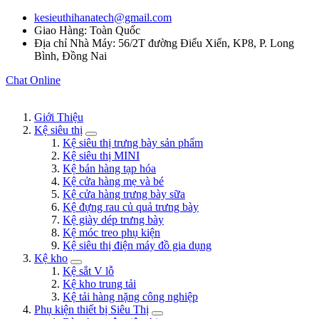
kesieuthihanatech@gmail.com
Giao Hàng: Toàn Quốc
Địa chỉ Nhà Máy: 56/2T đường Điểu Xiển, KP8, P. Long
Bình, Đồng Nai
Chat Online
Giới Thiệu
Kệ siêu thị
Kệ siêu thị trưng bày sản phẩm
Kệ siêu thị MINI
Kệ bán hàng tạp hóa
Kệ cửa hàng mẹ và bé
Kệ cửa hàng trưng bày sữa
Kệ đựng rau củ quả trưng bày
Kệ giày dép trưng bày
Kệ móc treo phụ kiện
Kệ siêu thị điện máy đồ gia dụng
Kệ kho
Kệ sắt V lỗ
Kệ kho trung tải
Kệ tải hàng nặng công nghiệp
Phụ kiện thiết bị Siêu Thị