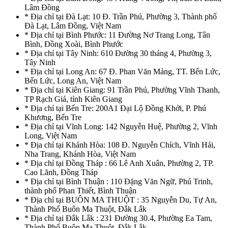
Lâm Đồng
* Địa chỉ tại Đà Lạt: 10 Đ. Trần Phú, Phường 3, Thành phố
Đà Lạt, Lâm Đồng, Việt Nam
* Địa chỉ tại Bình Phước: 11 Đường Nơ Trang Long, Tân
Bình, Đồng Xoài, Bình Phước
* Địa chỉ tại Tây Ninh: 610 Đường 30 tháng 4, Phường 3,
Tây Ninh
* Địa chỉ tại Long An: 67 Đ. Phan Văn Mảng, TT. Bến Lức,
Bến Lức, Long An, Việt Nam
* Địa chỉ tại Kiên Giang: 91 Trần Phú, Phường Vĩnh Thanh,
TP Rạch Giá, tỉnh Kiên Giang
* Địa chỉ tại Bến Tre: 200A1 Đại Lộ Đồng Khởi, P. Phú
Khương, Bến Tre
* Địa chỉ tại Vĩnh Long: 142 Nguyễn Huệ, Phường 2, Vĩnh
Long, Việt Nam
* Địa chỉ tại Khánh Hòa: 108 Đ. Nguyễn Chích, Vĩnh Hải,
Nha Trang, Khánh Hòa, Việt Nam
* Địa chỉ tại Đồng Tháp : 66 Lê Anh Xuân, Phường 2, TP.
Cao Lãnh, Đồng Tháp
* Địa chỉ tại Bình Thuận : 110 Đặng Văn Ngữ, Phú Trinh,
thành phố Phan Thiết, Bình Thuận
* Địa chỉ tại BUÔN MA THUỘT : 35 Nguyễn Du, Tự An,
Thành Phố Buôn Ma Thuột, Đắk Lắk
* Địa chỉ tại Đắk Lắk : 231 Đường 30.4, Phường Ea Tam,
Thành Phố Buôn Ma Thuột, Đắk Lắk