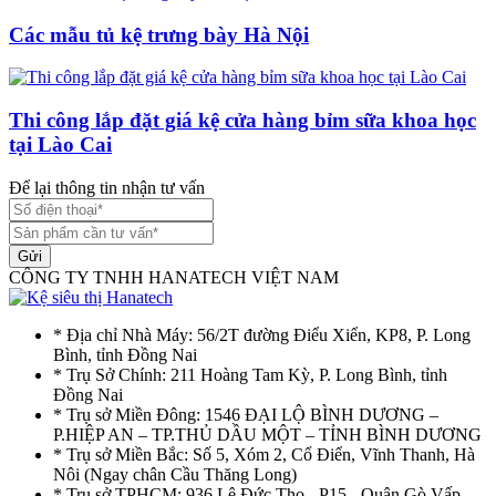
Các mẫu tủ kệ trưng bày Hà Nội
Thi công lắp đặt giá kệ cửa hàng bỉm sữa khoa học
tại Lào Cai
Để lại thông tin nhận tư vấn
Gửi
CÔNG TY TNHH HANATECH VIỆT NAM
* Địa chỉ Nhà Máy: 56/2T đường Điểu Xiển, KP8, P. Long
Bình, tỉnh Đồng Nai
* Trụ Sở Chính: 211 Hoàng Tam Kỳ, P. Long Bình, tỉnh
Đồng Nai
* Trụ sở Miền Đông: 1546 ĐẠI LỘ BÌNH DƯƠNG –
P.HIỆP AN – TP.THỦ DẦU MỘT – TỈNH BÌNH DƯƠNG
* Trụ sở Miền Bắc: Số 5, Xóm 2, Cổ Điển, Vĩnh Thanh, Hà
Nôi (Ngay chân Cầu Thăng Long)
* Trụ sở TPHCM: 936 Lê Đức Thọ - P15 - Quận Gò Vấp -