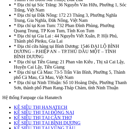
* Địa chỉ tại Sóc Trăng: 36 Nguyễn Văn Hữu, Phường 1, Sóc
Trăng, Việt Nam
* Địa chỉ tại Đắk Nông: 172 23 Tháng 3, Phường Nghĩa
Trung, Gia Nghĩa, Đăk Nông, Việt Nam
* Địa chỉ tại Kon Tum: 732 Phan Đình Phùng, Phường
Quang Trung, TP Kon Tum, Tỉnh Kon Tum
* Địa chỉ tại Gia Lai : 44 Nguyễn Viết Xuân, P. Hội Phú,
Thành phố Pleiku, Gia Lai
* Địa chỉ cửa hàng tại Bình Dương: 1546 ĐẠI LỘ BÌNH
DƯƠNG – P.HIỆP AN – TP.THỦ DẦU MỘT – TỈNH
BÌNH DƯƠNG
* Địa chỉ tại Tiền Giang: 21 Phan văn Kiêu , Thị xã Cai Lậy,
Huyện Cai Lậy, Tiền Giang
* Địa chỉ tại Cà Mau: 73-5 Trần Văn Bình, Phường 5, Thành
phố Cà Mau, Cà Mau, Việt Nam
* Địa chỉ tại Ninh THuận: Số 10 Hoàng Diệu, Phường Thanh
Sơn, thành phố Phan Rang-Tháp Chàm, tỉnh Ninh Thuận
Hệ thống Fanpage của Hanatech
KỆ SIÊU THỊ HANATECH
KỆ SIÊU THỊ TẠI ĐỒNG NAI
KỆ SIÊU THỊ TẠI CẦN THƠ
KỆ SIÊU THỊ TẠI BÌNH DƯƠNG
KỆ SIÊU THỊ TẠI VŨNG TÀU