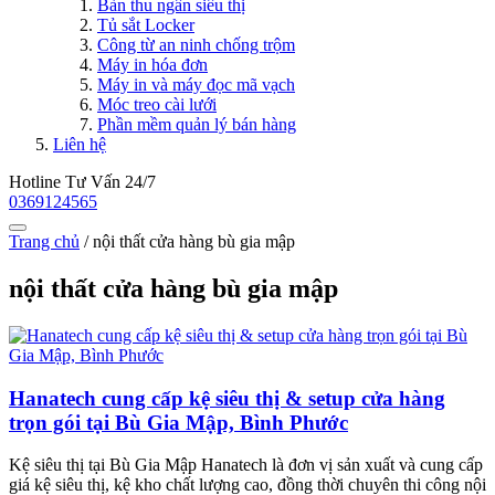
Bàn thu ngân siêu thị
Tủ sắt Locker
Công từ an ninh chống trộm
Máy in hóa đơn
Máy in và máy đọc mã vạch
Móc treo cài lưới
Phần mềm quản lý bán hàng
Liên hệ
Hotline Tư Vấn 24/7
0369124565
Trang chủ
/
nội thất cửa hàng bù gia mập
nội thất cửa hàng bù gia mập
Hanatech cung cấp kệ siêu thị & setup cửa hàng
trọn gói tại Bù Gia Mập, Bình Phước
Kệ siêu thị tại Bù Gia Mập Hanatech là đơn vị sản xuất và cung cấp
giá kệ siêu thị, kệ kho chất lượng cao, đồng thời chuyên thi công nội