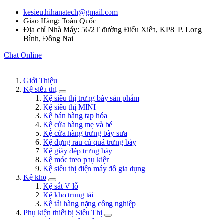
kesieuthihanatech@gmail.com
Giao Hàng: Toàn Quốc
Địa chỉ Nhà Máy: 56/2T đường Điểu Xiển, KP8, P. Long
Bình, Đồng Nai
Chat Online
Giới Thiệu
Kệ siêu thị
Kệ siêu thị trưng bày sản phẩm
Kệ siêu thị MINI
Kệ bán hàng tạp hóa
Kệ cửa hàng mẹ và bé
Kệ cửa hàng trưng bày sữa
Kệ đựng rau củ quả trưng bày
Kệ giày dép trưng bày
Kệ móc treo phụ kiện
Kệ siêu thị điện máy đồ gia dụng
Kệ kho
Kệ sắt V lỗ
Kệ kho trung tải
Kệ tải hàng nặng công nghiệp
Phụ kiện thiết bị Siêu Thị