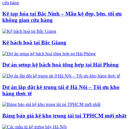
Kệ tạp hóa tại Bắc Ninh – Mẫu kệ đẹp, bền, tối ưu
không gian cửa hàng
Kệ bách hoá tại Bắc Giang
Dự án setup kệ bách hoá tổng hợp tại Hải Phòng
Dự án lắp đặt kệ trung tải ở Hà Nội – Tối ưu kho
hàng thực tế
Bảng báo giá kệ kho trung tải tại TPHCM mới nhất