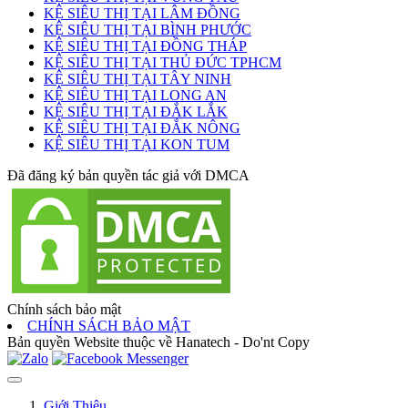
KỆ SIÊU THỊ TẠI LÂM ĐỒNG
KỆ SIÊU THỊ TẠI BÌNH PHƯỚC
KỆ SIÊU THỊ TẠI ĐỒNG THÁP
KỆ SIÊU THỊ TẠI THỦ ĐỨC TPHCM
KỆ SIÊU THỊ TẠI TÂY NINH
KỆ SIÊU THỊ TẠI LONG AN
KỆ SIÊU THỊ TẠI ĐẮK LẮK
KỆ SIÊU THỊ TẠI ĐẮK NÔNG
KỆ SIÊU THỊ TẠI KON TUM
Đã đăng ký bản quyền tác giả với DMCA
Chính sách bảo mật
CHÍNH SÁCH BẢO MẬT
Bản quyền Website thuộc về Hanatech - Do'nt Copy
Giới Thiệu