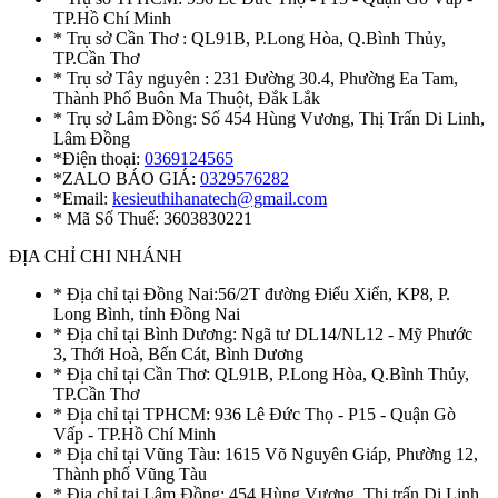
TP.Hồ Chí Minh
* Trụ sở Cần Thơ : QL91B, P.Long Hòa, Q.Bình Thủy,
TP.Cần Thơ
* Trụ sở Tây nguyên : 231 Đường 30.4, Phường Ea Tam,
Thành Phố Buôn Ma Thuột, Đắk Lắk
* Trụ sở Lâm Đồng: Số 454 Hùng Vương, Thị Trấn Di Linh,
Lâm Đồng
*Điện thoại:
0369124565
*ZALO BÁO GIÁ:
0329576282
*Email:
kesieuthihanatech@gmail.com
* Mã Số Thuế: 3603830221
ĐỊA CHỈ CHI NHÁNH
* Địa chỉ tại Đồng Nai:56/2T đường Điểu Xiển, KP8, P.
Long Bình, tỉnh Đồng Nai
* Địa chỉ tại Bình Dương: Ngã tư DL14/NL12 - Mỹ Phước
3, Thới Hoà, Bến Cát, Bình Dương
* Địa chỉ tại Cần Thơ: QL91B, P.Long Hòa, Q.Bình Thủy,
TP.Cần Thơ
* Địa chỉ tại TPHCM: 936 Lê Đức Thọ - P15 - Quận Gò
Vấp - TP.Hồ Chí Minh
* Địa chỉ tại Vũng Tàu: 1615 Võ Nguyên Giáp, Phường 12,
Thành phố Vũng Tàu
* Địa chỉ tại Lâm Đồng: 454 Hùng Vương, Thị trấn Di Linh,