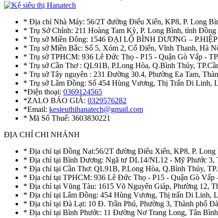
* Địa chỉ Nhà Máy: 56/2T đường Điểu Xiển, KP8, P. Long Bì
* Trụ Sở Chính: 211 Hoàng Tam Kỳ, P. Long Bình, tỉnh Đồng
* Trụ sở Miền Đông: 1546 ĐẠI LỘ BÌNH DƯƠNG – P.H
* Trụ sở Miền Bắc: Số 5, Xóm 2, Cổ Điển, Vĩnh Thanh, Hà 
* Trụ sở TPHCM: 936 Lê Đức Thọ - P15 - Quận Gò Vấp - TP
* Trụ sở Cần Thơ : QL91B, P.Long Hòa, Q.Bình Thủy, TP.Cầ
* Trụ sở Tây nguyên : 231 Đường 30.4, Phường Ea Tam, Th
* Trụ sở Lâm Đồng: Số 454 Hùng Vương, Thị Trấn Di Linh,
*Điện thoại:
0369124565
*ZALO BÁO GIÁ:
0329576282
*Email:
kesieuthihanatech@gmail.com
* Mã Số Thuế: 3603830221
ĐỊA CHỈ CHI NHÁNH
* Địa chỉ tại Đồng Nai:56/2T đường Điểu Xiển, KP8, P. Long
* Địa chỉ tại Bình Dương: Ngã tư DL14/NL12 - Mỹ Phước 3,
* Địa chỉ tại Cần Thơ: QL91B, P.Long Hòa, Q.Bình Thủy, TP
* Địa chỉ tại TPHCM: 936 Lê Đức Thọ - P15 - Quận Gò Vấp 
* Địa chỉ tại Vũng Tàu: 1615 Võ Nguyên Giáp, Phường 12, 
* Địa chỉ tại Lâm Đồng: 454 Hùng Vương, Thị trấn Di Linh,
* Địa chỉ tại Đà Lạt: 10 Đ. Trần Phú, Phường 3, Thành phố 
* Địa chỉ tại Bình Phước: 11 Đường Nơ Trang Long, Tân Bìn