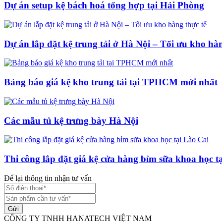
Dự án setup kệ bách hoá tổng hợp tại Hải Phòng
Dự án lắp đặt kệ trung tải ở Hà Nội – Tối ưu kho hàn
Bảng báo giá kệ kho trung tải tại TPHCM mới nhất
Các mẫu tủ kệ trưng bày Hà Nội
Thi công lắp đặt giá kệ cửa hàng bỉm sữa khoa học t
Để lại thông tin nhận tư vấn
Gửi
CÔNG TY TNHH HANATECH VIỆT NAM