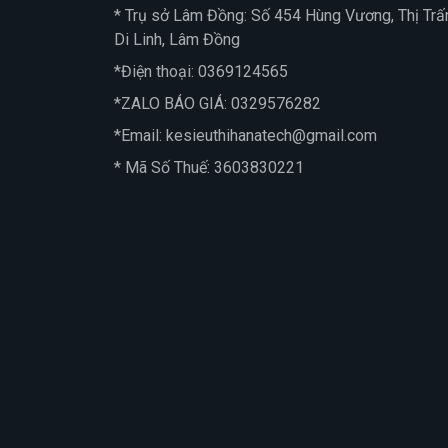
* Trụ sở Lâm Đồng: Số 454 Hùng Vương, Thị Trấ
Di Linh, Lâm Đồng
*Điện thoại:
0369124565
*ZALO BÁO GIÁ:
0329576282
*Email:
kesieuthihanatech@gmail.com
* Mã Số Thuế: 3603830221