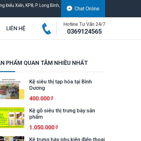
g Điểu Xiển, KP8, P. Long Bình,
Chat Online
Hotline Tư Vấn 24/7
LIÊN HỆ
0369124565
N PHẨM QUAN TÂM NHIỀU NHẤT
Kệ siêu thị tạp hóa tại Bình
Dương
400.000
Kệ gỗ siêu thị trưng bày sản
phẩm
1.050.000
Kệ trưng bày phụ kiện điện thoại