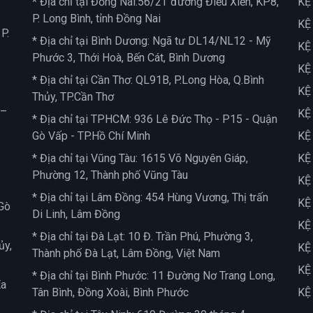
* Địa chỉ tại Đồng Nai:56/2T đường Điểu Xiển, KP8,
KỆ
P. Long Bình, tỉnh Đồng Nai
KỆ
P.
* Địa chỉ tại Bình Dương: Ngã tư DL14/NL12 - Mỹ
KỆ
Phước 3, Thới Hoà, Bến Cát, Bình Dương
KỆ
* Địa chỉ tại Cần Thơ: QL91B, P.Long Hòa, Q.Bình
KỆ
Thủy, TP.Cần Thơ
 –
KỆ
* Địa chỉ tại TPHCM: 936 Lê Đức Thọ - P15 - Quận
Gò Vấp - TP.Hồ Chí Minh
KỆ
* Địa chỉ tại Vũng Tàu: 1615 Võ Nguyên Giáp,
KỆ
Phường 12, Thành phố Vũng Tàu
KỆ
* Địa chỉ tại Lâm Đồng: 454 Hùng Vương, Thị trấn
KỆ
Gò
Di Linh, Lâm Đồng
KỆ
* Địa chỉ tại Đà Lạt: 10 Đ. Trần Phú, Phường 3,
ủy,
KỆ
Thành phố Đà Lạt, Lâm Đồng, Việt Nam
KỆ
* Địa chỉ tại Bình Phước: 11 Đường Nơ Trang Long,
Ea
Tân Bình, Đồng Xoài, Bình Phước
KỆ