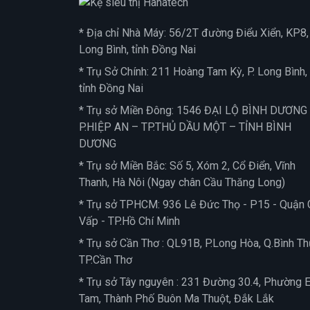
* Địa chỉ Nhà Máy: 56/2T đường Điểu Xiển, KP8, 
Long Bình, tỉnh Đồng Nai
* Trụ Sở Chính: 211 Hoàng Tam Kỳ, P. Long Bình,
tỉnh Đồng Nai
* Trụ sở Miền Đông: 1546 ĐẠI LỘ BÌNH DƯƠNG
P.HIỆP AN – TP.THỦ DẦU MỘT – TỈNH BÌNH
DƯƠNG
* Trụ sở Miền Bắc: Số 5, Xóm 2, Cổ Điển, Vĩnh
Thanh, Hà Nôi (Ngay chân Cầu Thăng Long)
* Trụ sở TPHCM: 936 Lê Đức Thọ - P15 - Quận 
Vấp - TP.Hồ Chí Minh
* Trụ sở Cần Thơ : QL91B, P.Long Hòa, Q.Bình Th
TP.Cần Thơ
* Trụ sở Tây nguyên : 231 Đường 30.4, Phường 
Tam, Thành Phố Buôn Ma Thuột, Đắk Lắk