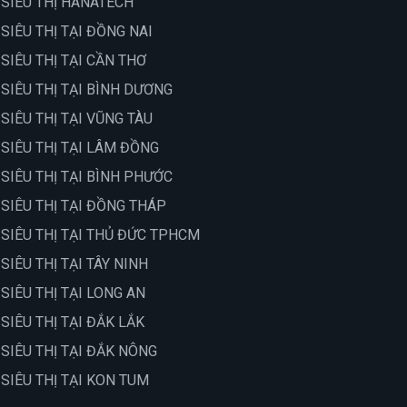
 SIÊU THỊ HANATECH
 SIÊU THỊ TẠI ĐỒNG NAI
 SIÊU THỊ TẠI CẦN THƠ
 SIÊU THỊ TẠI BÌNH DƯƠNG
 SIÊU THỊ TẠI VŨNG TÀU
 SIÊU THỊ TẠI LÂM ĐỒNG
 SIÊU THỊ TẠI BÌNH PHƯỚC
 SIÊU THỊ TẠI ĐỒNG THÁP
 SIÊU THỊ TẠI THỦ ĐỨC TPHCM
 SIÊU THỊ TẠI TÂY NINH
 SIÊU THỊ TẠI LONG AN
 SIÊU THỊ TẠI ĐẮK LẮK
 SIÊU THỊ TẠI ĐẮK NÔNG
 SIÊU THỊ TẠI KON TUM