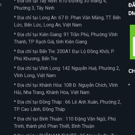
* Địa chỉ tại Tây Ninh: 610 Đường 30 tháng 4,
n
ĐÃ
Phường 3, Tây Ninh
D
* Địa chỉ tại Long An: 67 Đ. Phan Văn Mảng, TT. Bến
Lức, Bến Lức, Long An, Việt Nam
* Địa chỉ tại Kiên Giang: 91 Trần Phú, Phường Vĩnh
Thanh, TP Rạch Giá, tỉnh Kiên Giang
* Địa chỉ tại Bến Tre: 200A1 Đại Lộ Đồng Khởi, P.
Phú Khương, Bến Tre
* Địa chỉ tại Vĩnh Long: 142 Nguyễn Huệ, Phường 2,
CH
Vĩnh Long, Việt Nam
* Địa chỉ tại Khánh Hòa: 108 Đ. Nguyễn Chích, Vĩnh
Hải, Nha Trang, Khánh Hòa, Việt Nam
* Địa chỉ tại Đồng Tháp : 66 Lê Anh Xuân, Phường 2,
TP. Cao Lãnh, Đồng Tháp
* Địa chỉ tại Bình Thuận : 110 Đặng Văn Ngữ, Phú
Trinh, thành phố Phan Thiết, Bình Thuận