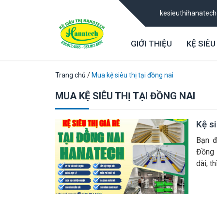
kesieuthihanatec
GIỚI THIỆU
KỆ SIÊU
Trang chủ
/
Mua kệ siêu thị tại đồng nai
MUA KỆ SIÊU THỊ TẠI ĐỒNG NAI
Kệ si
Bạn đ
Đồng N
dài, t
quý kh