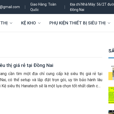
Giao Hàng: Toàn
Địa chỉ Nhà Máy: 56/2T đườn
h@gmail.com
Quốc
Đồng Nai
 THỊ
KỆ KHO
PHỤ KIỆN THIẾT BỊ SIÊU THỊ
SẢ
êu thị giá rẻ tại Đồng Nai
ang cần tìm một địa chỉ cung cấp kệ siêu thị giá rẻ tại
ai, có thể setup và lắp đặt trọn gói, uy tín bảo hành lâu
hì Kệ siêu thị Hanatech sẽ là một lựa chọn tốt nhất dành cho
ách. Chúng tôi là nhà máy sản xuất giá […]