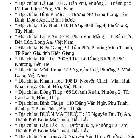
* Địa chỉ tại Đà Lạt: 10 Đ. Trần Phú, Phường 3, Thành phố
Đà Lạt, Lâm Đồng, Việt Nam
* Địa chỉ tại Bình Phước: 11 Đường Nơ Trang Long, Tân
Bình, Đồng Xoài, Bình Phước
* Địa chỉ tại Tây Ninh: 610 Đường 30 tháng 4, Phường 3,
Tây Ninh
* Địa chỉ tại Long An: 67 Đ. Phan Văn Mảng, TT. Bến Lức,
Bến Lức, Long An, Việt Nam
* Địa chỉ tại Kiên Giang: 91 Trần Phú, Phường Vĩnh Thanh,
TP Rạch Giá, tỉnh Kiên Giang
* Địa chỉ tại Bến Tre: 200A1 Đại Lộ Đồng Khởi, P. Phú
Khương, Bến Tre
* Địa chỉ tại Vĩnh Long: 142 Nguyễn Huệ, Phường 2, Vĩnh
Long, Việt Nam
* Địa chỉ tại Khánh Hòa: 108 Đ. Nguyễn Chích, Vĩnh Hải,
Nha Trang, Khánh Hòa, Việt Nam
* Địa chỉ tại Đồng Tháp : 66 Lê Anh Xuân, Phường 2, TP.
Cao Lãnh, Đồng Tháp
* Địa chỉ tại Bình Thuận : 110 Đặng Văn Ngữ, Phú Trinh,
thành phố Phan Thiết, Bình Thuận
* Địa chỉ tại BUÔN MA THUỘT : 35 Nguyễn Du, Tự An,
Thành Phố Buôn Ma Thuột, Đắk Lắk
* Địa chỉ tại Đắk Lắk : 231 Đường 30.4, Phường Ea Tam,
Thành Phố Buôn Ma Thuột, Đắk Lắk
* Địa chỉ tại Sóc Trăng: 36 Nguyễn Văn Hữu, Phường 1, Sóc