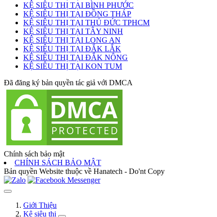
KỆ SIÊU THỊ TẠI BÌNH PHƯỚC
KỆ SIÊU THỊ TẠI ĐỒNG THÁP
KỆ SIÊU THỊ TẠI THỦ ĐỨC TPHCM
KỆ SIÊU THỊ TẠI TÂY NINH
KỆ SIÊU THỊ TẠI LONG AN
KỆ SIÊU THỊ TẠI ĐẮK LẮK
KỆ SIÊU THỊ TẠI ĐẮK NÔNG
KỆ SIÊU THỊ TẠI KON TUM
Đã đăng ký bản quyền tác giả với DMCA
Chính sách bảo mật
CHÍNH SÁCH BẢO MẬT
Bản quyền Website thuộc về Hanatech - Do'nt Copy
Giới Thiệu
Kệ siêu thị