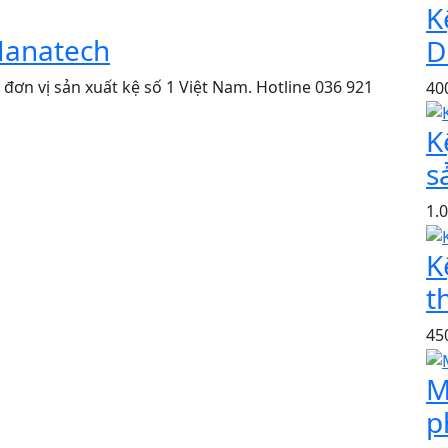
K
 Hanatech
D
- đơn vị sản xuất kệ số 1 Việt Nam. Hotline 036 921
40
K
s
1.
K
t
45
M
p