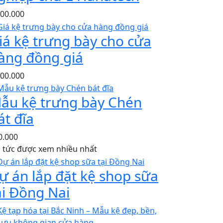
300.000
iá kệ trưng bày cho cửa
àng đồng giá
000.000
ẫu kệ trưng bày Chén
át đĩa
0.000
n tức được xem nhiều nhất
ự án lắp đặt kệ shop sữa
ại Đồng Nai