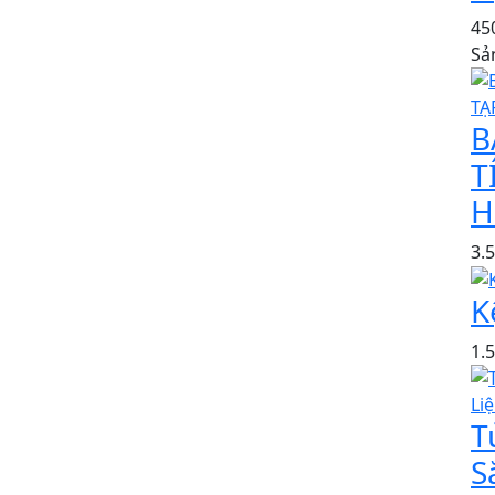
45
Sả
B
T
H
3.
K
1.
T
S