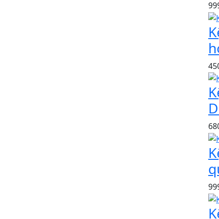
99
K
h
45
K
D
68
K
q
99
K