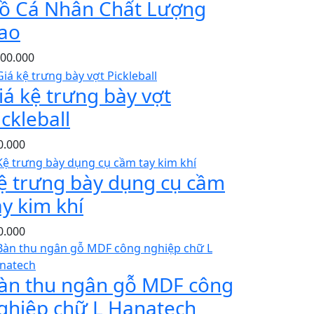
ồ Cá Nhân Chất Lượng
ao
200.000
iá kệ trưng bày vợt
ickleball
0.000
ệ trưng bày dụng cụ cầm
ay kim khí
0.000
àn thu ngân gỗ MDF công
ghiệp chữ L Hanatech