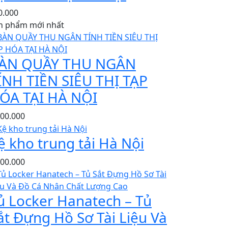
0.000
n phẩm mới nhất
ÀN QUẦY THU NGÂN
ÍNH TIỀN SIÊU THỊ TẠP
ÓA TẠI HÀ NỘI
500.000
ệ kho trung tải Hà Nội
500.000
ủ Locker Hanatech – Tủ
ắt Đựng Hồ Sơ Tài Liệu Và