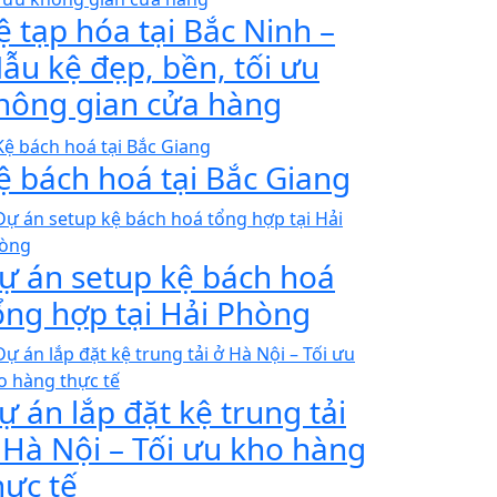
ệ tạp hóa tại Bắc Ninh –
ẫu kệ đẹp, bền, tối ưu
hông gian cửa hàng
ệ bách hoá tại Bắc Giang
ự án setup kệ bách hoá
ổng hợp tại Hải Phòng
ự án lắp đặt kệ trung tải
 Hà Nội – Tối ưu kho hàng
hực tế