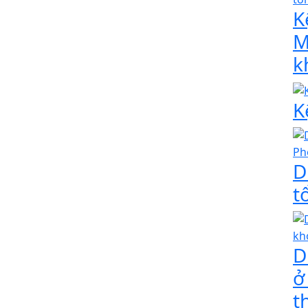
K
M
k
K
D
t
D
ở
t