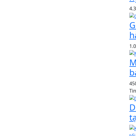
4.
G
h
1.
M
b
45
Ti
D
t