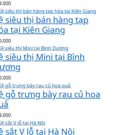
9.000
ệ siêu thị bán hàng tạp
óa tại Kiên Giang
0.000
ệ siêu thị Mini tại Bình
ương
0.000
ệ gỗ trưng bày rau củ hoa
uả
9.000
ệ sắt V lỗ tại Hà Nội