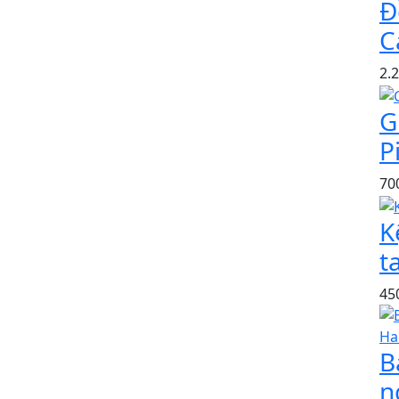
Đ
C
2.
G
P
70
K
t
45
B
n