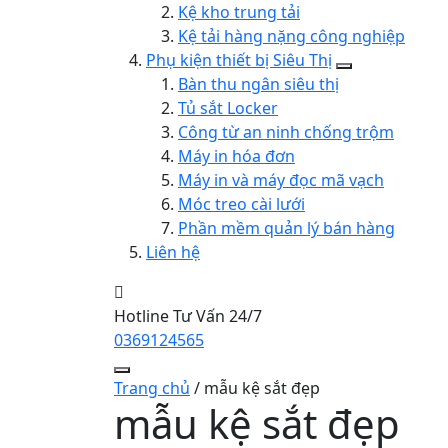
Kệ kho trung tải
Kệ tải hàng nặng công nghiệp
Phụ kiện thiết bị Siêu Thị
Bàn thu ngân siêu thị
Tủ sắt Locker
Công từ an ninh chống trộm
Máy in hóa đơn
Máy in và máy đọc mã vạch
Móc treo cài lưới
Phần mềm quản lý bán hàng
Liên hệ
Hotline Tư Vấn 24/7
0369124565
Trang chủ
/
mẫu kệ sắt đẹp
mẫu kệ sắt đẹp