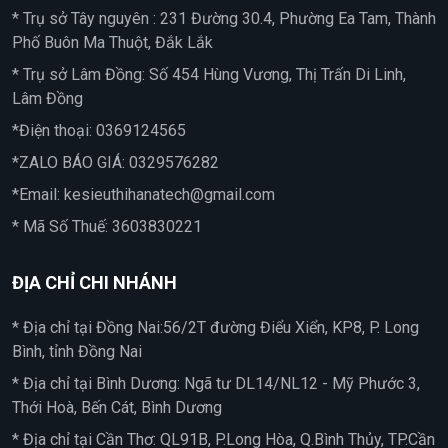
* Trụ sở Tây nguyên : 231 Đường 30.4, Phường Ea Tam, Thành
Phố Buôn Ma Thuột, Đắk Lắk
* Trụ sở Lâm Đồng: Số 454 Hùng Vương, Thị Trấn Di Linh,
Lâm Đồng
*Điện thoại:
0369124565
*ZALO BÁO GIÁ:
0329576282
*Email:
kesieuthihanatech@gmail.com
* Mã Số Thuế: 3603830221
ĐỊA CHỈ CHI NHÁNH
* Địa chỉ tại Đồng Nai:56/2T đường Điểu Xiển, KP8, P. Long
Bình, tỉnh Đồng Nai
* Địa chỉ tại Bình Dương: Ngã tư DL14/NL12 - Mỹ Phước 3,
Thới Hoà, Bến Cát, Bình Dương
* Địa chỉ tại Cần Thơ: QL91B, P.Long Hòa, Q.Bình Thủy, TP.Cần