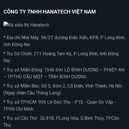
CÔNG TY TNHH HANATECH VIỆT NAM
* Địa chỉ Nhà Máy: 56/2T đường Điểu Xiển, KP8, P. Long Bình,
tỉnh Đồng Nai
* Trụ Sở Chính: 211 Hoàng Tam Kỳ, P. Long Bình, tỉnh Đồng
Nai
* Trụ sở Miền Đông: 1546 ĐẠI LỘ BÌNH DƯƠNG – P.HIỆP AN
– TP.THỦ DẦU MỘT – TỈNH BÌNH DƯƠNG
* Trụ sở Miền Bắc: Số 5, Xóm 2, Cổ Điển, Vĩnh Thanh, Hà Nôi
(Ngay chân Cầu Thăng Long)
* Trụ sở TPHCM: 936 Lê Đức Thọ - P15 - Quận Gò Vấp -
TP.Hồ Chí Minh
* Trụ sở Cần Thơ : QL91B, P.Long Hòa, Q.Bình Thủy, TP.Cần
Thơ