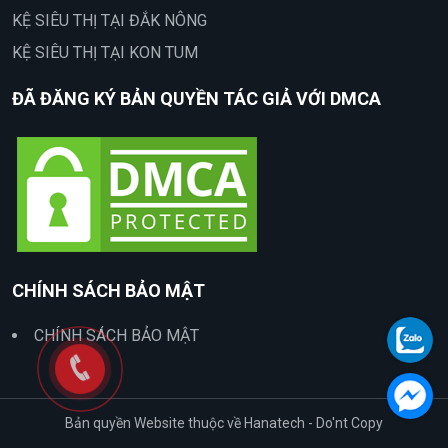
KỆ SIÊU THỊ TẠI ĐẮK NÔNG
KỆ SIÊU THỊ TẠI KON TUM
ĐÃ ĐĂNG KÝ BẢN QUYỀN TÁC GIẢ VỚI DMCA
CHÍNH SÁCH BẢO MẬT
CHÍNH SÁCH BẢO MẬT
Bản quyền Website thuộc về Hanatech - Do'nt Copy