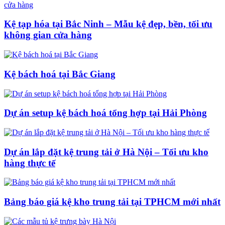
Kệ tạp hóa tại Bắc Ninh – Mẫu kệ đẹp, bền, tối ưu
không gian cửa hàng
Kệ bách hoá tại Bắc Giang
Dự án setup kệ bách hoá tổng hợp tại Hải Phòng
Dự án lắp đặt kệ trung tải ở Hà Nội – Tối ưu kho
hàng thực tế
Bảng báo giá kệ kho trung tải tại TPHCM mới nhất