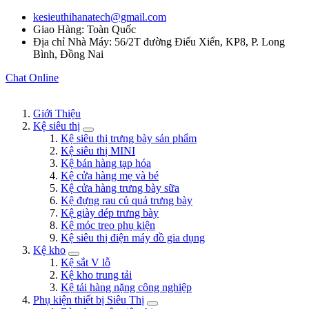
kesieuthihanatech@gmail.com
Giao Hàng: Toàn Quốc
Địa chỉ Nhà Máy: 56/2T đường Điểu Xiển, KP8, P. Long
Bình, Đồng Nai
Chat Online
Giới Thiệu
Kệ siêu thị
Kệ siêu thị trưng bày sản phẩm
Kệ siêu thị MINI
Kệ bán hàng tạp hóa
Kệ cửa hàng mẹ và bé
Kệ cửa hàng trưng bày sữa
Kệ đựng rau củ quả trưng bày
Kệ giày dép trưng bày
Kệ móc treo phụ kiện
Kệ siêu thị điện máy đồ gia dụng
Kệ kho
Kệ sắt V lỗ
Kệ kho trung tải
Kệ tải hàng nặng công nghiệp
Phụ kiện thiết bị Siêu Thị