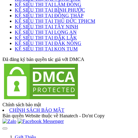
KỆ SIÊU THỊ TẠI LÂM ĐỒNG
KỆ SIÊU THỊ TẠI BÌNH PHƯỚC
KỆ SIÊU THỊ TẠI ĐỒNG THÁP
KỆ SIÊU THỊ TẠI THỦ ĐỨC TPHCM
KỆ SIÊU THỊ TẠI TÂY NINH
KỆ SIÊU THỊ TẠI LONG AN
KỆ SIÊU THỊ TẠI ĐẮK LẮK
KỆ SIÊU THỊ TẠI ĐẮK NÔNG
KỆ SIÊU THỊ TẠI KON TUM
Đã đăng ký bản quyền tác giả với DMCA
Chính sách bảo mật
CHÍNH SÁCH BẢO MẬT
Bản quyền Website thuộc về Hanatech - Do'nt Copy
Giới Thiệu