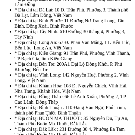
Lâm Đồng
* Địa chỉ tại Đà Lạt: 10 Đ. Trần Phú, Phường 3, Thành phố
Đà Lạt, Lâm Đồng, Việt Nam
* Địa chỉ tại Bình Phước: 11 Đường Nơ Trang Long, Tân
Bình, Đồng Xoài, Bình Phước
* Địa chỉ tại Tây Ninh: 610 Đường 30 tháng 4, Phường 3,
Tây Ninh
* Địa chỉ tại Long An: 67 Đ. Phan Văn Mảng, TT. Bến Lức,
Bến Lức, Long An, Việt Nam
* Địa chỉ tại Kiên Giang: 91 Trần Phú, Phường Vĩnh Thanh,
TP Rạch Giá, tỉnh Kiên Giang
* Địa chỉ tại Bến Tre: 200A1 Đại Lộ Đồng Khởi, P. Phú
Khương, Bến Tre
* Địa chỉ tại Vĩnh Long: 142 Nguyễn Huệ, Phường 2, Vĩnh
Long, Việt Nam
* Địa chỉ tại Khánh Hòa: 108 Đ. Nguyễn Chích, Vĩnh Hải,
Nha Trang, Khánh Hòa, Việt Nam
* Địa chỉ tại Đồng Tháp : 66 Lê Anh Xuân, Phường 2, TP.
Cao Lãnh, Đồng Tháp
* Địa chỉ tại Bình Thuận : 110 Đặng Văn Ngữ, Phú Trinh,
thành phố Phan Thiết, Bình Thuận
* Địa chỉ tại BUÔN MA THUỘT : 35 Nguyễn Du, Tự An,
Thành Phố Buôn Ma Thuột, Đắk Lắk
* Địa chỉ tại Đắk Lắk : 231 Đường 30.4, Phường Ea Tam,
Thành Phố Buôn Ma Thuột, Đắk Lắk