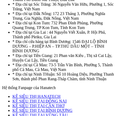
* Địa chỉ tại Sóc Trăng: 36 Nguyễn Văn Hữu, Phường 1, Sóc
Trăng, Việt Nam
* Địa chỉ tại Đắk Nông: 172 23 Tháng 3, Phường Nghĩa
Trung, Gia Nghĩa, Đăk Nông, Việt Nam
* Địa chỉ tại Kon Tum: 732 Phan Đình Phùng, Phường
Quang Trung, TP Kon Tum, Tỉnh Kon Tum
* Địa chỉ tại Gia Lai : 44 Nguyễn Viết Xuân, P. Hội Phú,
Thành phố Pleiku, Gia Lai
* Địa chỉ cửa hàng tại Bình Dương: 1546 ĐẠI LỘ BÌNH
DƯƠNG – P.HIỆP AN – TP.THỦ DẦU MỘT – TỈNH
BÌNH DƯƠNG
* Địa chỉ tại Tiền Giang: 21 Phan văn Kiêu , Thị xã Cai Lậy,
Huyện Cai Lậy, Tiền Giang
* Địa chỉ tại Cà Mau: 73-5 Trần Văn Bình, Phường 5, Thành
phố Cà Mau, Cà Mau, Việt Nam
* Địa chỉ tại Ninh THuận: Số 10 Hoàng Diệu, Phường Thanh
Sơn, thành phố Phan Rang-Tháp Chàm, tỉnh Ninh Thuận
Hệ thống Fanpage của Hanatech
KỆ SIÊU THỊ HANATECH
KỆ SIÊU THỊ TẠI ĐỒNG NAI
KỆ SIÊU THỊ TẠI CẦN THƠ
KỆ SIÊU THỊ TẠI BÌNH DƯƠNG
KỆ SIÊU THỊ TẠI VŨNG TÀU