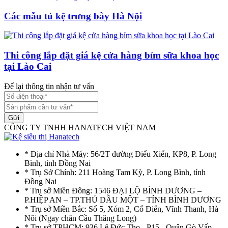
Các mẫu tủ kệ trưng bày Hà Nội
Thi công lắp đặt giá kệ cửa hàng bỉm sữa khoa học
tại Lào Cai
Để lại thông tin nhận tư vấn
Gửi
CÔNG TY TNHH HANATECH VIỆT NAM
* Địa chỉ Nhà Máy: 56/2T đường Điểu Xiển, KP8, P. Long
Bình, tỉnh Đồng Nai
* Trụ Sở Chính: 211 Hoàng Tam Kỳ, P. Long Bình, tỉnh
Đồng Nai
* Trụ sở Miền Đông: 1546 ĐẠI LỘ BÌNH DƯƠNG –
P.HIỆP AN – TP.THỦ DẦU MỘT – TỈNH BÌNH DƯƠNG
* Trụ sở Miền Bắc: Số 5, Xóm 2, Cổ Điển, Vĩnh Thanh, Hà
Nôi (Ngay chân Cầu Thăng Long)
* Trụ sở TPHCM: 936 Lê Đức Thọ - P15 - Quận Gò Vấp -