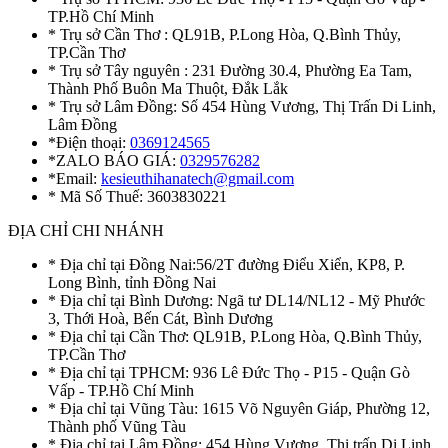
TP.Hồ Chí Minh
* Trụ sở Cần Thơ : QL91B, P.Long Hòa, Q.Bình Thủy,
TP.Cần Thơ
* Trụ sở Tây nguyên : 231 Đường 30.4, Phường Ea Tam,
Thành Phố Buôn Ma Thuột, Đắk Lắk
* Trụ sở Lâm Đồng: Số 454 Hùng Vương, Thị Trấn Di Linh,
Lâm Đồng
*Điện thoại:
0369124565
*ZALO BÁO GIÁ:
0329576282
*Email:
kesieuthihanatech@gmail.com
* Mã Số Thuế: 3603830221
ĐỊA CHỈ CHI NHÁNH
* Địa chỉ tại Đồng Nai:56/2T đường Điểu Xiển, KP8, P.
Long Bình, tỉnh Đồng Nai
* Địa chỉ tại Bình Dương: Ngã tư DL14/NL12 - Mỹ Phước
3, Thới Hoà, Bến Cát, Bình Dương
* Địa chỉ tại Cần Thơ: QL91B, P.Long Hòa, Q.Bình Thủy,
TP.Cần Thơ
* Địa chỉ tại TPHCM: 936 Lê Đức Thọ - P15 - Quận Gò
Vấp - TP.Hồ Chí Minh
* Địa chỉ tại Vũng Tàu: 1615 Võ Nguyên Giáp, Phường 12,
Thành phố Vũng Tàu
* Địa chỉ tại Lâm Đồng: 454 Hùng Vương, Thị trấn Di Linh,