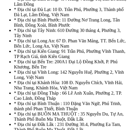
Lâm Đồng
* Địa chỉ tại Đà Lạt: 10 Đ. Trần Phú, Phường 3, Thành phố
Đà Lạt, Lâm Đồng, Việt Nam
* Địa chỉ tại Bình Phước: 11 Đường Nơ Trang Long, Tân
Bình, Đồng Xoài, Bình Phước
* Địa chỉ tại Tây Ninh: 610 Đường 30 tháng 4, Phường 3,
Tây Ninh
* Địa chỉ tại Long An: 67 Đ. Phan Văn Mảng, TT. Bến Lức,
Bến Lức, Long An, Việt Nam
* Địa chỉ tại Kiên Giang: 91 Trần Phú, Phường Vĩnh Thanh,
TP Rạch Giá, tỉnh Kiên Giang
* Địa chỉ tại Bến Tre: 200A1 Đại Lộ Đồng Khởi, P. Phú
Khương, Bến Tre
* Địa chỉ tại Vĩnh Long: 142 Nguyễn Huệ, Phường 2, Vĩnh
Long, Việt Nam
* Địa chỉ tại Khánh Hòa: 108 Đ. Nguyễn Chích, Vĩnh Hải,
Nha Trang, Khánh Hòa, Việt Nam
* Địa chỉ tại Đồng Tháp : 66 Lê Anh Xuân, Phường 2, TP.
Cao Lãnh, Đồng Tháp
* Địa chỉ tại Bình Thuận : 110 Đặng Văn Ngữ, Phú Trinh,
thành phố Phan Thiết, Bình Thuận
* Địa chỉ tại BUÔN MA THUỘT : 35 Nguyễn Du, Tự An,
Thành Phố Buôn Ma Thuột, Đắk Lắk
* Địa chỉ tại Đắk Lắk : 231 Đường 30.4, Phường Ea Tam,
Thành Phố Buôn Ma Thuột, Đắk Lắk