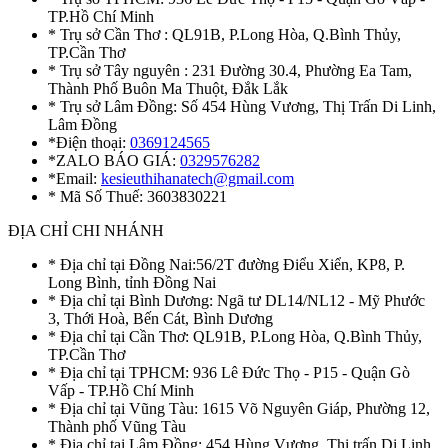
TP.Hồ Chí Minh
* Trụ sở Cần Thơ : QL91B, P.Long Hòa, Q.Bình Thủy,
TP.Cần Thơ
* Trụ sở Tây nguyên : 231 Đường 30.4, Phường Ea Tam,
Thành Phố Buôn Ma Thuột, Đắk Lắk
* Trụ sở Lâm Đồng: Số 454 Hùng Vương, Thị Trấn Di Linh,
Lâm Đồng
*Điện thoại:
0369124565
*ZALO BÁO GIÁ:
0329576282
*Email:
kesieuthihanatech@gmail.com
* Mã Số Thuế: 3603830221
ĐỊA CHỈ CHI NHÁNH
* Địa chỉ tại Đồng Nai:56/2T đường Điểu Xiển, KP8, P.
Long Bình, tỉnh Đồng Nai
* Địa chỉ tại Bình Dương: Ngã tư DL14/NL12 - Mỹ Phước
3, Thới Hoà, Bến Cát, Bình Dương
* Địa chỉ tại Cần Thơ: QL91B, P.Long Hòa, Q.Bình Thủy,
TP.Cần Thơ
* Địa chỉ tại TPHCM: 936 Lê Đức Thọ - P15 - Quận Gò
Vấp - TP.Hồ Chí Minh
* Địa chỉ tại Vũng Tàu: 1615 Võ Nguyên Giáp, Phường 12,
Thành phố Vũng Tàu
* Địa chỉ tại Lâm Đồng: 454 Hùng Vương, Thị trấn Di Linh,