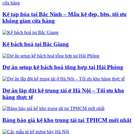
Kệ tạp hóa tại Bắc Ninh – Mẫu kệ đẹp, bền, tối ưu
không gian cửa hàng
Kệ bách hoá tại Bắc Giang
Dự án setup kệ bách hoá tổng hợp tại Hải Phòng
Dự án lắp đặt kệ trung tải ở Hà Nội – Tối ưu kho
hàng thực tế
Bảng báo giá kệ kho trung tải tại TPHCM mới nhất