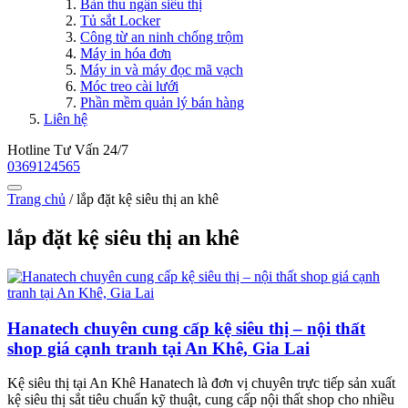
Bàn thu ngân siêu thị
Tủ sắt Locker
Công từ an ninh chống trộm
Máy in hóa đơn
Máy in và máy đọc mã vạch
Móc treo cài lưới
Phần mềm quản lý bán hàng
Liên hệ
Hotline Tư Vấn 24/7
0369124565
Trang chủ
/
lắp đặt kệ siêu thị an khê
lắp đặt kệ siêu thị an khê
Hanatech chuyên cung cấp kệ siêu thị – nội thất
shop giá cạnh tranh tại An Khê, Gia Lai
Kệ siêu thị tại An Khê Hanatech là đơn vị chuyên trực tiếp sản xuất
kệ siêu thị sắt tiêu chuẩn kỹ thuật, cung cấp nội thất shop cho nhiều