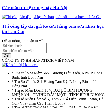
Các mẫu tủ kệ trưng bày Hà Nội
Thi công lắp đặt giá kệ cửa hàng bỉm sữa khoa học
tại Lào Cai
Để lại thông tin nhận tư vấn
Gửi
CÔNG TY TNHH HANATECH VIỆT NAM
* Địa chỉ Nhà Máy: 56/2T đường Điểu Xiển, KP8, P. Long
Bình, tỉnh Đồng Nai
* Trụ Sở Chính: 211 Hoàng Tam Kỳ, P. Long Bình, tỉnh
Đồng Nai
* Trụ sở Miền Đông: 1546 ĐẠI LỘ BÌNH DƯƠNG –
P.HIỆP AN – TP.THỦ DẦU MỘT – TỈNH BÌNH DƯƠNG
* Trụ sở Miền Bắc: Số 5, Xóm 2, Cổ Điển, Vĩnh Thanh, Hà
Nôi (Ngay chân Cầu Thăng Long)
* Trụ sở TPHCM: 936 Lê Đức Thọ - P15 - Quận Gò Vấp -