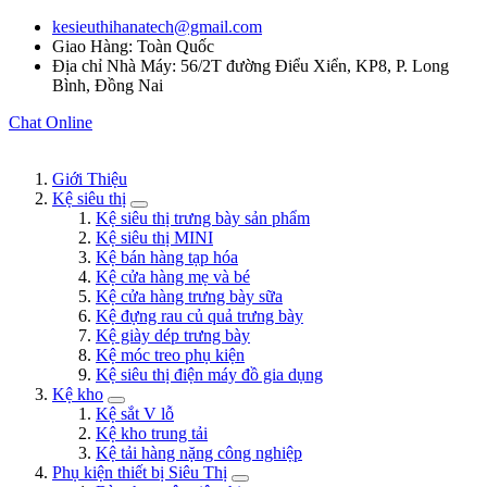
kesieuthihanatech@gmail.com
Giao Hàng: Toàn Quốc
Địa chỉ Nhà Máy: 56/2T đường Điểu Xiển, KP8, P. Long
Bình, Đồng Nai
Chat Online
Giới Thiệu
Kệ siêu thị
Kệ siêu thị trưng bày sản phẩm
Kệ siêu thị MINI
Kệ bán hàng tạp hóa
Kệ cửa hàng mẹ và bé
Kệ cửa hàng trưng bày sữa
Kệ đựng rau củ quả trưng bày
Kệ giày dép trưng bày
Kệ móc treo phụ kiện
Kệ siêu thị điện máy đồ gia dụng
Kệ kho
Kệ sắt V lỗ
Kệ kho trung tải
Kệ tải hàng nặng công nghiệp
Phụ kiện thiết bị Siêu Thị