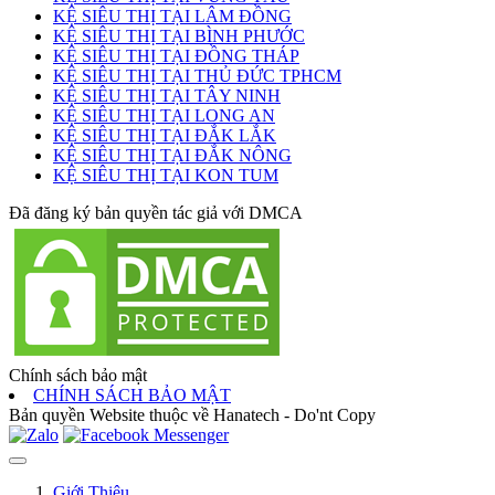
KỆ SIÊU THỊ TẠI LÂM ĐỒNG
KỆ SIÊU THỊ TẠI BÌNH PHƯỚC
KỆ SIÊU THỊ TẠI ĐỒNG THÁP
KỆ SIÊU THỊ TẠI THỦ ĐỨC TPHCM
KỆ SIÊU THỊ TẠI TÂY NINH
KỆ SIÊU THỊ TẠI LONG AN
KỆ SIÊU THỊ TẠI ĐẮK LẮK
KỆ SIÊU THỊ TẠI ĐẮK NÔNG
KỆ SIÊU THỊ TẠI KON TUM
Đã đăng ký bản quyền tác giả với DMCA
Chính sách bảo mật
CHÍNH SÁCH BẢO MẬT
Bản quyền Website thuộc về Hanatech - Do'nt Copy
Giới Thiệu