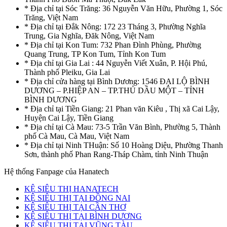
* Địa chỉ tại Sóc Trăng: 36 Nguyễn Văn Hữu, Phường 1, Sóc
Trăng, Việt Nam
* Địa chỉ tại Đắk Nông: 172 23 Tháng 3, Phường Nghĩa
Trung, Gia Nghĩa, Đăk Nông, Việt Nam
* Địa chỉ tại Kon Tum: 732 Phan Đình Phùng, Phường
Quang Trung, TP Kon Tum, Tỉnh Kon Tum
* Địa chỉ tại Gia Lai : 44 Nguyễn Viết Xuân, P. Hội Phú,
Thành phố Pleiku, Gia Lai
* Địa chỉ cửa hàng tại Bình Dương: 1546 ĐẠI LỘ BÌNH
DƯƠNG – P.HIỆP AN – TP.THỦ DẦU MỘT – TỈNH
BÌNH DƯƠNG
* Địa chỉ tại Tiền Giang: 21 Phan văn Kiêu , Thị xã Cai Lậy,
Huyện Cai Lậy, Tiền Giang
* Địa chỉ tại Cà Mau: 73-5 Trần Văn Bình, Phường 5, Thành
phố Cà Mau, Cà Mau, Việt Nam
* Địa chỉ tại Ninh THuận: Số 10 Hoàng Diệu, Phường Thanh
Sơn, thành phố Phan Rang-Tháp Chàm, tỉnh Ninh Thuận
Hệ thống Fanpage của Hanatech
KỆ SIÊU THỊ HANATECH
KỆ SIÊU THỊ TẠI ĐỒNG NAI
KỆ SIÊU THỊ TẠI CẦN THƠ
KỆ SIÊU THỊ TẠI BÌNH DƯƠNG
KỆ SIÊU THỊ TẠI VŨNG TÀU