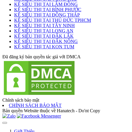
KỆ SIÊU THỊ TẠI LÂM ĐỒNG
KỆ SIÊU THỊ TẠI BÌNH PHƯỚC
KỆ SIÊU THỊ TẠI ĐỒNG THÁP
KỆ SIÊU THỊ TẠI THỦ ĐỨC TPHCM
KỆ SIÊU THỊ TẠI TÂY NINH
KỆ SIÊU THỊ TẠI LONG AN
KỆ SIÊU THỊ TẠI ĐẮK LẮK
KỆ SIÊU THỊ TẠI ĐẮK NÔNG
KỆ SIÊU THỊ TẠI KON TUM
Đã đăng ký bản quyền tác giả với DMCA
Chính sách bảo mật
CHÍNH SÁCH BẢO MẬT
Bản quyền Website thuộc về Hanatech - Do'nt Copy
Giới Thiệu