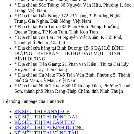
* Địa chỉ tại Sóc Trăng: 36 Nguyễn Văn Hữu, Phường 1, Sóc
Trăng, Việt Nam
* Địa chỉ tại Đắk Nông: 172 23 Tháng 3, Phường Nghĩa
Trung, Gia Nghĩa, Đăk Nông, Việt Nam
* Địa chỉ tại Kon Tum: 732 Phan Đình Phùng, Phường
Quang Trung, TP Kon Tum, Tỉnh Kon Tum
* Địa chỉ tại Gia Lai : 44 Nguyễn Viết Xuân, P. Hội Phú,
Thành phố Pleiku, Gia Lai
* Địa chỉ cửa hàng tại Bình Dương: 1546 ĐẠI LỘ BÌNH
DƯƠNG – P.HIỆP AN – TP.THỦ DẦU MỘT – TỈNH
BÌNH DƯƠNG
* Địa chỉ tại Tiền Giang: 21 Phan văn Kiêu , Thị xã Cai Lậy,
Huyện Cai Lậy, Tiền Giang
* Địa chỉ tại Cà Mau: 73-5 Trần Văn Bình, Phường 5, Thành
phố Cà Mau, Cà Mau, Việt Nam
* Địa chỉ tại Ninh THuận: Số 10 Hoàng Diệu, Phường Thanh
Sơn, thành phố Phan Rang-Tháp Chàm, tỉnh Ninh Thuận
Hệ thống Fanpage của Hanatech
KỆ SIÊU THỊ HANATECH
KỆ SIÊU THỊ TẠI ĐỒNG NAI
KỆ SIÊU THỊ TẠI CẦN THƠ
KỆ SIÊU THỊ TẠI BÌNH DƯƠNG
KỆ SIÊU THỊ TẠI VŨNG TÀU