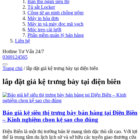
Bàn thu ngân siêu thị
Tủ sắt Locker
Công từ an ninh chống trộm
Máy in hóa đơn
Máy in và máy đọc mã vạch
Móc treo cài lưới
Phần mềm quản lý bán hàng
Liên hệ
Hotline Tư Vấn 24/7
0369124565
Trang chủ
/
lắp đặt giá kệ trưng bày tại điện biên
lắp đặt giá kệ trưng bày tại điện biên
Báo giá kệ siêu thị trưng bày bán hàng tại Điện Biên
– Kinh nghiệm chọn kệ sao cho đúng
Điện Biên là một thị trường bán lẻ mang tính đặc thù rất cao. Với lợi
thế là trung tâm du lịch lịch sử và sở hữu các tuyến giao thương cửa