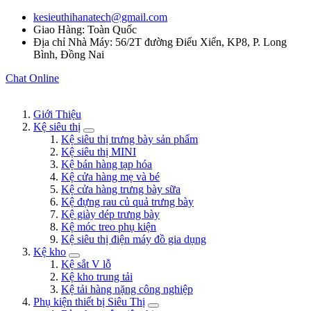
kesieuthihanatech@gmail.com
Giao Hàng: Toàn Quốc
Địa chỉ Nhà Máy: 56/2T đường Điểu Xiển, KP8, P. Long
Bình, Đồng Nai
Chat Online
Giới Thiệu
Kệ siêu thị
Kệ siêu thị trưng bày sản phẩm
Kệ siêu thị MINI
Kệ bán hàng tạp hóa
Kệ cửa hàng mẹ và bé
Kệ cửa hàng trưng bày sữa
Kệ đựng rau củ quả trưng bày
Kệ giày dép trưng bày
Kệ móc treo phụ kiện
Kệ siêu thị điện máy đồ gia dụng
Kệ kho
Kệ sắt V lỗ
Kệ kho trung tải
Kệ tải hàng nặng công nghiệp
Phụ kiện thiết bị Siêu Thị