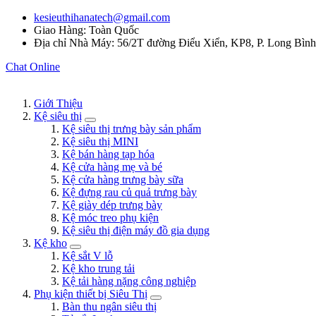
kesieuthihanatech@gmail.com
Giao Hàng: Toàn Quốc
Địa chỉ Nhà Máy: 56/2T đường Điểu Xiển, KP8, P. Long Bìn
Chat Online
Giới Thiệu
Kệ siêu thị
Kệ siêu thị trưng bày sản phẩm
Kệ siêu thị MINI
Kệ bán hàng tạp hóa
Kệ cửa hàng mẹ và bé
Kệ cửa hàng trưng bày sữa
Kệ đựng rau củ quả trưng bày
Kệ giày dép trưng bày
Kệ móc treo phụ kiện
Kệ siêu thị điện máy đồ gia dụng
Kệ kho
Kệ sắt V lỗ
Kệ kho trung tải
Kệ tải hàng nặng công nghiệp
Phụ kiện thiết bị Siêu Thị
Bàn thu ngân siêu thị