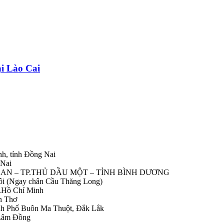
ại Lào Cai
nh, tỉnh Đồng Nai
 Nai
IỆP AN – TP.THỦ DẦU MỘT – TỈNH BÌNH DƯƠNG
Nôi (Ngay chân Cầu Thăng Long)
.Hồ Chí Minh
n Thơ
ành Phố Buôn Ma Thuột, Đắk Lắk
 Lâm Đồng