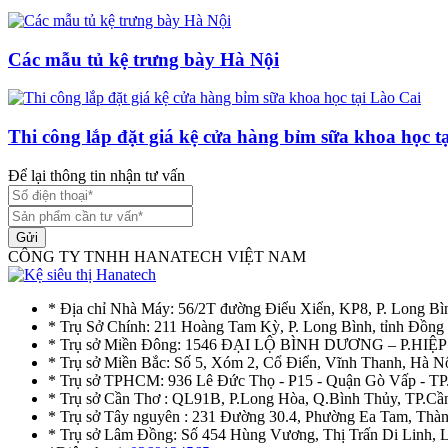
Các mẫu tủ kệ trưng bày Hà Nội
Thi công lắp đặt giá kệ cửa hàng bỉm sữa khoa học t
Để lại thông tin nhận tư vấn
Gửi
CÔNG TY TNHH HANATECH VIỆT NAM
* Địa chỉ Nhà Máy: 56/2T đường Điểu Xiển, KP8, P. Long Bì
* Trụ Sở Chính: 211 Hoàng Tam Kỳ, P. Long Bình, tỉnh Đồng
* Trụ sở Miền Đông: 1546 ĐẠI LỘ BÌNH DƯƠNG – P.H
* Trụ sở Miền Bắc: Số 5, Xóm 2, Cổ Điển, Vĩnh Thanh, Hà 
* Trụ sở TPHCM: 936 Lê Đức Thọ - P15 - Quận Gò Vấp - TP
* Trụ sở Cần Thơ : QL91B, P.Long Hòa, Q.Bình Thủy, TP.Cầ
* Trụ sở Tây nguyên : 231 Đường 30.4, Phường Ea Tam, Th
* Trụ sở Lâm Đồng: Số 454 Hùng Vương, Thị Trấn Di Linh,