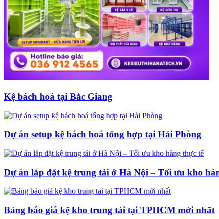
Kệ bách hoá tại Bắc Giang
Dự án setup kệ bách hoá tổng hợp tại Hải Phòng
Dự án lắp đặt kệ trung tải ở Hà Nội – Tối ưu kho hàn
Bảng báo giá kệ kho trung tải tại TPHCM mới nhất