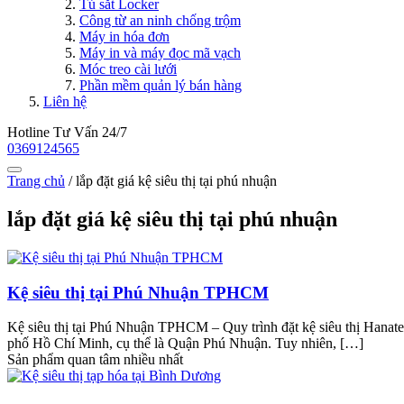
Tủ sắt Locker
Công từ an ninh chống trộm
Máy in hóa đơn
Máy in và máy đọc mã vạch
Móc treo cài lưới
Phần mềm quản lý bán hàng
Liên hệ
Hotline Tư Vấn 24/7
0369124565
Trang chủ
/
lắp đặt giá kệ siêu thị tại phú nhuận
lắp đặt giá kệ siêu thị tại phú nhuận
Kệ siêu thị tại Phú Nhuận TPHCM
Kệ siêu thị tại Phú Nhuận TPHCM – Quy trình đặt kệ siêu thị Hanate
phố Hồ Chí Minh, cụ thể là Quận Phú Nhuận. Tuy nhiên, […]
Sản phẩm quan tâm nhiều nhất