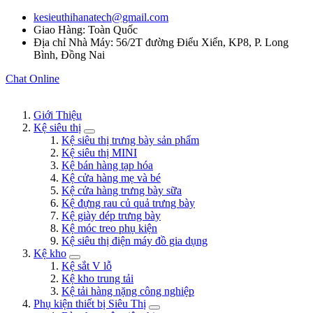
kesieuthihanatech@gmail.com
Giao Hàng: Toàn Quốc
Địa chỉ Nhà Máy: 56/2T đường Điểu Xiển, KP8, P. Long
Bình, Đồng Nai
Chat Online
Giới Thiệu
Kệ siêu thị
Kệ siêu thị trưng bày sản phẩm
Kệ siêu thị MINI
Kệ bán hàng tạp hóa
Kệ cửa hàng mẹ và bé
Kệ cửa hàng trưng bày sữa
Kệ đựng rau củ quả trưng bày
Kệ giày dép trưng bày
Kệ móc treo phụ kiện
Kệ siêu thị điện máy đồ gia dụng
Kệ kho
Kệ sắt V lỗ
Kệ kho trung tải
Kệ tải hàng nặng công nghiệp
Phụ kiện thiết bị Siêu Thị