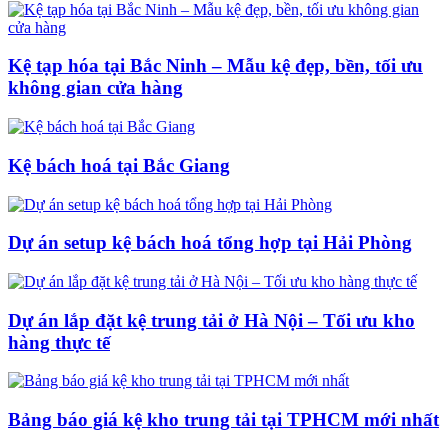
Kệ tạp hóa tại Bắc Ninh – Mẫu kệ đẹp, bền, tối ưu
không gian cửa hàng
Kệ bách hoá tại Bắc Giang
Dự án setup kệ bách hoá tổng hợp tại Hải Phòng
Dự án lắp đặt kệ trung tải ở Hà Nội – Tối ưu kho
hàng thực tế
Bảng báo giá kệ kho trung tải tại TPHCM mới nhất