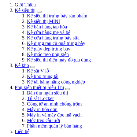
Giới Thiệu
Kệ siêu thị
Kệ siêu thị trưng bày sản phẩm
Kệ siêu thị MINI
Kệ bán hàng tạp hóa
Kệ cửa hàng mẹ và bé
Kệ cửa hàng trưng bày sữa
Kệ đựng rau củ quả trưng bày
Kệ giày dép trưng bày
Kệ móc treo phụ kiện
Kệ siêu thị điện máy đồ gia dụng
Kệ kho
Kệ sắt V lỗ
Kệ kho trung tải
Kệ tải hàng nặng công nghiệp
Phụ kiện thiết bị Siêu Thị
Bàn thu ngân siêu thị
Tủ sắt Locker
Công từ an ninh chống trộm
Máy in hóa đơn
Máy in và máy đọc mã vạch
Móc treo cài lưới
Phần mềm quản lý bán hàng
Liên hệ