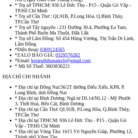
* Trụ sở TPHCM: 936 Lê Đức Thọ - P15 - Quận Gò Vấp -
TP.Hồ Chí Minh
* Trụ sở Cần Thơ : QL91B, P.Long Hòa, Q.Bình Thủy,
TP.Cần Thơ
* Trụ sở Tây nguyên : 231 Đường 30.4, Phường Ea Tam,
Thành Phố Buôn Ma Thuột, Đắk Lắk
* Trụ sở Lâm Đồng: Số 454 Hùng Vương, Thị Trấn Di Linh,
Lâm Đồng
*Điện thoại:
0369124565
*ZALO BÁO GIÁ:
0329576282
*Email:
kesieuthihanatech@gmail.com
* Mã Số Thuế: 3603830221
ĐỊA CHỈ CHI NHÁNH
* Địa chỉ tại Đồng Nai:56/2T đường Điểu Xiển, KP8, P.
Long Bình, tỉnh Đồng Nai
* Địa chỉ tại Bình Dương: Ngã tư DL14/NL12 - Mỹ Phước
3, Thới Hoà, Bến Cát, Bình Dương
* Địa chỉ tại Cần Thơ: QL91B, P.Long Hòa, Q.Bình Thủy,
TP.Cần Thơ
* Địa chỉ tại TPHCM: 936 Lê Đức Thọ - P15 - Quận Gò
Vấp - TP.Hồ Chí Minh
* Địa chỉ tại Vũng Tàu: 1615 Võ Nguyên Giáp, Phường 12,
Thành phố Vũng Tàu