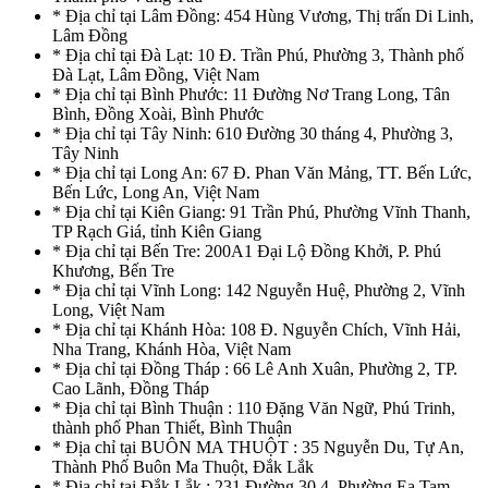
* Địa chỉ tại Lâm Đồng: 454 Hùng Vương, Thị trấn Di Linh,
Lâm Đồng
* Địa chỉ tại Đà Lạt: 10 Đ. Trần Phú, Phường 3, Thành phố
Đà Lạt, Lâm Đồng, Việt Nam
* Địa chỉ tại Bình Phước: 11 Đường Nơ Trang Long, Tân
Bình, Đồng Xoài, Bình Phước
* Địa chỉ tại Tây Ninh: 610 Đường 30 tháng 4, Phường 3,
Tây Ninh
* Địa chỉ tại Long An: 67 Đ. Phan Văn Mảng, TT. Bến Lức,
Bến Lức, Long An, Việt Nam
* Địa chỉ tại Kiên Giang: 91 Trần Phú, Phường Vĩnh Thanh,
TP Rạch Giá, tỉnh Kiên Giang
* Địa chỉ tại Bến Tre: 200A1 Đại Lộ Đồng Khởi, P. Phú
Khương, Bến Tre
* Địa chỉ tại Vĩnh Long: 142 Nguyễn Huệ, Phường 2, Vĩnh
Long, Việt Nam
* Địa chỉ tại Khánh Hòa: 108 Đ. Nguyễn Chích, Vĩnh Hải,
Nha Trang, Khánh Hòa, Việt Nam
* Địa chỉ tại Đồng Tháp : 66 Lê Anh Xuân, Phường 2, TP.
Cao Lãnh, Đồng Tháp
* Địa chỉ tại Bình Thuận : 110 Đặng Văn Ngữ, Phú Trinh,
thành phố Phan Thiết, Bình Thuận
* Địa chỉ tại BUÔN MA THUỘT : 35 Nguyễn Du, Tự An,
Thành Phố Buôn Ma Thuột, Đắk Lắk
* Địa chỉ tại Đắk Lắk : 231 Đường 30.4, Phường Ea Tam,