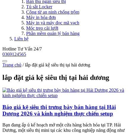
Bàn thu ngân siêu thị
Tủ sắt Locker
Công từ an ninh chống trộm
Máy in hóa đơn
Máy in và máy đọc mã vạch
Móc treo cài lưới
Phần mềm quản lý bán hàng
Liên hệ
Hotline Tư Vấn 24/7
0369124565
Trang chủ
/
lắp đặt giá kệ siêu thị tại hải dương
lắp đặt giá kệ siêu thị tại hải dương
Báo giá kệ siêu thị trưng bày bán hàng tại Hải
Dương 2026 và kinh nghiệm thực chiến setup
Bạn đang ấp ủ kế hoạch mở một cửa hàng bách hóa tại TP. Hải
Dương, một siêu thị mini tại các khu công nghiệp năng động như