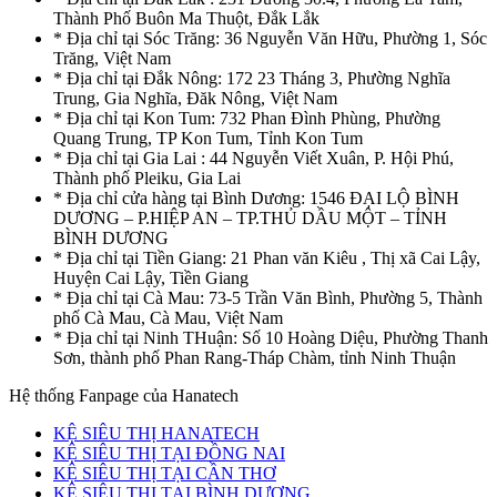
Thành Phố Buôn Ma Thuột, Đắk Lắk
* Địa chỉ tại Sóc Trăng: 36 Nguyễn Văn Hữu, Phường 1, Sóc
Trăng, Việt Nam
* Địa chỉ tại Đắk Nông: 172 23 Tháng 3, Phường Nghĩa
Trung, Gia Nghĩa, Đăk Nông, Việt Nam
* Địa chỉ tại Kon Tum: 732 Phan Đình Phùng, Phường
Quang Trung, TP Kon Tum, Tỉnh Kon Tum
* Địa chỉ tại Gia Lai : 44 Nguyễn Viết Xuân, P. Hội Phú,
Thành phố Pleiku, Gia Lai
* Địa chỉ cửa hàng tại Bình Dương: 1546 ĐẠI LỘ BÌNH
DƯƠNG – P.HIỆP AN – TP.THỦ DẦU MỘT – TỈNH
BÌNH DƯƠNG
* Địa chỉ tại Tiền Giang: 21 Phan văn Kiêu , Thị xã Cai Lậy,
Huyện Cai Lậy, Tiền Giang
* Địa chỉ tại Cà Mau: 73-5 Trần Văn Bình, Phường 5, Thành
phố Cà Mau, Cà Mau, Việt Nam
* Địa chỉ tại Ninh THuận: Số 10 Hoàng Diệu, Phường Thanh
Sơn, thành phố Phan Rang-Tháp Chàm, tỉnh Ninh Thuận
Hệ thống Fanpage của Hanatech
KỆ SIÊU THỊ HANATECH
KỆ SIÊU THỊ TẠI ĐỒNG NAI
KỆ SIÊU THỊ TẠI CẦN THƠ
KỆ SIÊU THỊ TẠI BÌNH DƯƠNG