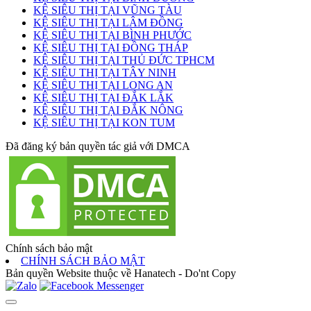
KỆ SIÊU THỊ TẠI VŨNG TÀU
KỆ SIÊU THỊ TẠI LÂM ĐỒNG
KỆ SIÊU THỊ TẠI BÌNH PHƯỚC
KỆ SIÊU THỊ TẠI ĐỒNG THÁP
KỆ SIÊU THỊ TẠI THỦ ĐỨC TPHCM
KỆ SIÊU THỊ TẠI TÂY NINH
KỆ SIÊU THỊ TẠI LONG AN
KỆ SIÊU THỊ TẠI ĐẮK LẮK
KỆ SIÊU THỊ TẠI ĐẮK NÔNG
KỆ SIÊU THỊ TẠI KON TUM
Đã đăng ký bản quyền tác giả với DMCA
Chính sách bảo mật
CHÍNH SÁCH BẢO MẬT
Bản quyền Website thuộc về Hanatech - Do'nt Copy