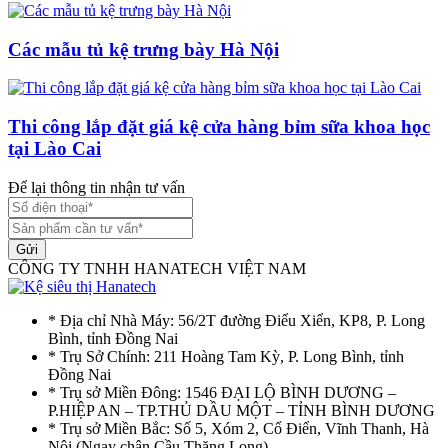
Các mẫu tủ kệ trưng bày Hà Nội
Thi công lắp đặt giá kệ cửa hàng bỉm sữa khoa học
tại Lào Cai
Để lại thông tin nhận tư vấn
Gửi
CÔNG TY TNHH HANATECH VIỆT NAM
* Địa chỉ Nhà Máy: 56/2T đường Điểu Xiển, KP8, P. Long
Bình, tỉnh Đồng Nai
* Trụ Sở Chính: 211 Hoàng Tam Kỳ, P. Long Bình, tỉnh
Đồng Nai
* Trụ sở Miền Đông: 1546 ĐẠI LỘ BÌNH DƯƠNG –
P.HIỆP AN – TP.THỦ DẦU MỘT – TỈNH BÌNH DƯƠNG
* Trụ sở Miền Bắc: Số 5, Xóm 2, Cổ Điển, Vĩnh Thanh, Hà
Nôi (Ngay chân Cầu Thăng Long)