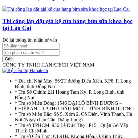
Thi công lắp đặt giá kệ cửa hàng bỉm sữa khoa học
tại Lào Cai
Để lại thông tin nhận tư vấn
Gửi
CÔNG TY TNHH HANATECH VIỆT NAM
* Địa chỉ Nhà Máy: 56/2T đường Điểu Xiển, KP8, P. Long
Bình, tỉnh Đồng Nai
* Trụ Sở Chính: 211 Hoàng Tam Kỳ, P. Long Bình, tỉnh
Đồng Nai
* Trụ sở Miền Đông: 1546 ĐẠI LỘ BÌNH DƯƠNG –
P.HIỆP AN – TP.THỦ DẦU MỘT – TỈNH BÌNH DƯƠNG
* Trụ sở Miền Bắc: Số 5, Xóm 2, Cổ Điển, Vĩnh Thanh, Hà
Nôi (Ngay chân Cầu Thăng Long)
* Trụ sở TPHCM: 936 Lê Đức Thọ - P15 - Quận Gò Vấp -
TP.Hồ Chí Minh
* Trụ sở Cần Thơ : QL91B, P.Long Hòa, Q.Bình Thủy,