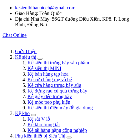
kesieuthihanatech@gmail.com
Giao Hàng: Toàn Quốc
Địa chỉ Nhà Máy: 56/2T đường Điểu Xiển, KP8, P. Long
Bình, Đồng Nai
Chat Online
Giới Thiệu
Kệ siêu thị
Kệ siêu thị trưng bày sản phẩm
Kệ siêu thị MINI
Kệ bán hàng tạp hóa
Kệ cửa hàng mẹ và bé
Kệ cửa hàng trưng bày sữa
Kệ đựng rau củ quả trưng bày
Kệ giày dép trưng bày
Kệ móc treo phụ kiện
Kệ siêu thị điện máy đồ gia dụng
Kệ kho
Kệ sắt V lỗ
Kệ kho trung tải
Kệ tải hàng nặng công nghiệp
Phụ kiện thiết bị Siêu Thị