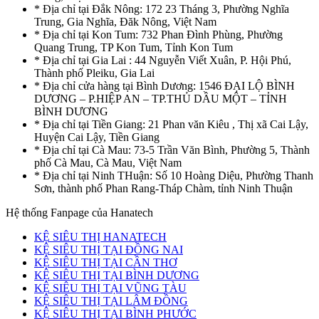
* Địa chỉ tại Đắk Nông: 172 23 Tháng 3, Phường Nghĩa
Trung, Gia Nghĩa, Đăk Nông, Việt Nam
* Địa chỉ tại Kon Tum: 732 Phan Đình Phùng, Phường
Quang Trung, TP Kon Tum, Tỉnh Kon Tum
* Địa chỉ tại Gia Lai : 44 Nguyễn Viết Xuân, P. Hội Phú,
Thành phố Pleiku, Gia Lai
* Địa chỉ cửa hàng tại Bình Dương: 1546 ĐẠI LỘ BÌNH
DƯƠNG – P.HIỆP AN – TP.THỦ DẦU MỘT – TỈNH
BÌNH DƯƠNG
* Địa chỉ tại Tiền Giang: 21 Phan văn Kiêu , Thị xã Cai Lậy,
Huyện Cai Lậy, Tiền Giang
* Địa chỉ tại Cà Mau: 73-5 Trần Văn Bình, Phường 5, Thành
phố Cà Mau, Cà Mau, Việt Nam
* Địa chỉ tại Ninh THuận: Số 10 Hoàng Diệu, Phường Thanh
Sơn, thành phố Phan Rang-Tháp Chàm, tỉnh Ninh Thuận
Hệ thống Fanpage của Hanatech
KỆ SIÊU THỊ HANATECH
KỆ SIÊU THỊ TẠI ĐỒNG NAI
KỆ SIÊU THỊ TẠI CẦN THƠ
KỆ SIÊU THỊ TẠI BÌNH DƯƠNG
KỆ SIÊU THỊ TẠI VŨNG TÀU
KỆ SIÊU THỊ TẠI LÂM ĐỒNG
KỆ SIÊU THỊ TẠI BÌNH PHƯỚC