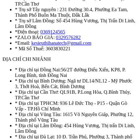
TP.Cần Thơ
* Trụ sở Tây nguyên : 231 Đường 30.4, Phường Ea Tam,
Thành Phố Buôn Ma Thuột, Đắk Lắk
* Trụ sở Lâm Đồng: Số 454 Hùng Vương, Thị Trấn Di Linh,
Lâm Đồng
*Điện thoại:
0369124565
*ZALO BÁO GIÁ:
0329576282
*Email:
kesieuthihanatech@gmail.com
* Mã Số Thuế: 3603830221
ĐỊA CHỈ CHI NHÁNH
* Địa chỉ tại Đồng Nai:56/2T đường Điểu Xiển, KP8, P.
Long Bình, tỉnh Đồng Nai
* Địa chỉ tại Bình Dương: Ngã tư DL14/NL12 - Mỹ Phước
3, Thới Hoà, Bến Cát, Bình Dương
* Địa chỉ tại Cần Thơ: QL91B, P.Long Hòa, Q.Bình Thủy,
TP.Cần Thơ
* Địa chỉ tại TPHCM: 936 Lê Đức Thọ - P15 - Quận Gò
Vấp - TP.Hồ Chí Minh
* Địa chỉ tại Vũng Tàu: 1615 Võ Nguyên Giáp, Phường 12,
Thành phố Vũng Tàu
* Địa chỉ tại Lâm Đồng: 454 Hùng Vương, Thị trấn Di Linh,
Lâm Đồng
* Địa chỉ tại Đà Lạt: 10 Đ. Trần Phú, Phường 3, Thành phố