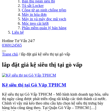
Bàn thu ngân siêu thị
Tủ sắt Locker
Công từ an ninh chống trộm
Máy in hóa đơn
Máy in và máy đọc mã vạch
Móc treo cài lưới
Phần mềm quản lý bán hàng
Liên hệ
Hotline Tư Vấn 24/7
0369124565
Trang chủ
/
lắp đặt giá kệ siêu thị tại gò vấp
lắp đặt giá kệ siêu thị tại gò vấp
Kệ siêu thị tại Gò Vấp TPHCM
Kệ siêu thị tại Gò Vấp TPHCM – Mô hình kinh doanh tạp hóa, siêu
thị ngày càng được phát triển rộng rãi khắp các tỉnh thành cả nước.
Chính vì vậy mà kéo theo nhu cầu lựa chọn kệ siêu thị trưng bày
hàng hóa cũng tăng theo. Tại Quận Gò Vấp – TPHCM […]