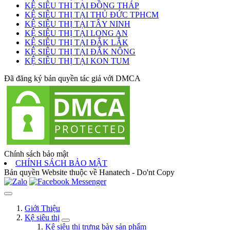
KỆ SIÊU THỊ TẠI ĐỒNG THÁP
KỆ SIÊU THỊ TẠI THỦ ĐỨC TPHCM
KỆ SIÊU THỊ TẠI TÂY NINH
KỆ SIÊU THỊ TẠI LONG AN
KỆ SIÊU THỊ TẠI ĐẮK LẮK
KỆ SIÊU THỊ TẠI ĐẮK NÔNG
KỆ SIÊU THỊ TẠI KON TUM
Đã đăng ký bản quyền tác giả với DMCA
Chính sách bảo mật
CHÍNH SÁCH BẢO MẬT
Bản quyền Website thuộc về Hanatech - Do'nt Copy
Giới Thiệu
Kệ siêu thị
Kệ siêu thị trưng bày sản phẩm