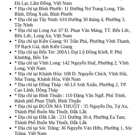
Đà Lạt, Lâm Đồng, Việt Nam
* Địa chỉ tại Bình Phước: 11 Đường Nơ Trang Long, Tân
Bình, Đồng Xoài, Bình Phước
* Địa chỉ tại Tây Ninh: 610 Đường 30 tháng 4, Phường 3,
Tây Ninh
* Địa chỉ tại Long An: 67 Đ. Phan Văn Mảng, TT. Bến Lức,
Bến Lức, Long An, Việt Nam
* Địa chỉ tại Kiên Giang: 91 Trần Phú, Phường Vĩnh Thanh,
TP Rạch Giá, tỉnh Kiên Giang
* Địa chỉ tại Bến Tre: 200A1 Đại Lộ Đồng Khởi, P. Phú
Khương, Bến Tre
* Địa chỉ tại Vĩnh Long: 142 Nguyễn Huệ, Phường 2, Vĩnh
Long, Việt Nam
* Địa chỉ tại Khánh Hòa: 108 Đ. Nguyễn Chích, Vĩnh Hải,
Nha Trang, Khánh Hòa, Việt Nam
* Địa chỉ tại Đồng Tháp : 66 Lê Anh Xuân, Phường 2, TP.
Cao Lãnh, Đồng Tháp
* Địa chỉ tại Bình Thuận : 110 Đặng Văn Ngữ, Phú Trinh,
thành phố Phan Thiết, Bình Thuận
* Địa chỉ tại BUÔN MA THUỘT : 35 Nguyễn Du, Tự An,
Thành Phố Buôn Ma Thuột, Đắk Lắk
* Địa chỉ tại Đắk Lắk : 231 Đường 30.4, Phường Ea Tam,
Thành Phố Buôn Ma Thuột, Đắk Lắk
* Địa chỉ tại Sóc Trăng: 36 Nguyễn Văn Hữu, Phường 1, Sóc
Trăng, Việt Nam