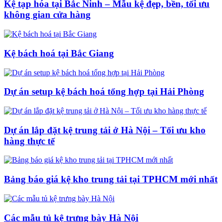
Kệ tạp hóa tại Bắc Ninh – Mẫu kệ đẹp, bền, tối ưu
không gian cửa hàng
Kệ bách hoá tại Bắc Giang
Dự án setup kệ bách hoá tổng hợp tại Hải Phòng
Dự án lắp đặt kệ trung tải ở Hà Nội – Tối ưu kho
hàng thực tế
Bảng báo giá kệ kho trung tải tại TPHCM mới nhất
Các mẫu tủ kệ trưng bày Hà Nội