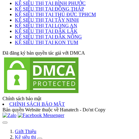
KỆ SIÊU THỊ TẠI BÌNH PHƯỚC
KỆ SIÊU THỊ TẠI ĐỒNG THÁP
KỆ SIÊU THỊ TẠI THỦ ĐỨC TPHCM
KỆ SIÊU THỊ TẠI TÂY NINH
KỆ SIÊU THỊ TẠI LONG AN
KỆ SIÊU THỊ TẠI ĐẮK LẮK
KỆ SIÊU THỊ TẠI ĐẮK NÔNG
KỆ SIÊU THỊ TẠI KON TUM
Đã đăng ký bản quyền tác giả với DMCA
Chính sách bảo mật
CHÍNH SÁCH BẢO MẬT
Bản quyền Website thuộc về Hanatech - Do'nt Copy
Giới Thiệu
Kệ siêu thị