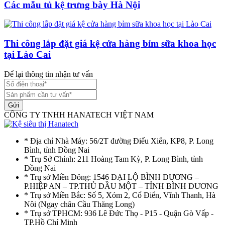
Các mẫu tủ kệ trưng bày Hà Nội
Thi công lắp đặt giá kệ cửa hàng bỉm sữa khoa học
tại Lào Cai
Để lại thông tin nhận tư vấn
Gửi
CÔNG TY TNHH HANATECH VIỆT NAM
* Địa chỉ Nhà Máy: 56/2T đường Điểu Xiển, KP8, P. Long
Bình, tỉnh Đồng Nai
* Trụ Sở Chính: 211 Hoàng Tam Kỳ, P. Long Bình, tỉnh
Đồng Nai
* Trụ sở Miền Đông: 1546 ĐẠI LỘ BÌNH DƯƠNG –
P.HIỆP AN – TP.THỦ DẦU MỘT – TỈNH BÌNH DƯƠNG
* Trụ sở Miền Bắc: Số 5, Xóm 2, Cổ Điển, Vĩnh Thanh, Hà
Nôi (Ngay chân Cầu Thăng Long)
* Trụ sở TPHCM: 936 Lê Đức Thọ - P15 - Quận Gò Vấp -
TP.Hồ Chí Minh