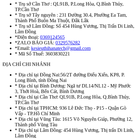
* Trụ sở Cần Thơ : QL91B, P.Long Hòa, Q.Bình Thủy,
TP.Cần Thơ
* Trụ sở Tây nguyên : 231 Đường 30.4, Phường Ea Tam,
Thành Phố Buôn Ma Thuột, Đắk Lắk
* Trụ sở Lâm Đồng: Số 454 Hùng Vương, Thị Trấn Di Linh,
Lâm Đồng
*Điện thoại:
0369124565
*ZALO BÁO GIÁ:
0329576282
*Email:
kesieuthihanatech@gmail.com
* Mã Số Thuế: 3603830221
ĐỊA CHỈ CHI NHÁNH
* Địa chỉ tại Đồng Nai:56/2T đường Điểu Xiển, KP8, P.
Long Bình, tỉnh Đồng Nai
* Địa chỉ tại Bình Dương: Ngã tư DL14/NL12 - Mỹ Phước
3, Thới Hoà, Bến Cát, Bình Dương
* Địa chỉ tại Cần Thơ: QL91B, P.Long Hòa, Q.Bình Thủy,
TP.Cần Thơ
* Địa chỉ tại TPHCM: 936 Lê Đức Thọ - P15 - Quận Gò
Vấp - TP.Hồ Chí Minh
* Địa chỉ tại Vũng Tàu: 1615 Võ Nguyên Giáp, Phường 12,
Thành phố Vũng Tàu
* Địa chỉ tại Lâm Đồng: 454 Hùng Vương, Thị trấn Di Linh,
Lâm Đồng