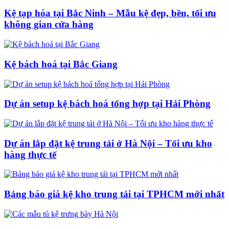
Kệ tạp hóa tại Bắc Ninh – Mẫu kệ đẹp, bền, tối ưu
không gian cửa hàng
Kệ bách hoá tại Bắc Giang
Dự án setup kệ bách hoá tổng hợp tại Hải Phòng
Dự án lắp đặt kệ trung tải ở Hà Nội – Tối ưu kho
hàng thực tế
Bảng báo giá kệ kho trung tải tại TPHCM mới nhất