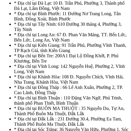
* Địa chỉ tại Đà Lạt: 10 Đ. Trần Phú, Phường 3, Thành phố
Đà Lạt, Lâm Đồng, Việt Nam
* Địa chỉ tại Bình Phước: 11 Đường Nơ Trang Long, Tân
Bình, Đồng Xoài, Bình Phước
* Địa chỉ tại Tây Ninh: 610 Đường 30 tháng 4, Phường 3,
Tây Ninh
* Địa chỉ tại Long An: 67 Đ. Phan Văn Mảng, TT. Bến Lức,
Bến Lức, Long An, Việt Nam
* Địa chỉ tại Kiên Giang: 91 Trần Phú, Phường Vĩnh Thanh,
TP Rạch Giá, tỉnh Kiên Giang
* Địa chỉ tại Bến Tre: 200A1 Đại Lộ Đồng Khởi, P. Phú
Khương, Bến Tre
* Địa chỉ tại Vĩnh Long: 142 Nguyễn Huệ, Phường 2, Vĩnh
Long, Việt Nam
* Địa chỉ tại Khánh Hòa: 108 Đ. Nguyễn Chích, Vĩnh Hải,
Nha Trang, Khánh Hòa, Việt Nam
* Địa chỉ tại Đồng Tháp : 66 Lê Anh Xuân, Phường 2, TP.
Cao Lãnh, Đồng Tháp
* Địa chỉ tại Bình Thuận : 110 Đặng Văn Ngữ, Phú Trinh,
thành phố Phan Thiết, Bình Thuận
* Địa chỉ tại BUÔN MA THUỘT : 35 Nguyễn Du, Tự An,
Thành Phố Buôn Ma Thuột, Đắk Lắk
* Địa chỉ tại Đắk Lắk : 231 Đường 30.4, Phường Ea Tam,
Thành Phố Buôn Ma Thuột, Đắk Lắk
* Địa chỉ tại Sóc Trăng: 36 Nguyễn Văn Hữu, Phường 1, Sóc