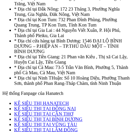
Trăng, Việt Nam
* Địa chỉ tại Đắk Nông: 172 23 Tháng 3, Phường Nghĩa
Trung, Gia Nghĩa, Đăk Nông, Việt Nam
* Địa chỉ tại Kon Tum: 732 Phan Đình Phùng, Phường
Quang Trung, TP Kon Tum, Tỉnh Kon Tum
* Địa chỉ tại Gia Lai : 44 Nguyễn Viết Xuân, P. Hội Phú,
Thành phố Pleiku, Gia Lai
* Địa chỉ cửa hàng tại Bình Dương: 1546 ĐẠI LỘ BÌNH
DƯƠNG – P.HIỆP AN – TP.THỦ DẦU MỘT – TỈNH
BÌNH DƯƠNG
* Địa chỉ tại Tiền Giang: 21 Phan văn Kiêu , Thị xã Cai Lậy,
Huyện Cai Lậy, Tiền Giang
* Địa chỉ tại Cà Mau: 73-5 Trần Văn Bình, Phường 5, Thành
phố Cà Mau, Cà Mau, Việt Nam
* Địa chỉ tại Ninh THuận: Số 10 Hoàng Diệu, Phường Thanh
Sơn, thành phố Phan Rang-Tháp Chàm, tỉnh Ninh Thuận
Hệ thống Fanpage của Hanatech
KỆ SIÊU THỊ HANATECH
KỆ SIÊU THỊ TẠI ĐỒNG NAI
KỆ SIÊU THỊ TẠI CẦN THƠ
KỆ SIÊU THỊ TẠI BÌNH DƯƠNG
KỆ SIÊU THỊ TẠI VŨNG TÀU
KỆ SIÊU THỊ TẠI LÂM ĐỒNG