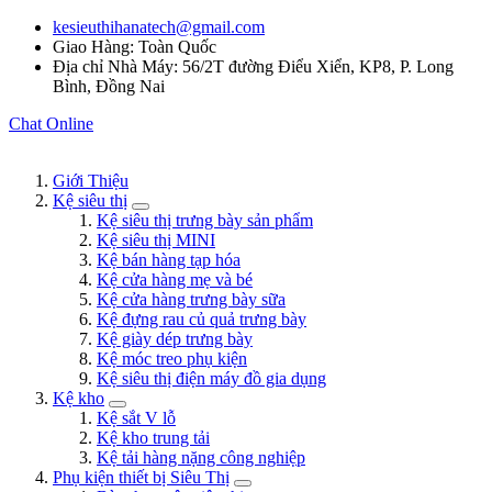
kesieuthihanatech@gmail.com
Giao Hàng: Toàn Quốc
Địa chỉ Nhà Máy: 56/2T đường Điểu Xiển, KP8, P. Long
Bình, Đồng Nai
Chat Online
Giới Thiệu
Kệ siêu thị
Kệ siêu thị trưng bày sản phẩm
Kệ siêu thị MINI
Kệ bán hàng tạp hóa
Kệ cửa hàng mẹ và bé
Kệ cửa hàng trưng bày sữa
Kệ đựng rau củ quả trưng bày
Kệ giày dép trưng bày
Kệ móc treo phụ kiện
Kệ siêu thị điện máy đồ gia dụng
Kệ kho
Kệ sắt V lỗ
Kệ kho trung tải
Kệ tải hàng nặng công nghiệp
Phụ kiện thiết bị Siêu Thị