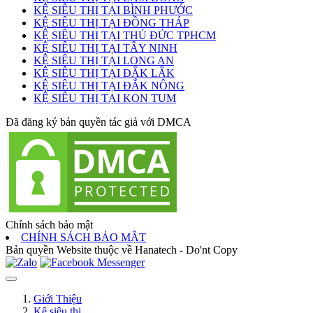
KỆ SIÊU THỊ TẠI BÌNH PHƯỚC
KỆ SIÊU THỊ TẠI ĐỒNG THÁP
KỆ SIÊU THỊ TẠI THỦ ĐỨC TPHCM
KỆ SIÊU THỊ TẠI TÂY NINH
KỆ SIÊU THỊ TẠI LONG AN
KỆ SIÊU THỊ TẠI ĐẮK LẮK
KỆ SIÊU THỊ TẠI ĐẮK NÔNG
KỆ SIÊU THỊ TẠI KON TUM
Đã đăng ký bản quyền tác giả với DMCA
Chính sách bảo mật
CHÍNH SÁCH BẢO MẬT
Bản quyền Website thuộc về Hanatech - Do'nt Copy
Giới Thiệu
Kệ siêu thị