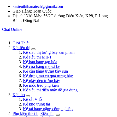
kesieuthihanatech@gmail.com
Giao Hàng: Toàn Quốc
Địa chỉ Nhà Máy: 56/2T đường Điểu Xiển, KP8, P. Long
Bình, Đồng Nai
Chat Online
Giới Thiệu
Kệ siêu thị
Kệ siêu thị trưng bày sản phẩm
Kệ siêu thị MINI
Kệ bán hàng tạp hóa
Kệ cửa hàng mẹ và bé
Kệ cửa hàng trưng bày sữa
Kệ đựng rau củ quả trưng bày
Kệ giày dép trưng bày
Kệ móc treo phụ kiện
Kệ siêu thị điện máy đồ gia dụng
Kệ kho
Kệ sắt V lỗ
Kệ kho trung tải
Kệ tải hàng nặng công nghiệp
Phụ kiện thiết bị Siêu Thị