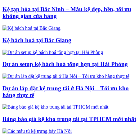
Kệ tạp hóa tại Bắc Ninh – Mẫu kệ đẹp, bền, tối ưu
không gian cửa hàng
Kệ bách hoá tại Bắc Giang
Dự án setup kệ bách hoá tổng hợp tại Hải Phòng
Dự án lắp đặt kệ trung tải ở Hà Nội – Tối ưu kho
hàng thực tế
Bảng báo giá kệ kho trung tải tại TPHCM mới nhất