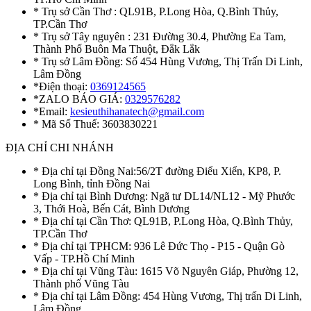
* Trụ sở Cần Thơ : QL91B, P.Long Hòa, Q.Bình Thủy,
TP.Cần Thơ
* Trụ sở Tây nguyên : 231 Đường 30.4, Phường Ea Tam,
Thành Phố Buôn Ma Thuột, Đắk Lắk
* Trụ sở Lâm Đồng: Số 454 Hùng Vương, Thị Trấn Di Linh,
Lâm Đồng
*Điện thoại:
0369124565
*ZALO BÁO GIÁ:
0329576282
*Email:
kesieuthihanatech@gmail.com
* Mã Số Thuế: 3603830221
ĐỊA CHỈ CHI NHÁNH
* Địa chỉ tại Đồng Nai:56/2T đường Điểu Xiển, KP8, P.
Long Bình, tỉnh Đồng Nai
* Địa chỉ tại Bình Dương: Ngã tư DL14/NL12 - Mỹ Phước
3, Thới Hoà, Bến Cát, Bình Dương
* Địa chỉ tại Cần Thơ: QL91B, P.Long Hòa, Q.Bình Thủy,
TP.Cần Thơ
* Địa chỉ tại TPHCM: 936 Lê Đức Thọ - P15 - Quận Gò
Vấp - TP.Hồ Chí Minh
* Địa chỉ tại Vũng Tàu: 1615 Võ Nguyên Giáp, Phường 12,
Thành phố Vũng Tàu
* Địa chỉ tại Lâm Đồng: 454 Hùng Vương, Thị trấn Di Linh,
Lâm Đồng