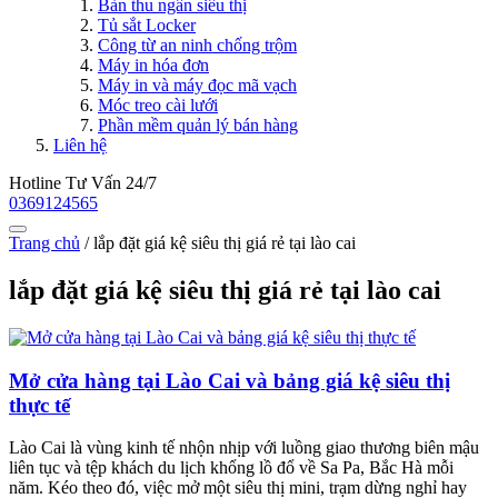
Bàn thu ngân siêu thị
Tủ sắt Locker
Công từ an ninh chống trộm
Máy in hóa đơn
Máy in và máy đọc mã vạch
Móc treo cài lưới
Phần mềm quản lý bán hàng
Liên hệ
Hotline Tư Vấn 24/7
0369124565
Trang chủ
/
lắp đặt giá kệ siêu thị giá rẻ tại lào cai
lắp đặt giá kệ siêu thị giá rẻ tại lào cai
Mở cửa hàng tại Lào Cai và bảng giá kệ siêu thị
thực tế
Lào Cai là vùng kinh tế nhộn nhịp với luồng giao thương biên mậu
liên tục và tệp khách du lịch khổng lồ đổ về Sa Pa, Bắc Hà mỗi
năm. Kéo theo đó, việc mở một siêu thị mini, trạm dừng nghỉ hay