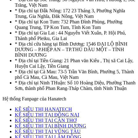
Trăng, Việt Nam
* Địa chỉ tại Đắk Nông: 172 23 Tháng 3, Phường Nghĩa
Trung, Gia Nghĩa, Đăk Nông, Việt Nam
* Địa chỉ tại Kon Tum: 732 Phan Đình Phùng, Phường
Quang Trung, TP Kon Tum, Tỉnh Kon Tum
* Địa chỉ tại Gia Lai : 44 Nguyễn Viết Xuân, P. Hội Phú,
Thành phố Pleiku, Gia Lai
* Địa chỉ cửa hàng tại Bình Dương: 1546 ĐẠI LỘ BÌNH
DƯƠNG – P.HIỆP AN – TP.THỦ DẦU MỘT – TỈNH
BÌNH DƯƠNG
* Địa chỉ tại Tiền Giang: 21 Phan văn Kiêu , Thị xã Cai Lậy,
Huyện Cai Lậy, Tiền Giang
* Địa chỉ tại Cà Mau: 73-5 Trần Văn Bình, Phường 5, Thành
phố Cà Mau, Cà Mau, Việt Nam
* Địa chỉ tại Ninh THuận: Số 10 Hoàng Diệu, Phường Thanh
Sơn, thành phố Phan Rang-Tháp Chàm, tỉnh Ninh Thuận
Hệ thống Fanpage của Hanatech
KỆ SIÊU THỊ HANATECH
KỆ SIÊU THỊ TẠI ĐỒNG NAI
KỆ SIÊU THỊ TẠI CẦN THƠ
KỆ SIÊU THỊ TẠI BÌNH DƯƠNG
KỆ SIÊU THỊ TẠI VŨNG TÀU
KỆ SIÊU THỊ TẠI LÂM ĐỒNG