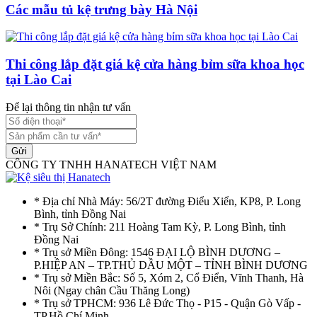
Các mẫu tủ kệ trưng bày Hà Nội
Thi công lắp đặt giá kệ cửa hàng bỉm sữa khoa học
tại Lào Cai
Để lại thông tin nhận tư vấn
Gửi
CÔNG TY TNHH HANATECH VIỆT NAM
* Địa chỉ Nhà Máy: 56/2T đường Điểu Xiển, KP8, P. Long
Bình, tỉnh Đồng Nai
* Trụ Sở Chính: 211 Hoàng Tam Kỳ, P. Long Bình, tỉnh
Đồng Nai
* Trụ sở Miền Đông: 1546 ĐẠI LỘ BÌNH DƯƠNG –
P.HIỆP AN – TP.THỦ DẦU MỘT – TỈNH BÌNH DƯƠNG
* Trụ sở Miền Bắc: Số 5, Xóm 2, Cổ Điển, Vĩnh Thanh, Hà
Nôi (Ngay chân Cầu Thăng Long)
* Trụ sở TPHCM: 936 Lê Đức Thọ - P15 - Quận Gò Vấp -
TP.Hồ Chí Minh