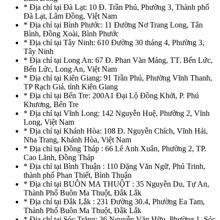
* Địa chỉ tại Đà Lạt: 10 Đ. Trần Phú, Phường 3, Thành phố
Đà Lạt, Lâm Đồng, Việt Nam
* Địa chỉ tại Bình Phước: 11 Đường Nơ Trang Long, Tân
Bình, Đồng Xoài, Bình Phước
* Địa chỉ tại Tây Ninh: 610 Đường 30 tháng 4, Phường 3,
Tây Ninh
* Địa chỉ tại Long An: 67 Đ. Phan Văn Mảng, TT. Bến Lức,
Bến Lức, Long An, Việt Nam
* Địa chỉ tại Kiên Giang: 91 Trần Phú, Phường Vĩnh Thanh,
TP Rạch Giá, tỉnh Kiên Giang
* Địa chỉ tại Bến Tre: 200A1 Đại Lộ Đồng Khởi, P. Phú
Khương, Bến Tre
* Địa chỉ tại Vĩnh Long: 142 Nguyễn Huệ, Phường 2, Vĩnh
Long, Việt Nam
* Địa chỉ tại Khánh Hòa: 108 Đ. Nguyễn Chích, Vĩnh Hải,
Nha Trang, Khánh Hòa, Việt Nam
* Địa chỉ tại Đồng Tháp : 66 Lê Anh Xuân, Phường 2, TP.
Cao Lãnh, Đồng Tháp
* Địa chỉ tại Bình Thuận : 110 Đặng Văn Ngữ, Phú Trinh,
thành phố Phan Thiết, Bình Thuận
* Địa chỉ tại BUÔN MA THUỘT : 35 Nguyễn Du, Tự An,
Thành Phố Buôn Ma Thuột, Đắk Lắk
* Địa chỉ tại Đắk Lắk : 231 Đường 30.4, Phường Ea Tam,
Thành Phố Buôn Ma Thuột, Đắk Lắk
* Địa chỉ tại Sóc Trăng: 36 Nguyễn Văn Hữu, Phường 1, Sóc