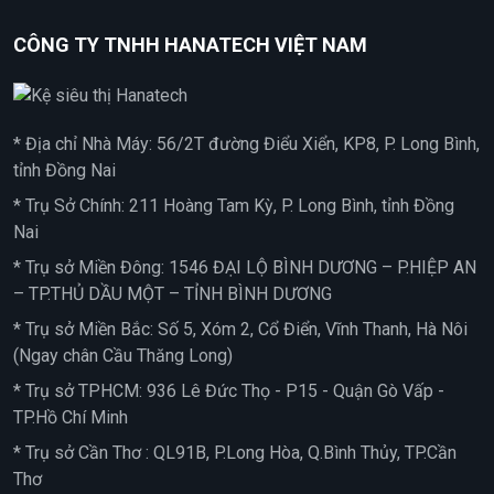
CÔNG TY TNHH HANATECH VIỆT NAM
* Địa chỉ Nhà Máy: 56/2T đường Điểu Xiển, KP8, P. Long Bình,
tỉnh Đồng Nai
* Trụ Sở Chính: 211 Hoàng Tam Kỳ, P. Long Bình, tỉnh Đồng
Nai
* Trụ sở Miền Đông: 1546 ĐẠI LỘ BÌNH DƯƠNG – P.HIỆP AN
– TP.THỦ DẦU MỘT – TỈNH BÌNH DƯƠNG
* Trụ sở Miền Bắc: Số 5, Xóm 2, Cổ Điển, Vĩnh Thanh, Hà Nôi
(Ngay chân Cầu Thăng Long)
* Trụ sở TPHCM: 936 Lê Đức Thọ - P15 - Quận Gò Vấp -
TP.Hồ Chí Minh
* Trụ sở Cần Thơ : QL91B, P.Long Hòa, Q.Bình Thủy, TP.Cần
Thơ