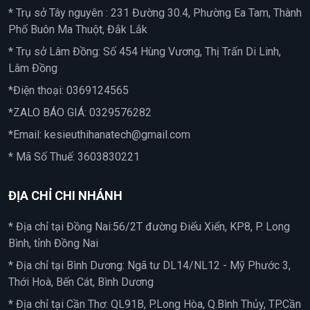
* Trụ sở Tây nguyên : 231 Đường 30.4, Phường Ea Tam, Thành
Phố Buôn Ma Thuột, Đắk Lắk
* Trụ sở Lâm Đồng: Số 454 Hùng Vương, Thị Trấn Di Linh,
Lâm Đồng
*Điện thoại:
0369124565
*ZALO BÁO GIÁ:
0329576282
*Email:
kesieuthihanatech@gmail.com
* Mã Số Thuế: 3603830221
ĐỊA CHỈ CHI NHÁNH
* Địa chỉ tại Đồng Nai:56/2T đường Điểu Xiển, KP8, P. Long
Bình, tỉnh Đồng Nai
* Địa chỉ tại Bình Dương: Ngã tư DL14/NL12 - Mỹ Phước 3,
Thới Hoà, Bến Cát, Bình Dương
* Địa chỉ tại Cần Thơ: QL91B, P.Long Hòa, Q.Bình Thủy, TP.Cần