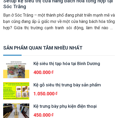
Setup kệ siêu thị cửa hàng bách hoá tổng hợp tại
Sóc Trăng
Bạn ở Sóc Trăng – một thành phố đang phát triển mạnh mẽ và
bạn cũng đang ấp ủ giấc mơ về một cửa hàng bách hóa tổng
hợp? Giữa thị trường cạnh tranh sôi động, làm thế nào để
không gian của bạn không chỉ đáp ứng mọi nhu cầu mua sắm
mà còn […]
SẢN PHẨM QUAN TÂM NHIỀU NHẤT
Kệ siêu thị tạp hóa tại Bình Dương
400.000
Kệ gỗ siêu thị trưng bày sản phẩm
1.050.000
Kệ trưng bày phụ kiện điện thoại
450.000