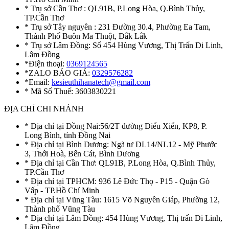
* Trụ sở Cần Thơ : QL91B, P.Long Hòa, Q.Bình Thủy,
TP.Cần Thơ
* Trụ sở Tây nguyên : 231 Đường 30.4, Phường Ea Tam,
Thành Phố Buôn Ma Thuột, Đắk Lắk
* Trụ sở Lâm Đồng: Số 454 Hùng Vương, Thị Trấn Di Linh,
Lâm Đồng
*Điện thoại:
0369124565
*ZALO BÁO GIÁ:
0329576282
*Email:
kesieuthihanatech@gmail.com
* Mã Số Thuế: 3603830221
ĐỊA CHỈ CHI NHÁNH
* Địa chỉ tại Đồng Nai:56/2T đường Điểu Xiển, KP8, P.
Long Bình, tỉnh Đồng Nai
* Địa chỉ tại Bình Dương: Ngã tư DL14/NL12 - Mỹ Phước
3, Thới Hoà, Bến Cát, Bình Dương
* Địa chỉ tại Cần Thơ: QL91B, P.Long Hòa, Q.Bình Thủy,
TP.Cần Thơ
* Địa chỉ tại TPHCM: 936 Lê Đức Thọ - P15 - Quận Gò
Vấp - TP.Hồ Chí Minh
* Địa chỉ tại Vũng Tàu: 1615 Võ Nguyên Giáp, Phường 12,
Thành phố Vũng Tàu
* Địa chỉ tại Lâm Đồng: 454 Hùng Vương, Thị trấn Di Linh,
Lâm Đồng