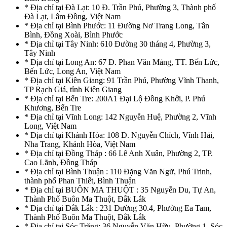
* Địa chỉ tại Đà Lạt: 10 Đ. Trần Phú, Phường 3, Thành phố
Đà Lạt, Lâm Đồng, Việt Nam
* Địa chỉ tại Bình Phước: 11 Đường Nơ Trang Long, Tân
Bình, Đồng Xoài, Bình Phước
* Địa chỉ tại Tây Ninh: 610 Đường 30 tháng 4, Phường 3,
Tây Ninh
* Địa chỉ tại Long An: 67 Đ. Phan Văn Mảng, TT. Bến Lức,
Bến Lức, Long An, Việt Nam
* Địa chỉ tại Kiên Giang: 91 Trần Phú, Phường Vĩnh Thanh,
TP Rạch Giá, tỉnh Kiên Giang
* Địa chỉ tại Bến Tre: 200A1 Đại Lộ Đồng Khởi, P. Phú
Khương, Bến Tre
* Địa chỉ tại Vĩnh Long: 142 Nguyễn Huệ, Phường 2, Vĩnh
Long, Việt Nam
* Địa chỉ tại Khánh Hòa: 108 Đ. Nguyễn Chích, Vĩnh Hải,
Nha Trang, Khánh Hòa, Việt Nam
* Địa chỉ tại Đồng Tháp : 66 Lê Anh Xuân, Phường 2, TP.
Cao Lãnh, Đồng Tháp
* Địa chỉ tại Bình Thuận : 110 Đặng Văn Ngữ, Phú Trinh,
thành phố Phan Thiết, Bình Thuận
* Địa chỉ tại BUÔN MA THUỘT : 35 Nguyễn Du, Tự An,
Thành Phố Buôn Ma Thuột, Đắk Lắk
* Địa chỉ tại Đắk Lắk : 231 Đường 30.4, Phường Ea Tam,
Thành Phố Buôn Ma Thuột, Đắk Lắk
* Địa chỉ tại Sóc Trăng: 36 Nguyễn Văn Hữu, Phường 1, Sóc