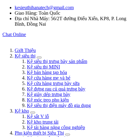
kesieuthihanatech@gmail.com
Giao Hàng: Toàn Quốc
Địa chỉ Nhà Máy: 56/2T đường Điểu Xiển, KP8, P. Long
Bình, Đồng Nai
Chat Online
Giới Thiệu
Kệ siêu thị
Kệ siêu thị trưng bày sản phẩm
Kệ siêu thị MINI
Kệ bán hàng tạp hóa
Kệ cửa hàng mẹ và bé
Kệ cửa hàng trưng bày sữa
Kệ đựng rau củ quả trưng bày
Kệ giày dép trưng bày
Kệ móc treo phụ kiện
Kệ siêu thị điện máy đồ gia dụng
Kệ kho
Kệ sắt V lỗ
Kệ kho trung tải
Kệ tải hàng nặng công nghiệp
Phụ kiện thiết bị Siêu Thị