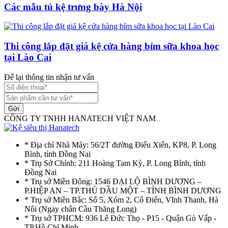
Các mẫu tủ kệ trưng bày Hà Nội
Thi công lắp đặt giá kệ cửa hàng bỉm sữa khoa học
tại Lào Cai
Để lại thông tin nhận tư vấn
Gửi
CÔNG TY TNHH HANATECH VIỆT NAM
* Địa chỉ Nhà Máy: 56/2T đường Điểu Xiển, KP8, P. Long
Bình, tỉnh Đồng Nai
* Trụ Sở Chính: 211 Hoàng Tam Kỳ, P. Long Bình, tỉnh
Đồng Nai
* Trụ sở Miền Đông: 1546 ĐẠI LỘ BÌNH DƯƠNG –
P.HIỆP AN – TP.THỦ DẦU MỘT – TỈNH BÌNH DƯƠNG
* Trụ sở Miền Bắc: Số 5, Xóm 2, Cổ Điển, Vĩnh Thanh, Hà
Nôi (Ngay chân Cầu Thăng Long)
* Trụ sở TPHCM: 936 Lê Đức Thọ - P15 - Quận Gò Vấp -
TP.Hồ Chí Minh