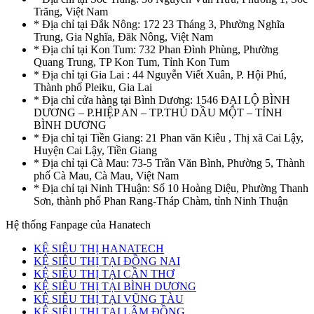
Trăng, Việt Nam
* Địa chỉ tại Đắk Nông: 172 23 Tháng 3, Phường Nghĩa
Trung, Gia Nghĩa, Đăk Nông, Việt Nam
* Địa chỉ tại Kon Tum: 732 Phan Đình Phùng, Phường
Quang Trung, TP Kon Tum, Tỉnh Kon Tum
* Địa chỉ tại Gia Lai : 44 Nguyễn Viết Xuân, P. Hội Phú,
Thành phố Pleiku, Gia Lai
* Địa chỉ cửa hàng tại Bình Dương: 1546 ĐẠI LỘ BÌNH
DƯƠNG – P.HIỆP AN – TP.THỦ DẦU MỘT – TỈNH
BÌNH DƯƠNG
* Địa chỉ tại Tiền Giang: 21 Phan văn Kiêu , Thị xã Cai Lậy,
Huyện Cai Lậy, Tiền Giang
* Địa chỉ tại Cà Mau: 73-5 Trần Văn Bình, Phường 5, Thành
phố Cà Mau, Cà Mau, Việt Nam
* Địa chỉ tại Ninh THuận: Số 10 Hoàng Diệu, Phường Thanh
Sơn, thành phố Phan Rang-Tháp Chàm, tỉnh Ninh Thuận
Hệ thống Fanpage của Hanatech
KỆ SIÊU THỊ HANATECH
KỆ SIÊU THỊ TẠI ĐỒNG NAI
KỆ SIÊU THỊ TẠI CẦN THƠ
KỆ SIÊU THỊ TẠI BÌNH DƯƠNG
KỆ SIÊU THỊ TẠI VŨNG TÀU
KỆ SIÊU THỊ TẠI LÂM ĐỒNG