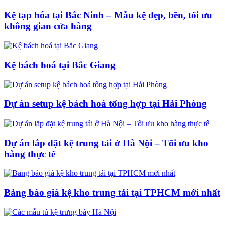
Kệ tạp hóa tại Bắc Ninh – Mẫu kệ đẹp, bền, tối ưu
không gian cửa hàng
Kệ bách hoá tại Bắc Giang
Dự án setup kệ bách hoá tổng hợp tại Hải Phòng
Dự án lắp đặt kệ trung tải ở Hà Nội – Tối ưu kho
hàng thực tế
Bảng báo giá kệ kho trung tải tại TPHCM mới nhất