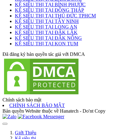
KỆ SIÊU THỊ TẠI BÌNH PHƯỚC
KỆ SIÊU THỊ TẠI ĐỒNG THÁP
KỆ SIÊU THỊ TẠI THỦ ĐỨC TPHCM
KỆ SIÊU THỊ TẠI TÂY NINH
KỆ SIÊU THỊ TẠI LONG AN
KỆ SIÊU THỊ TẠI ĐẮK LẮK
KỆ SIÊU THỊ TẠI ĐẮK NÔNG
KỆ SIÊU THỊ TẠI KON TUM
Đã đăng ký bản quyền tác giả với DMCA
Chính sách bảo mật
CHÍNH SÁCH BẢO MẬT
Bản quyền Website thuộc về Hanatech - Do'nt Copy
Giới Thiệu
Kệ siêu thị