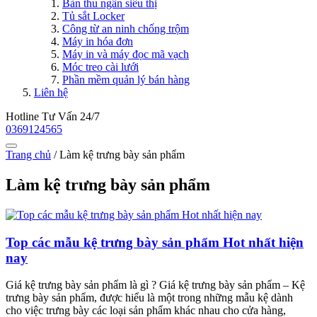
Bàn thu ngân siêu thị
Tủ sắt Locker
Công từ an ninh chống trộm
Máy in hóa đơn
Máy in và máy đọc mã vạch
Móc treo cài lưới
Phần mềm quản lý bán hàng
Liên hệ
Hotline Tư Vấn 24/7
0369124565
Trang chủ
/
Làm kệ trưng bày sản phẩm
Làm kệ trưng bày sản phẩm
Top các mẫu kệ trưng bày sản phẩm Hot nhất hiện
nay
Giá kệ trưng bày sản phẩm là gì ? Giá kệ trưng bày sản phẩm – Kệ
trưng bày sản phẩm, được hiểu là một trong những mẫu kệ dành
cho việc trưng bày các loại sản phẩm khác nhau cho cửa hàng,