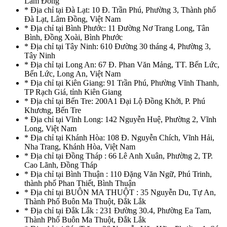
Lâm Đồng
* Địa chỉ tại Đà Lạt: 10 Đ. Trần Phú, Phường 3, Thành phố
Đà Lạt, Lâm Đồng, Việt Nam
* Địa chỉ tại Bình Phước: 11 Đường Nơ Trang Long, Tân
Bình, Đồng Xoài, Bình Phước
* Địa chỉ tại Tây Ninh: 610 Đường 30 tháng 4, Phường 3,
Tây Ninh
* Địa chỉ tại Long An: 67 Đ. Phan Văn Mảng, TT. Bến Lức,
Bến Lức, Long An, Việt Nam
* Địa chỉ tại Kiên Giang: 91 Trần Phú, Phường Vĩnh Thanh,
TP Rạch Giá, tỉnh Kiên Giang
* Địa chỉ tại Bến Tre: 200A1 Đại Lộ Đồng Khởi, P. Phú
Khương, Bến Tre
* Địa chỉ tại Vĩnh Long: 142 Nguyễn Huệ, Phường 2, Vĩnh
Long, Việt Nam
* Địa chỉ tại Khánh Hòa: 108 Đ. Nguyễn Chích, Vĩnh Hải,
Nha Trang, Khánh Hòa, Việt Nam
* Địa chỉ tại Đồng Tháp : 66 Lê Anh Xuân, Phường 2, TP.
Cao Lãnh, Đồng Tháp
* Địa chỉ tại Bình Thuận : 110 Đặng Văn Ngữ, Phú Trinh,
thành phố Phan Thiết, Bình Thuận
* Địa chỉ tại BUÔN MA THUỘT : 35 Nguyễn Du, Tự An,
Thành Phố Buôn Ma Thuột, Đắk Lắk
* Địa chỉ tại Đắk Lắk : 231 Đường 30.4, Phường Ea Tam,
Thành Phố Buôn Ma Thuột, Đắk Lắk