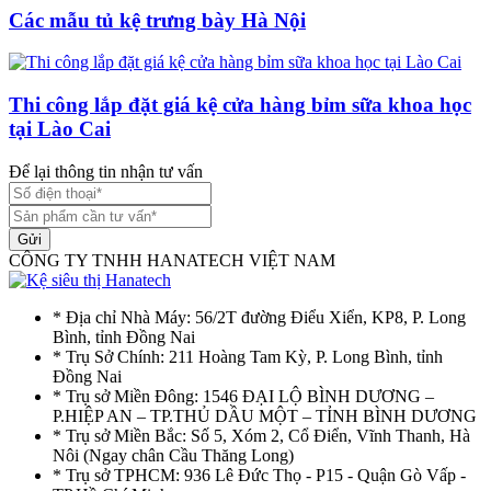
Các mẫu tủ kệ trưng bày Hà Nội
Thi công lắp đặt giá kệ cửa hàng bỉm sữa khoa học
tại Lào Cai
Để lại thông tin nhận tư vấn
Gửi
CÔNG TY TNHH HANATECH VIỆT NAM
* Địa chỉ Nhà Máy: 56/2T đường Điểu Xiển, KP8, P. Long
Bình, tỉnh Đồng Nai
* Trụ Sở Chính: 211 Hoàng Tam Kỳ, P. Long Bình, tỉnh
Đồng Nai
* Trụ sở Miền Đông: 1546 ĐẠI LỘ BÌNH DƯƠNG –
P.HIỆP AN – TP.THỦ DẦU MỘT – TỈNH BÌNH DƯƠNG
* Trụ sở Miền Bắc: Số 5, Xóm 2, Cổ Điển, Vĩnh Thanh, Hà
Nôi (Ngay chân Cầu Thăng Long)
* Trụ sở TPHCM: 936 Lê Đức Thọ - P15 - Quận Gò Vấp -