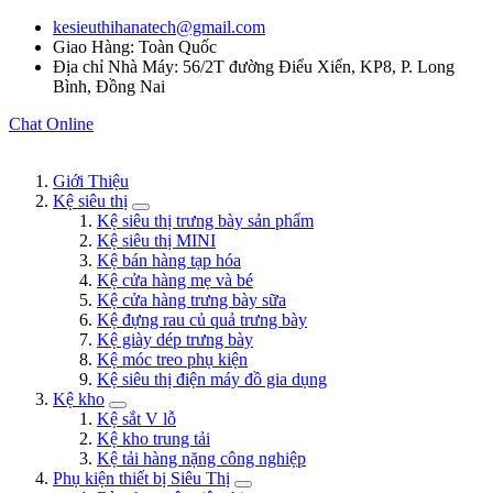
kesieuthihanatech@gmail.com
Giao Hàng: Toàn Quốc
Địa chỉ Nhà Máy: 56/2T đường Điểu Xiển, KP8, P. Long
Bình, Đồng Nai
Chat Online
Giới Thiệu
Kệ siêu thị
Kệ siêu thị trưng bày sản phẩm
Kệ siêu thị MINI
Kệ bán hàng tạp hóa
Kệ cửa hàng mẹ và bé
Kệ cửa hàng trưng bày sữa
Kệ đựng rau củ quả trưng bày
Kệ giày dép trưng bày
Kệ móc treo phụ kiện
Kệ siêu thị điện máy đồ gia dụng
Kệ kho
Kệ sắt V lỗ
Kệ kho trung tải
Kệ tải hàng nặng công nghiệp
Phụ kiện thiết bị Siêu Thị