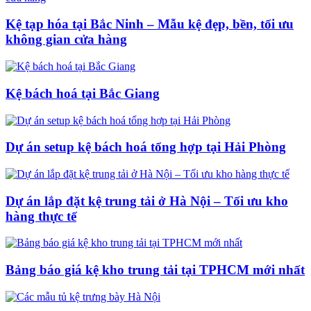
Kệ tạp hóa tại Bắc Ninh – Mẫu kệ đẹp, bền, tối ưu
không gian cửa hàng
Kệ bách hoá tại Bắc Giang
Dự án setup kệ bách hoá tổng hợp tại Hải Phòng
Dự án lắp đặt kệ trung tải ở Hà Nội – Tối ưu kho
hàng thực tế
Bảng báo giá kệ kho trung tải tại TPHCM mới nhất