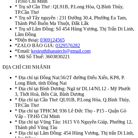
TP.Hồ Chí Minh
* Trụ sở Cần Thơ : QL91B, P.Long Hòa, Q.Bình Thủy,
TP.Cần Thơ
* Trụ sở Tây nguyên : 231 Đường 30.4, Phường Ea Tam,
Thành Phố Buôn Ma Thuột, Đắk Lắk
* Trụ sở Lâm Đồng: Số 454 Hùng Vương, Thị Trấn Di Linh,
Lâm Đồng
*Điện thoại:
0369124565
*ZALO BÁO GIÁ:
0329576282
*Email:
kesieuthihanatech@gmail.com
* Mã Số Thuế: 3603830221
ĐỊA CHỈ CHI NHÁNH
* Địa chỉ tại Đồng Nai:56/2T đường Điểu Xiển, KP8, P.
Long Bình, tỉnh Đồng Nai
* Địa chỉ tại Bình Dương: Ngã tư DL14/NL12 - Mỹ Phước
3, Thới Hoà, Bến Cát, Bình Dương
* Địa chỉ tại Cần Thơ: QL91B, P.Long Hòa, Q.Bình Thủy,
TP.Cần Thơ
* Địa chỉ tại TPHCM: 936 Lê Đức Thọ - P15 - Quận Gò
Vấp - TP.Hồ Chí Minh
* Địa chỉ tại Vũng Tàu: 1615 Võ Nguyên Giáp, Phường 12,
Thành phố Vũng Tàu
* Địa chỉ tại Lâm Đồng: 454 Hùng Vương, Thị trấn Di Linh,