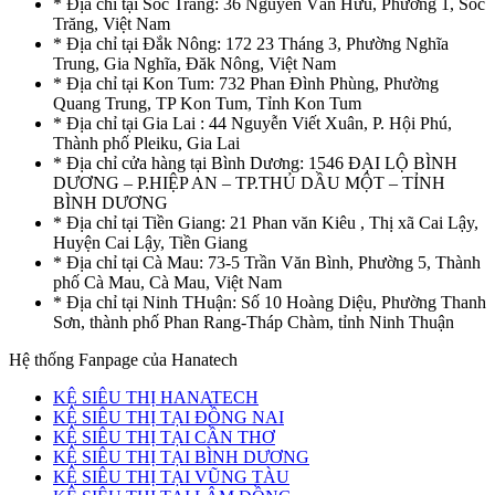
* Địa chỉ tại Sóc Trăng: 36 Nguyễn Văn Hữu, Phường 1, Sóc
Trăng, Việt Nam
* Địa chỉ tại Đắk Nông: 172 23 Tháng 3, Phường Nghĩa
Trung, Gia Nghĩa, Đăk Nông, Việt Nam
* Địa chỉ tại Kon Tum: 732 Phan Đình Phùng, Phường
Quang Trung, TP Kon Tum, Tỉnh Kon Tum
* Địa chỉ tại Gia Lai : 44 Nguyễn Viết Xuân, P. Hội Phú,
Thành phố Pleiku, Gia Lai
* Địa chỉ cửa hàng tại Bình Dương: 1546 ĐẠI LỘ BÌNH
DƯƠNG – P.HIỆP AN – TP.THỦ DẦU MỘT – TỈNH
BÌNH DƯƠNG
* Địa chỉ tại Tiền Giang: 21 Phan văn Kiêu , Thị xã Cai Lậy,
Huyện Cai Lậy, Tiền Giang
* Địa chỉ tại Cà Mau: 73-5 Trần Văn Bình, Phường 5, Thành
phố Cà Mau, Cà Mau, Việt Nam
* Địa chỉ tại Ninh THuận: Số 10 Hoàng Diệu, Phường Thanh
Sơn, thành phố Phan Rang-Tháp Chàm, tỉnh Ninh Thuận
Hệ thống Fanpage của Hanatech
KỆ SIÊU THỊ HANATECH
KỆ SIÊU THỊ TẠI ĐỒNG NAI
KỆ SIÊU THỊ TẠI CẦN THƠ
KỆ SIÊU THỊ TẠI BÌNH DƯƠNG
KỆ SIÊU THỊ TẠI VŨNG TÀU