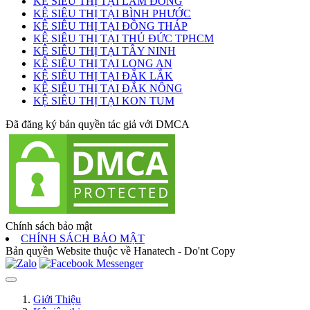
KỆ SIÊU THỊ TẠI LÂM ĐỒNG
KỆ SIÊU THỊ TẠI BÌNH PHƯỚC
KỆ SIÊU THỊ TẠI ĐỒNG THÁP
KỆ SIÊU THỊ TẠI THỦ ĐỨC TPHCM
KỆ SIÊU THỊ TẠI TÂY NINH
KỆ SIÊU THỊ TẠI LONG AN
KỆ SIÊU THỊ TẠI ĐẮK LẮK
KỆ SIÊU THỊ TẠI ĐẮK NÔNG
KỆ SIÊU THỊ TẠI KON TUM
Đã đăng ký bản quyền tác giả với DMCA
Chính sách bảo mật
CHÍNH SÁCH BẢO MẬT
Bản quyền Website thuộc về Hanatech - Do'nt Copy
Giới Thiệu