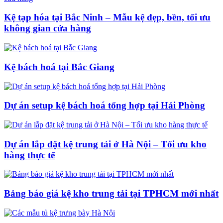
Kệ tạp hóa tại Bắc Ninh – Mẫu kệ đẹp, bền, tối ưu
không gian cửa hàng
Kệ bách hoá tại Bắc Giang
Dự án setup kệ bách hoá tổng hợp tại Hải Phòng
Dự án lắp đặt kệ trung tải ở Hà Nội – Tối ưu kho
hàng thực tế
Bảng báo giá kệ kho trung tải tại TPHCM mới nhất