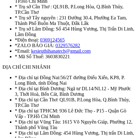
TP.Hồ Chí Minh
* Trụ sở Cần Thơ : QL91B, P.Long Hòa, Q.Bình Thủy,
TP.Cần Thơ
* Trụ sở Tây nguyên : 231 Đường 30.4, Phường Ea Tam,
Thành Phố Buôn Ma Thuột, Đắk Lắk
* Trụ sở Lâm Đồng: Số 454 Hùng Vương, Thị Trấn Di Linh,
Lâm Đồng
*Điện thoại:
0369124565
*ZALO BÁO GIÁ:
0329576282
*Email:
kesieuthihanatech@gmail.com
* Mã Số Thuế: 3603830221
ĐỊA CHỈ CHI NHÁNH
* Địa chỉ tại Đồng Nai:56/2T đường Điểu Xiển, KP8, P.
Long Bình, tỉnh Đồng Nai
* Địa chỉ tại Bình Dương: Ngã tư DL14/NL12 - Mỹ Phước
3, Thới Hoà, Bến Cát, Bình Dương
* Địa chỉ tại Cần Thơ: QL91B, P.Long Hòa, Q.Bình Thủy,
TP.Cần Thơ
* Địa chỉ tại TPHCM: 936 Lê Đức Thọ - P15 - Quận Gò
Vấp - TP.Hồ Chí Minh
* Địa chỉ tại Vũng Tàu: 1615 Võ Nguyên Giáp, Phường 12,
Thành phố Vũng Tàu
* Địa chỉ tại Lâm Đồng: 454 Hùng Vương, Thị trấn Di Linh,