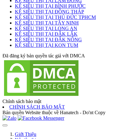
KỆ SIÊU THỊ TẠI LÂM ĐỒNG
KỆ SIÊU THỊ TẠI BÌNH PHƯỚC
KỆ SIÊU THỊ TẠI ĐỒNG THÁP
KỆ SIÊU THỊ TẠI THỦ ĐỨC TPHCM
KỆ SIÊU THỊ TẠI TÂY NINH
KỆ SIÊU THỊ TẠI LONG AN
KỆ SIÊU THỊ TẠI ĐẮK LẮK
KỆ SIÊU THỊ TẠI ĐẮK NÔNG
KỆ SIÊU THỊ TẠI KON TUM
Đã đăng ký bản quyền tác giả với DMCA
Chính sách bảo mật
CHÍNH SÁCH BẢO MẬT
Bản quyền Website thuộc về Hanatech - Do'nt Copy
Giới Thiệu