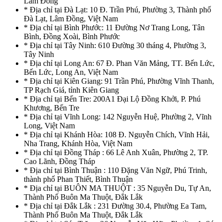
Lâm Đồng
* Địa chỉ tại Đà Lạt: 10 Đ. Trần Phú, Phường 3, Thành phố
Đà Lạt, Lâm Đồng, Việt Nam
* Địa chỉ tại Bình Phước: 11 Đường Nơ Trang Long, Tân
Bình, Đồng Xoài, Bình Phước
* Địa chỉ tại Tây Ninh: 610 Đường 30 tháng 4, Phường 3,
Tây Ninh
* Địa chỉ tại Long An: 67 Đ. Phan Văn Mảng, TT. Bến Lức,
Bến Lức, Long An, Việt Nam
* Địa chỉ tại Kiên Giang: 91 Trần Phú, Phường Vĩnh Thanh,
TP Rạch Giá, tỉnh Kiên Giang
* Địa chỉ tại Bến Tre: 200A1 Đại Lộ Đồng Khởi, P. Phú
Khương, Bến Tre
* Địa chỉ tại Vĩnh Long: 142 Nguyễn Huệ, Phường 2, Vĩnh
Long, Việt Nam
* Địa chỉ tại Khánh Hòa: 108 Đ. Nguyễn Chích, Vĩnh Hải,
Nha Trang, Khánh Hòa, Việt Nam
* Địa chỉ tại Đồng Tháp : 66 Lê Anh Xuân, Phường 2, TP.
Cao Lãnh, Đồng Tháp
* Địa chỉ tại Bình Thuận : 110 Đặng Văn Ngữ, Phú Trinh,
thành phố Phan Thiết, Bình Thuận
* Địa chỉ tại BUÔN MA THUỘT : 35 Nguyễn Du, Tự An,
Thành Phố Buôn Ma Thuột, Đắk Lắk
* Địa chỉ tại Đắk Lắk : 231 Đường 30.4, Phường Ea Tam,
Thành Phố Buôn Ma Thuột, Đắk Lắk