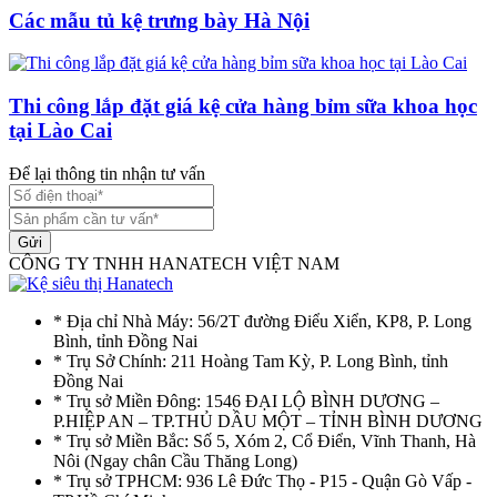
Các mẫu tủ kệ trưng bày Hà Nội
Thi công lắp đặt giá kệ cửa hàng bỉm sữa khoa học
tại Lào Cai
Để lại thông tin nhận tư vấn
Gửi
CÔNG TY TNHH HANATECH VIỆT NAM
* Địa chỉ Nhà Máy: 56/2T đường Điểu Xiển, KP8, P. Long
Bình, tỉnh Đồng Nai
* Trụ Sở Chính: 211 Hoàng Tam Kỳ, P. Long Bình, tỉnh
Đồng Nai
* Trụ sở Miền Đông: 1546 ĐẠI LỘ BÌNH DƯƠNG –
P.HIỆP AN – TP.THỦ DẦU MỘT – TỈNH BÌNH DƯƠNG
* Trụ sở Miền Bắc: Số 5, Xóm 2, Cổ Điển, Vĩnh Thanh, Hà
Nôi (Ngay chân Cầu Thăng Long)
* Trụ sở TPHCM: 936 Lê Đức Thọ - P15 - Quận Gò Vấp -