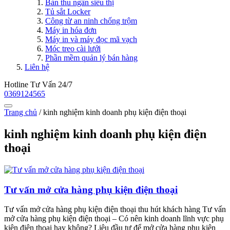
Bàn thu ngân siêu thị
Tủ sắt Locker
Công từ an ninh chống trộm
Máy in hóa đơn
Máy in và máy đọc mã vạch
Móc treo cài lưới
Phần mềm quản lý bán hàng
Liên hệ
Hotline Tư Vấn 24/7
0369124565
Trang chủ
/
kinh nghiệm kinh doanh phụ kiện điện thoại
kinh nghiệm kinh doanh phụ kiện điện
thoại
Tư vấn mở cửa hàng phụ kiện điện thoại
Tư vấn mở cửa hàng phụ kiện điện thoại thu hút khách hàng Tư vấn
mở cửa hàng phụ kiện điện thoại – Có nên kinh doanh lĩnh vực phụ
kiện điện thoại hay không? Liệu đầu tư để mở cửa hàng phụ kiện