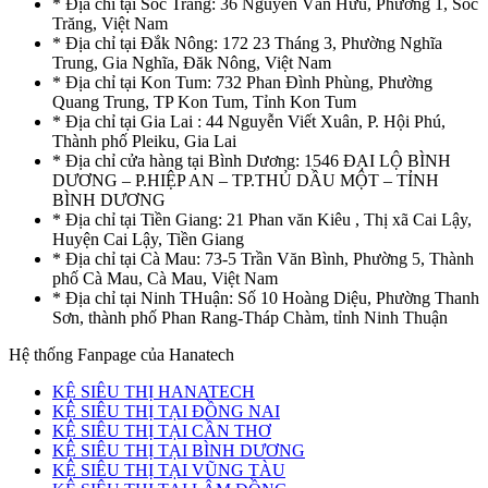
* Địa chỉ tại Sóc Trăng: 36 Nguyễn Văn Hữu, Phường 1, Sóc
Trăng, Việt Nam
* Địa chỉ tại Đắk Nông: 172 23 Tháng 3, Phường Nghĩa
Trung, Gia Nghĩa, Đăk Nông, Việt Nam
* Địa chỉ tại Kon Tum: 732 Phan Đình Phùng, Phường
Quang Trung, TP Kon Tum, Tỉnh Kon Tum
* Địa chỉ tại Gia Lai : 44 Nguyễn Viết Xuân, P. Hội Phú,
Thành phố Pleiku, Gia Lai
* Địa chỉ cửa hàng tại Bình Dương: 1546 ĐẠI LỘ BÌNH
DƯƠNG – P.HIỆP AN – TP.THỦ DẦU MỘT – TỈNH
BÌNH DƯƠNG
* Địa chỉ tại Tiền Giang: 21 Phan văn Kiêu , Thị xã Cai Lậy,
Huyện Cai Lậy, Tiền Giang
* Địa chỉ tại Cà Mau: 73-5 Trần Văn Bình, Phường 5, Thành
phố Cà Mau, Cà Mau, Việt Nam
* Địa chỉ tại Ninh THuận: Số 10 Hoàng Diệu, Phường Thanh
Sơn, thành phố Phan Rang-Tháp Chàm, tỉnh Ninh Thuận
Hệ thống Fanpage của Hanatech
KỆ SIÊU THỊ HANATECH
KỆ SIÊU THỊ TẠI ĐỒNG NAI
KỆ SIÊU THỊ TẠI CẦN THƠ
KỆ SIÊU THỊ TẠI BÌNH DƯƠNG
KỆ SIÊU THỊ TẠI VŨNG TÀU