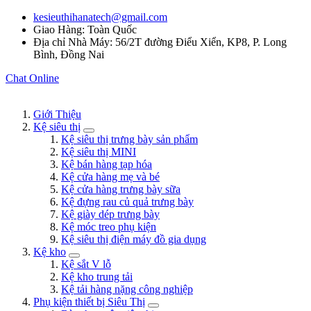
kesieuthihanatech@gmail.com
Giao Hàng: Toàn Quốc
Địa chỉ Nhà Máy: 56/2T đường Điểu Xiển, KP8, P. Long
Bình, Đồng Nai
Chat Online
Giới Thiệu
Kệ siêu thị
Kệ siêu thị trưng bày sản phẩm
Kệ siêu thị MINI
Kệ bán hàng tạp hóa
Kệ cửa hàng mẹ và bé
Kệ cửa hàng trưng bày sữa
Kệ đựng rau củ quả trưng bày
Kệ giày dép trưng bày
Kệ móc treo phụ kiện
Kệ siêu thị điện máy đồ gia dụng
Kệ kho
Kệ sắt V lỗ
Kệ kho trung tải
Kệ tải hàng nặng công nghiệp
Phụ kiện thiết bị Siêu Thị