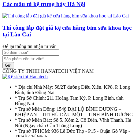
Các mẫu tủ kệ trưng bày Hà Nội
Thi công lắp đặt giá kệ cửa hàng bỉm sữa khoa học
tại Lào Cai
Để lại thông tin nhận tư vấn
Gửi
CÔNG TY TNHH HANATECH VIỆT NAM
* Địa chỉ Nhà Máy: 56/2T đường Điểu Xiển, KP8, P. Long
Bình, tỉnh Đồng Nai
* Trụ Sở Chính: 211 Hoàng Tam Kỳ, P. Long Bình, tỉnh
Đồng Nai
* Trụ sở Miền Đông: 1546 ĐẠI LỘ BÌNH DƯƠNG –
P.HIỆP AN – TP.THỦ DẦU MỘT – TỈNH BÌNH DƯƠNG
* Trụ sở Miền Bắc: Số 5, Xóm 2, Cổ Điển, Vĩnh Thanh, Hà
Nôi (Ngay chân Cầu Thăng Long)
* Trụ sở TPHCM: 936 Lê Đức Thọ - P15 - Quận Gò Vấp -
TP.Hồ Chí Minh