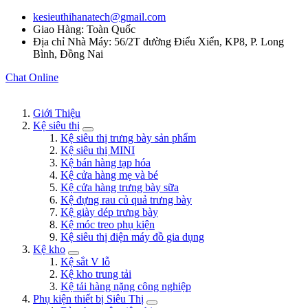
kesieuthihanatech@gmail.com
Giao Hàng: Toàn Quốc
Địa chỉ Nhà Máy: 56/2T đường Điểu Xiển, KP8, P. Long
Bình, Đồng Nai
Chat Online
Giới Thiệu
Kệ siêu thị
Kệ siêu thị trưng bày sản phẩm
Kệ siêu thị MINI
Kệ bán hàng tạp hóa
Kệ cửa hàng mẹ và bé
Kệ cửa hàng trưng bày sữa
Kệ đựng rau củ quả trưng bày
Kệ giày dép trưng bày
Kệ móc treo phụ kiện
Kệ siêu thị điện máy đồ gia dụng
Kệ kho
Kệ sắt V lỗ
Kệ kho trung tải
Kệ tải hàng nặng công nghiệp
Phụ kiện thiết bị Siêu Thị