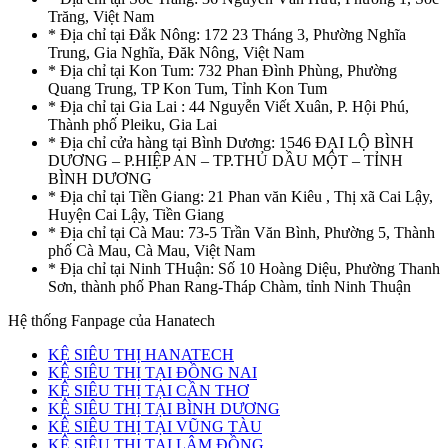
Trăng, Việt Nam
* Địa chỉ tại Đắk Nông: 172 23 Tháng 3, Phường Nghĩa
Trung, Gia Nghĩa, Đăk Nông, Việt Nam
* Địa chỉ tại Kon Tum: 732 Phan Đình Phùng, Phường
Quang Trung, TP Kon Tum, Tỉnh Kon Tum
* Địa chỉ tại Gia Lai : 44 Nguyễn Viết Xuân, P. Hội Phú,
Thành phố Pleiku, Gia Lai
* Địa chỉ cửa hàng tại Bình Dương: 1546 ĐẠI LỘ BÌNH
DƯƠNG – P.HIỆP AN – TP.THỦ DẦU MỘT – TỈNH
BÌNH DƯƠNG
* Địa chỉ tại Tiền Giang: 21 Phan văn Kiêu , Thị xã Cai Lậy,
Huyện Cai Lậy, Tiền Giang
* Địa chỉ tại Cà Mau: 73-5 Trần Văn Bình, Phường 5, Thành
phố Cà Mau, Cà Mau, Việt Nam
* Địa chỉ tại Ninh THuận: Số 10 Hoàng Diệu, Phường Thanh
Sơn, thành phố Phan Rang-Tháp Chàm, tỉnh Ninh Thuận
Hệ thống Fanpage của Hanatech
KỆ SIÊU THỊ HANATECH
KỆ SIÊU THỊ TẠI ĐỒNG NAI
KỆ SIÊU THỊ TẠI CẦN THƠ
KỆ SIÊU THỊ TẠI BÌNH DƯƠNG
KỆ SIÊU THỊ TẠI VŨNG TÀU
KỆ SIÊU THỊ TẠI LÂM ĐỒNG