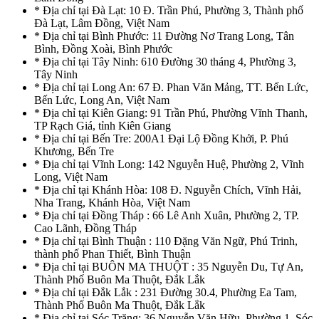
* Địa chỉ tại Đà Lạt: 10 Đ. Trần Phú, Phường 3, Thành phố
Đà Lạt, Lâm Đồng, Việt Nam
* Địa chỉ tại Bình Phước: 11 Đường Nơ Trang Long, Tân
Bình, Đồng Xoài, Bình Phước
* Địa chỉ tại Tây Ninh: 610 Đường 30 tháng 4, Phường 3,
Tây Ninh
* Địa chỉ tại Long An: 67 Đ. Phan Văn Mảng, TT. Bến Lức,
Bến Lức, Long An, Việt Nam
* Địa chỉ tại Kiên Giang: 91 Trần Phú, Phường Vĩnh Thanh,
TP Rạch Giá, tỉnh Kiên Giang
* Địa chỉ tại Bến Tre: 200A1 Đại Lộ Đồng Khởi, P. Phú
Khương, Bến Tre
* Địa chỉ tại Vĩnh Long: 142 Nguyễn Huệ, Phường 2, Vĩnh
Long, Việt Nam
* Địa chỉ tại Khánh Hòa: 108 Đ. Nguyễn Chích, Vĩnh Hải,
Nha Trang, Khánh Hòa, Việt Nam
* Địa chỉ tại Đồng Tháp : 66 Lê Anh Xuân, Phường 2, TP.
Cao Lãnh, Đồng Tháp
* Địa chỉ tại Bình Thuận : 110 Đặng Văn Ngữ, Phú Trinh,
thành phố Phan Thiết, Bình Thuận
* Địa chỉ tại BUÔN MA THUỘT : 35 Nguyễn Du, Tự An,
Thành Phố Buôn Ma Thuột, Đắk Lắk
* Địa chỉ tại Đắk Lắk : 231 Đường 30.4, Phường Ea Tam,
Thành Phố Buôn Ma Thuột, Đắk Lắk
* Địa chỉ tại Sóc Trăng: 36 Nguyễn Văn Hữu, Phường 1, Sóc