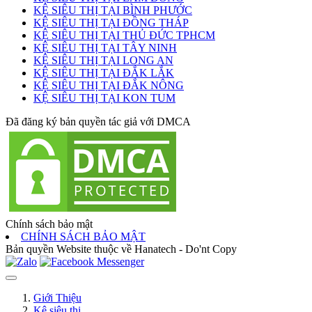
KỆ SIÊU THỊ TẠI BÌNH PHƯỚC
KỆ SIÊU THỊ TẠI ĐỒNG THÁP
KỆ SIÊU THỊ TẠI THỦ ĐỨC TPHCM
KỆ SIÊU THỊ TẠI TÂY NINH
KỆ SIÊU THỊ TẠI LONG AN
KỆ SIÊU THỊ TẠI ĐẮK LẮK
KỆ SIÊU THỊ TẠI ĐẮK NÔNG
KỆ SIÊU THỊ TẠI KON TUM
Đã đăng ký bản quyền tác giả với DMCA
Chính sách bảo mật
CHÍNH SÁCH BẢO MẬT
Bản quyền Website thuộc về Hanatech - Do'nt Copy
Giới Thiệu
Kệ siêu thị