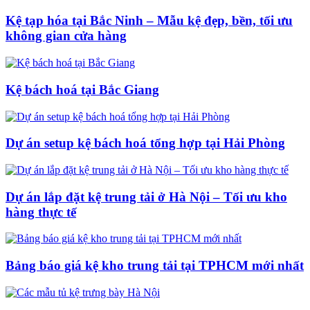
Kệ tạp hóa tại Bắc Ninh – Mẫu kệ đẹp, bền, tối ưu
không gian cửa hàng
Kệ bách hoá tại Bắc Giang
Dự án setup kệ bách hoá tổng hợp tại Hải Phòng
Dự án lắp đặt kệ trung tải ở Hà Nội – Tối ưu kho
hàng thực tế
Bảng báo giá kệ kho trung tải tại TPHCM mới nhất