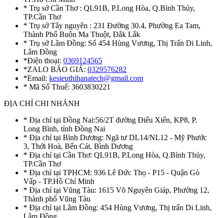
* Trụ sở Cần Thơ : QL91B, P.Long Hòa, Q.Bình Thủy,
TP.Cần Thơ
* Trụ sở Tây nguyên : 231 Đường 30.4, Phường Ea Tam,
Thành Phố Buôn Ma Thuột, Đắk Lắk
* Trụ sở Lâm Đồng: Số 454 Hùng Vương, Thị Trấn Di Linh,
Lâm Đồng
*Điện thoại:
0369124565
*ZALO BÁO GIÁ:
0329576282
*Email:
kesieuthihanatech@gmail.com
* Mã Số Thuế: 3603830221
ĐỊA CHỈ CHI NHÁNH
* Địa chỉ tại Đồng Nai:56/2T đường Điểu Xiển, KP8, P.
Long Bình, tỉnh Đồng Nai
* Địa chỉ tại Bình Dương: Ngã tư DL14/NL12 - Mỹ Phước
3, Thới Hoà, Bến Cát, Bình Dương
* Địa chỉ tại Cần Thơ: QL91B, P.Long Hòa, Q.Bình Thủy,
TP.Cần Thơ
* Địa chỉ tại TPHCM: 936 Lê Đức Thọ - P15 - Quận Gò
Vấp - TP.Hồ Chí Minh
* Địa chỉ tại Vũng Tàu: 1615 Võ Nguyên Giáp, Phường 12,
Thành phố Vũng Tàu
* Địa chỉ tại Lâm Đồng: 454 Hùng Vương, Thị trấn Di Linh,
Lâm Đồng