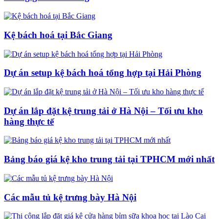
Kệ bách hoá tại Bắc Giang
Dự án setup kệ bách hoá tổng hợp tại Hải Phòng
Dự án lắp đặt kệ trung tải ở Hà Nội – Tối ưu kho
hàng thực tế
Bảng báo giá kệ kho trung tải tại TPHCM mới nhất
Các mẫu tủ kệ trưng bày Hà Nội