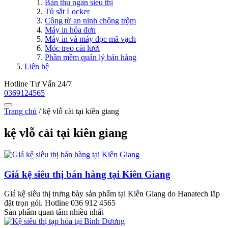
Bàn thu ngân siêu thị
Tủ sắt Locker
Công từ an ninh chống trộm
Máy in hóa đơn
Máy in và máy đọc mã vạch
Móc treo cài lưới
Phần mềm quản lý bán hàng
Liên hệ
Hotline Tư Vấn 24/7
0369124565
Trang chủ
/
kệ vlỗ cài tại kiên giang
kệ vlỗ cài tại kiên giang
Giá kệ siêu thị bán hàng tại Kiên Giang
Giá kệ siêu thị trưng bày sản phẩm tại Kiên Giang do Hanatech lắp
đặt trọn gói. Hotline 036 912 4565
Sản phẩm quan tâm nhiều nhất