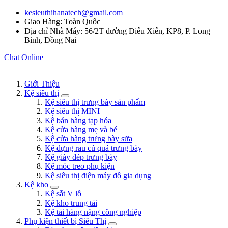
kesieuthihanatech@gmail.com
Giao Hàng: Toàn Quốc
Địa chỉ Nhà Máy: 56/2T đường Điểu Xiển, KP8, P. Long
Bình, Đồng Nai
Chat Online
Giới Thiệu
Kệ siêu thị
Kệ siêu thị trưng bày sản phẩm
Kệ siêu thị MINI
Kệ bán hàng tạp hóa
Kệ cửa hàng mẹ và bé
Kệ cửa hàng trưng bày sữa
Kệ đựng rau củ quả trưng bày
Kệ giày dép trưng bày
Kệ móc treo phụ kiện
Kệ siêu thị điện máy đồ gia dụng
Kệ kho
Kệ sắt V lỗ
Kệ kho trung tải
Kệ tải hàng nặng công nghiệp
Phụ kiện thiết bị Siêu Thị