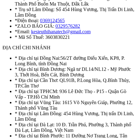
Thành Phố Buôn Ma Thuột, Đắk Lắk
* Trụ sở Lâm Đồng: Số 454 Hùng Vương, Thị Trấn Di Linh,
Lâm Đồng
*Điện thoại:
0369124565
*ZALO BÁO GIÁ:
0329576282
*Email:
kesieuthihanatech@gmail.com
* Mã Số Thuế: 3603830221
ĐỊA CHỈ CHI NHÁNH
* Địa chỉ tại Đồng Nai:56/2T đường Điểu Xiển, KP8, P.
Long Bình, tỉnh Đồng Nai
* Địa chỉ tại Bình Dương: Ngã tư DL14/NL12 - Mỹ Phước
3, Thới Hoà, Bến Cát, Bình Dương
* Địa chỉ tại Cần Thơ: QL91B, P.Long Hòa, Q.Bình Thủy,
TP.Cần Thơ
* Địa chỉ tại TPHCM: 936 Lê Đức Thọ - P15 - Quận Gò
Vấp - TP.Hồ Chí Minh
* Địa chỉ tại Vũng Tàu: 1615 Võ Nguyên Giáp, Phường 12,
Thành phố Vũng Tàu
* Địa chỉ tại Lâm Đồng: 454 Hùng Vương, Thị trấn Di Linh,
Lâm Đồng
* Địa chỉ tại Đà Lạt: 10 Đ. Trần Phú, Phường 3, Thành phố
Đà Lạt, Lâm Đồng, Việt Nam
* Địa chỉ tại Bình Phước: 11 Đường Nơ Trang Long, Tân