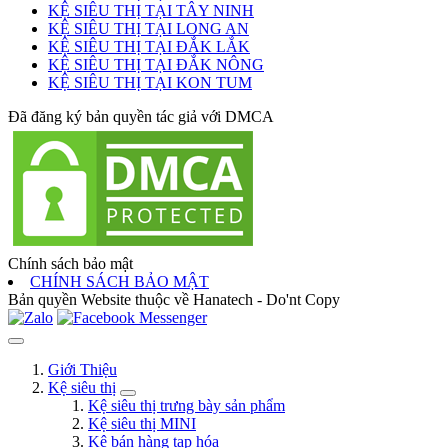
KỆ SIÊU THỊ TẠI TÂY NINH
KỆ SIÊU THỊ TẠI LONG AN
KỆ SIÊU THỊ TẠI ĐẮK LẮK
KỆ SIÊU THỊ TẠI ĐẮK NÔNG
KỆ SIÊU THỊ TẠI KON TUM
Đã đăng ký bản quyền tác giả với DMCA
Chính sách bảo mật
CHÍNH SÁCH BẢO MẬT
Bản quyền Website thuộc về Hanatech - Do'nt Copy
Giới Thiệu
Kệ siêu thị
Kệ siêu thị trưng bày sản phẩm
Kệ siêu thị MINI
Kệ bán hàng tạp hóa