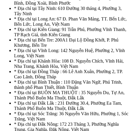
Bình, Đồng Xoài, Bình Phước
* Địa chỉ tại Tây Ninh: 610 Đường 30 tháng 4, Phường 3,
Tây Ninh
* Địa chỉ tại Long An: 67 Đ. Phan Văn Mảng, TT. Bến Lức,
Bến Lức, Long An, Việt Nam
* Địa chỉ tại Kiên Giang: 91 Trần Phú, Phường Vĩnh Thanh,
TP Rạch Giá, tỉnh Kiên Giang
* Địa chỉ tại Bến Tre: 200A1 Đại Lộ Đồng Khởi, P. Phú
Khương, Bến Tre
* Địa chỉ tại Vĩnh Long: 142 Nguyễn Huệ, Phường 2, Vĩnh
Long, Việt Nam
* Địa chỉ tại Khánh Hòa: 108 Đ. Nguyễn Chích, Vĩnh Hải,
Nha Trang, Khánh Hòa, Việt Nam
* Địa chỉ tại Đồng Tháp : 66 Lê Anh Xuân, Phường 2, TP.
Cao Lãnh, Đồng Tháp
* Địa chỉ tại Bình Thuận : 110 Đặng Văn Ngữ, Phú Trinh,
thành phố Phan Thiết, Bình Thuận
* Địa chỉ tại BUÔN MA THUỘT : 35 Nguyễn Du, Tự An,
Thành Phố Buôn Ma Thuột, Đắk Lắk
* Địa chỉ tại Đắk Lắk : 231 Đường 30.4, Phường Ea Tam,
Thành Phố Buôn Ma Thuột, Đắk Lắk
* Địa chỉ tại Sóc Trăng: 36 Nguyễn Văn Hữu, Phường 1, Sóc
Trăng, Việt Nam
* Địa chỉ tại Đắk Nông: 172 23 Tháng 3, Phường Nghĩa
Trung, Gia Nghĩa, Đăk Nông, Việt Nam