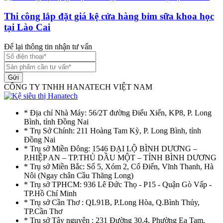
Thi công lắp đặt giá kệ cửa hàng bỉm sữa khoa học
tại Lào Cai
Để lại thông tin nhận tư vấn
Gửi
CÔNG TY TNHH HANATECH VIỆT NAM
* Địa chỉ Nhà Máy: 56/2T đường Điểu Xiển, KP8, P. Long
Bình, tỉnh Đồng Nai
* Trụ Sở Chính: 211 Hoàng Tam Kỳ, P. Long Bình, tỉnh
Đồng Nai
* Trụ sở Miền Đông: 1546 ĐẠI LỘ BÌNH DƯƠNG –
P.HIỆP AN – TP.THỦ DẦU MỘT – TỈNH BÌNH DƯƠNG
* Trụ sở Miền Bắc: Số 5, Xóm 2, Cổ Điển, Vĩnh Thanh, Hà
Nôi (Ngay chân Cầu Thăng Long)
* Trụ sở TPHCM: 936 Lê Đức Thọ - P15 - Quận Gò Vấp -
TP.Hồ Chí Minh
* Trụ sở Cần Thơ : QL91B, P.Long Hòa, Q.Bình Thủy,
TP.Cần Thơ
* Trụ sở Tây nguyên : 231 Đường 30.4, Phường Ea Tam,