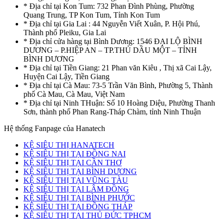
* Địa chỉ tại Kon Tum: 732 Phan Đình Phùng, Phường
Quang Trung, TP Kon Tum, Tỉnh Kon Tum
* Địa chỉ tại Gia Lai : 44 Nguyễn Viết Xuân, P. Hội Phú,
Thành phố Pleiku, Gia Lai
* Địa chỉ cửa hàng tại Bình Dương: 1546 ĐẠI LỘ BÌNH
DƯƠNG – P.HIỆP AN – TP.THỦ DẦU MỘT – TỈNH
BÌNH DƯƠNG
* Địa chỉ tại Tiền Giang: 21 Phan văn Kiêu , Thị xã Cai Lậy,
Huyện Cai Lậy, Tiền Giang
* Địa chỉ tại Cà Mau: 73-5 Trần Văn Bình, Phường 5, Thành
phố Cà Mau, Cà Mau, Việt Nam
* Địa chỉ tại Ninh THuận: Số 10 Hoàng Diệu, Phường Thanh
Sơn, thành phố Phan Rang-Tháp Chàm, tỉnh Ninh Thuận
Hệ thống Fanpage của Hanatech
KỆ SIÊU THỊ HANATECH
KỆ SIÊU THỊ TẠI ĐỒNG NAI
KỆ SIÊU THỊ TẠI CẦN THƠ
KỆ SIÊU THỊ TẠI BÌNH DƯƠNG
KỆ SIÊU THỊ TẠI VŨNG TÀU
KỆ SIÊU THỊ TẠI LÂM ĐỒNG
KỆ SIÊU THỊ TẠI BÌNH PHƯỚC
KỆ SIÊU THỊ TẠI ĐỒNG THÁP
KỆ SIÊU THỊ TẠI THỦ ĐỨC TPHCM