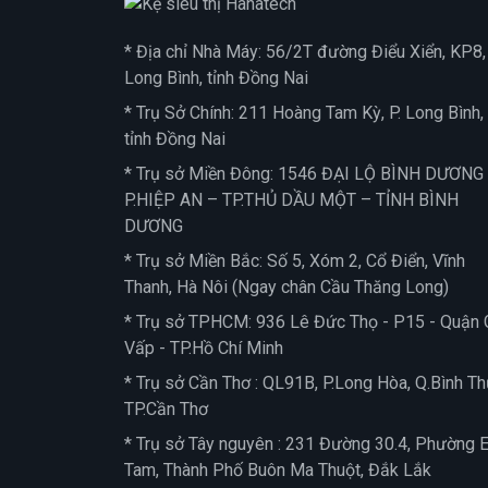
* Địa chỉ Nhà Máy: 56/2T đường Điểu Xiển, KP8, 
Long Bình, tỉnh Đồng Nai
* Trụ Sở Chính: 211 Hoàng Tam Kỳ, P. Long Bình,
tỉnh Đồng Nai
* Trụ sở Miền Đông: 1546 ĐẠI LỘ BÌNH DƯƠNG
P.HIỆP AN – TP.THỦ DẦU MỘT – TỈNH BÌNH
DƯƠNG
* Trụ sở Miền Bắc: Số 5, Xóm 2, Cổ Điển, Vĩnh
Thanh, Hà Nôi (Ngay chân Cầu Thăng Long)
* Trụ sở TPHCM: 936 Lê Đức Thọ - P15 - Quận 
Vấp - TP.Hồ Chí Minh
* Trụ sở Cần Thơ : QL91B, P.Long Hòa, Q.Bình Th
TP.Cần Thơ
* Trụ sở Tây nguyên : 231 Đường 30.4, Phường 
Tam, Thành Phố Buôn Ma Thuột, Đắk Lắk