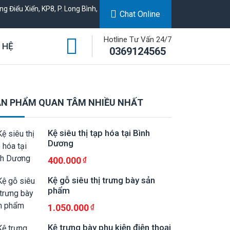
g Điểu Xiển, KP8, P. Long Bình,
Chat Online
Hotline Tư Vấn 24/7
 HỆ
0369124565
N PHẨM QUAN TÂM NHIỀU NHẤT
Kệ siêu thị tạp hóa tại Bình
Dương
400.000
Kệ gỗ siêu thị trưng bày sản
phẩm
1.050.000
Kệ trưng bày phụ kiện điện thoại