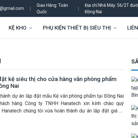
Giao Hàng: Toàn
Địa chỉ Nhà Máy: 56/2T đườn
h@gmail.com
Quốc
Đồng Nai
KỆ KHO
PHỤ KIỆN THIẾT BỊ SIÊU THỊ
LIÊN
I
SẢ
đặt kệ siêu thị cho cửa hàng văn phòng phẩm
Đồng Nai
thành dự án lắp đặt mẫu Kệ văn phòng phẩm tại Đồng Nai
hách hàng Công ty TNHH Hanatech xin kính chào quý
, Hanatech chúng tôi vừa hoàn thành dự án lắp đặt giá kệ
thị trưng bày sản phẩm cho mô hình cửa hàng bán các mặt
văn phòng […]