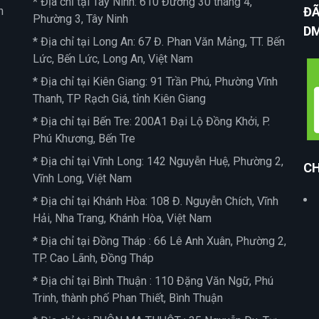
* Địa chỉ tại Tây Ninh: 610 Đường 30 tháng 4,
n
ĐÃ
Phường 3, Tây Ninh
D
* Địa chỉ tại Long An: 67 Đ. Phan Văn Mảng, TT. Bến
Lức, Bến Lức, Long An, Việt Nam
* Địa chỉ tại Kiên Giang: 91 Trần Phú, Phường Vĩnh
Thanh, TP Rạch Giá, tỉnh Kiên Giang
* Địa chỉ tại Bến Tre: 200A1 Đại Lộ Đồng Khởi, P.
Phú Khương, Bến Tre
* Địa chỉ tại Vĩnh Long: 142 Nguyễn Huệ, Phường 2,
CH
Vĩnh Long, Việt Nam
* Địa chỉ tại Khánh Hòa: 108 Đ. Nguyễn Chích, Vĩnh
Hải, Nha Trang, Khánh Hòa, Việt Nam
* Địa chỉ tại Đồng Tháp : 66 Lê Anh Xuân, Phường 2,
TP. Cao Lãnh, Đồng Tháp
* Địa chỉ tại Bình Thuận : 110 Đặng Văn Ngữ, Phú
Trinh, thành phố Phan Thiết, Bình Thuận