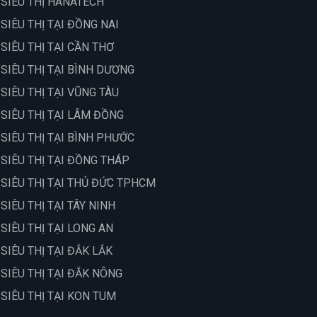
 SIÊU THỊ HANATECH
 SIÊU THỊ TẠI ĐỒNG NAI
 SIÊU THỊ TẠI CẦN THƠ
 SIÊU THỊ TẠI BÌNH DƯƠNG
 SIÊU THỊ TẠI VŨNG TÀU
 SIÊU THỊ TẠI LÂM ĐỒNG
 SIÊU THỊ TẠI BÌNH PHƯỚC
 SIÊU THỊ TẠI ĐỒNG THÁP
 SIÊU THỊ TẠI THỦ ĐỨC TPHCM
 SIÊU THỊ TẠI TÂY NINH
 SIÊU THỊ TẠI LONG AN
 SIÊU THỊ TẠI ĐẮK LẮK
 SIÊU THỊ TẠI ĐẮK NÔNG
 SIÊU THỊ TẠI KON TUM