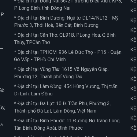
* Địa chỉ tại Đồng Nai:56/2T đường Điểu Xiển, KP8,
KỆ
P. Long Bình, tỉnh Đồng Nai
KỆ
P.
* Địa chỉ tại Bình Dương: Ngã tư DL14/NL12 - Mỹ
KỆ
Phước 3, Thới Hoà, Bến Cát, Bình Dương
KỆ
* Địa chỉ tại Cần Thơ: QL91B, P.Long Hòa, Q.Bình
KỆ
Thủy, TP.Cần Thơ
 –
KỆ
* Địa chỉ tại TPHCM: 936 Lê Đức Thọ - P15 - Quận
Gò Vấp - TP.Hồ Chí Minh
KỆ
* Địa chỉ tại Vũng Tàu: 1615 Võ Nguyên Giáp,
KỆ
Phường 12, Thành phố Vũng Tàu
KỆ
* Địa chỉ tại Lâm Đồng: 454 Hùng Vương, Thị trấn
KỆ
Gò
Di Linh, Lâm Đồng
KỆ
* Địa chỉ tại Đà Lạt: 10 Đ. Trần Phú, Phường 3,
ủy,
KỆ
Thành phố Đà Lạt, Lâm Đồng, Việt Nam
KỆ
* Địa chỉ tại Bình Phước: 11 Đường Nơ Trang Long,
Ea
Tân Bình, Đồng Xoài, Bình Phước
KỆ