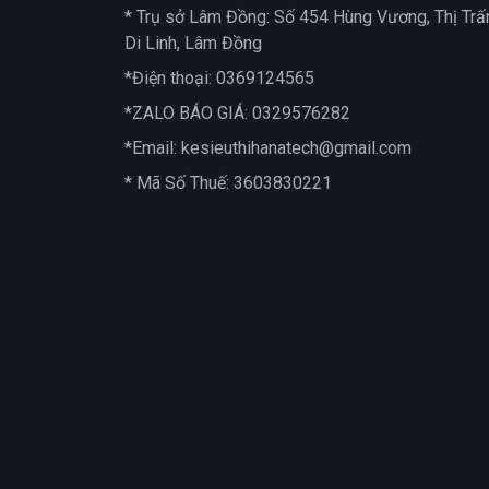
* Trụ sở Lâm Đồng: Số 454 Hùng Vương, Thị Trấ
Di Linh, Lâm Đồng
*Điện thoại:
0369124565
*ZALO BÁO GIÁ:
0329576282
*Email:
kesieuthihanatech@gmail.com
* Mã Số Thuế: 3603830221