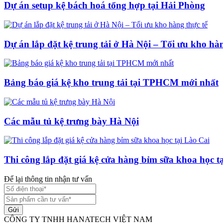
Dự án setup kệ bách hoá tổng hợp tại Hải Phòng
Dự án lắp đặt kệ trung tải ở Hà Nội – Tối ưu kho hàn
Bảng báo giá kệ kho trung tải tại TPHCM mới nhất
Các mẫu tủ kệ trưng bày Hà Nội
Thi công lắp đặt giá kệ cửa hàng bỉm sữa khoa học t
Để lại thông tin nhận tư vấn
Gửi
CÔNG TY TNHH HANATECH VIỆT NAM