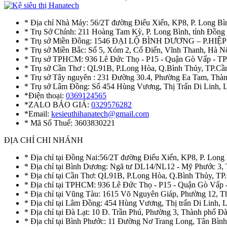
* Địa chỉ Nhà Máy: 56/2T đường Điểu Xiển, KP8, P. Long Bì
* Trụ Sở Chính: 211 Hoàng Tam Kỳ, P. Long Bình, tỉnh Đồng
* Trụ sở Miền Đông: 1546 ĐẠI LỘ BÌNH DƯƠNG – P.H
* Trụ sở Miền Bắc: Số 5, Xóm 2, Cổ Điển, Vĩnh Thanh, Hà 
* Trụ sở TPHCM: 936 Lê Đức Thọ - P15 - Quận Gò Vấp - TP
* Trụ sở Cần Thơ : QL91B, P.Long Hòa, Q.Bình Thủy, TP.Cầ
* Trụ sở Tây nguyên : 231 Đường 30.4, Phường Ea Tam, Th
* Trụ sở Lâm Đồng: Số 454 Hùng Vương, Thị Trấn Di Linh,
*Điện thoại:
0369124565
*ZALO BÁO GIÁ:
0329576282
*Email:
kesieuthihanatech@gmail.com
* Mã Số Thuế: 3603830221
ĐỊA CHỈ CHI NHÁNH
* Địa chỉ tại Đồng Nai:56/2T đường Điểu Xiển, KP8, P. Long
* Địa chỉ tại Bình Dương: Ngã tư DL14/NL12 - Mỹ Phước 3,
* Địa chỉ tại Cần Thơ: QL91B, P.Long Hòa, Q.Bình Thủy, TP
* Địa chỉ tại TPHCM: 936 Lê Đức Thọ - P15 - Quận Gò Vấp 
* Địa chỉ tại Vũng Tàu: 1615 Võ Nguyên Giáp, Phường 12, 
* Địa chỉ tại Lâm Đồng: 454 Hùng Vương, Thị trấn Di Linh,
* Địa chỉ tại Đà Lạt: 10 Đ. Trần Phú, Phường 3, Thành phố 
* Địa chỉ tại Bình Phước: 11 Đường Nơ Trang Long, Tân Bìn