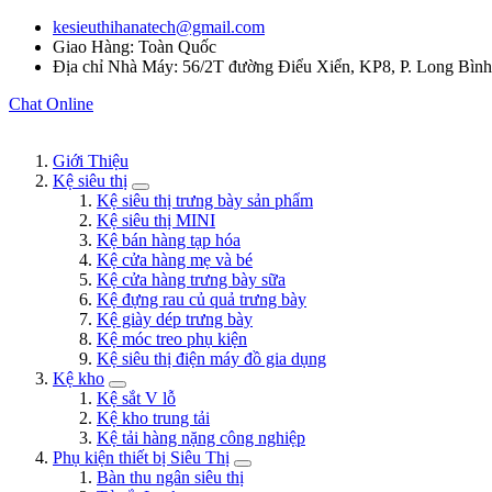
kesieuthihanatech@gmail.com
Giao Hàng: Toàn Quốc
Địa chỉ Nhà Máy: 56/2T đường Điểu Xiển, KP8, P. Long Bìn
Chat Online
Giới Thiệu
Kệ siêu thị
Kệ siêu thị trưng bày sản phẩm
Kệ siêu thị MINI
Kệ bán hàng tạp hóa
Kệ cửa hàng mẹ và bé
Kệ cửa hàng trưng bày sữa
Kệ đựng rau củ quả trưng bày
Kệ giày dép trưng bày
Kệ móc treo phụ kiện
Kệ siêu thị điện máy đồ gia dụng
Kệ kho
Kệ sắt V lỗ
Kệ kho trung tải
Kệ tải hàng nặng công nghiệp
Phụ kiện thiết bị Siêu Thị
Bàn thu ngân siêu thị