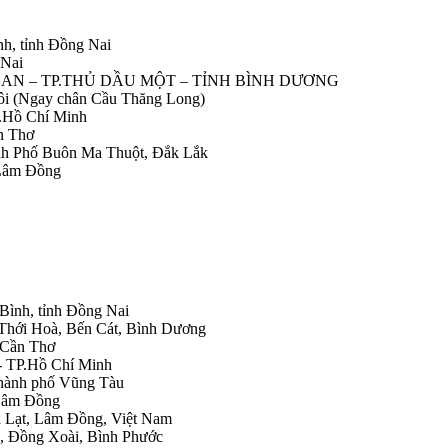
nh, tỉnh Đồng Nai
 Nai
IỆP AN – TP.THỦ DẦU MỘT – TỈNH BÌNH DƯƠNG
Nôi (Ngay chân Cầu Thăng Long)
.Hồ Chí Minh
n Thơ
ành Phố Buôn Ma Thuột, Đắk Lắk
 Lâm Đồng
 Bình, tỉnh Đồng Nai
 Thới Hoà, Bến Cát, Bình Dương
.Cần Thơ
- TP.Hồ Chí Minh
Thành phố Vũng Tàu
 Lâm Đồng
Đà Lạt, Lâm Đồng, Việt Nam
h, Đồng Xoài, Bình Phước