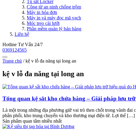
Tủ sắt Locker
Công từ an ninh chống trộm
Máy in hóa đơn
Máy in và máy đọc mã vạch
Móc treo cài lưới
Phần mềm quản lý bán hàng
Liên hệ
Hotline Tư Vấn 24/7
0369124565
Trang chủ
/
kệ v lỗ đa năng tại long an
kệ v lỗ đa năng tại long an
Tổng quan kệ sắt kho chứa hàng – Giải pháp lưu trữ
Là một trong những địa phương giữ vai trò then chốt trong vành đai
phân phối, kho trung chuyển và kho thương mại điện tử. Lợi thế […]
Sản phẩm quan tâm nhiều nhất