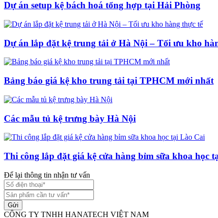
Dự án setup kệ bách hoá tổng hợp tại Hải Phòng
Dự án lắp đặt kệ trung tải ở Hà Nội – Tối ưu kho hàn
Bảng báo giá kệ kho trung tải tại TPHCM mới nhất
Các mẫu tủ kệ trưng bày Hà Nội
Thi công lắp đặt giá kệ cửa hàng bỉm sữa khoa học t
Để lại thông tin nhận tư vấn
Gửi
CÔNG TY TNHH HANATECH VIỆT NAM