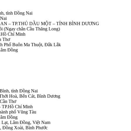
nh, tỉnh Đồng Nai
 Nai
IỆP AN – TP.THỦ DẦU MỘT – TỈNH BÌNH DƯƠNG
Nôi (Ngay chân Cầu Thăng Long)
.Hồ Chí Minh
n Thơ
ành Phố Buôn Ma Thuột, Đắk Lắk
 Lâm Đồng
 Bình, tỉnh Đồng Nai
 Thới Hoà, Bến Cát, Bình Dương
.Cần Thơ
- TP.Hồ Chí Minh
Thành phố Vũng Tàu
 Lâm Đồng
Đà Lạt, Lâm Đồng, Việt Nam
h, Đồng Xoài, Bình Phước