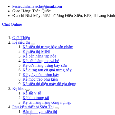
kesieuthihanatech@gmail.com
Giao Hàng: Toàn Quốc
Địa chỉ Nhà Máy: 56/2T đường Điểu Xiển, KP8, P. Long Bìn
Chat Online
Giới Thiệu
Kệ siêu thị
Kệ siêu thị trưng bày sản phẩm
Kệ siêu thị MINI
Kệ bán hàng tạp hóa
Kệ cửa hàng mẹ và bé
Kệ cửa hàng trưng bày sữa
Kệ đựng rau củ quả trưng bày
Kệ giày dép trưng bày
Kệ móc treo phụ kiện
Kệ siêu thị điện máy đồ gia dụng
Kệ kho
Kệ sắt V lỗ
Kệ kho trung tải
Kệ tải hàng nặng công nghiệp
Phụ kiện thiết bị Siêu Thị
Bàn thu ngân siêu thị