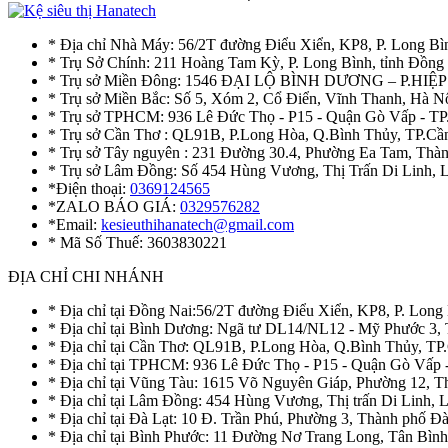
* Địa chỉ Nhà Máy: 56/2T đường Điểu Xiển, KP8, P. Long Bì
* Trụ Sở Chính: 211 Hoàng Tam Kỳ, P. Long Bình, tỉnh Đồng
* Trụ sở Miền Đông: 1546 ĐẠI LỘ BÌNH DƯƠNG – P.H
* Trụ sở Miền Bắc: Số 5, Xóm 2, Cổ Điển, Vĩnh Thanh, Hà 
* Trụ sở TPHCM: 936 Lê Đức Thọ - P15 - Quận Gò Vấp - TP
* Trụ sở Cần Thơ : QL91B, P.Long Hòa, Q.Bình Thủy, TP.Cầ
* Trụ sở Tây nguyên : 231 Đường 30.4, Phường Ea Tam, Th
* Trụ sở Lâm Đồng: Số 454 Hùng Vương, Thị Trấn Di Linh,
*Điện thoại:
0369124565
*ZALO BÁO GIÁ:
0329576282
*Email:
kesieuthihanatech@gmail.com
* Mã Số Thuế: 3603830221
ĐỊA CHỈ CHI NHÁNH
* Địa chỉ tại Đồng Nai:56/2T đường Điểu Xiển, KP8, P. Long
* Địa chỉ tại Bình Dương: Ngã tư DL14/NL12 - Mỹ Phước 3,
* Địa chỉ tại Cần Thơ: QL91B, P.Long Hòa, Q.Bình Thủy, TP
* Địa chỉ tại TPHCM: 936 Lê Đức Thọ - P15 - Quận Gò Vấp 
* Địa chỉ tại Vũng Tàu: 1615 Võ Nguyên Giáp, Phường 12, 
* Địa chỉ tại Lâm Đồng: 454 Hùng Vương, Thị trấn Di Linh,
* Địa chỉ tại Đà Lạt: 10 Đ. Trần Phú, Phường 3, Thành phố 
* Địa chỉ tại Bình Phước: 11 Đường Nơ Trang Long, Tân Bìn