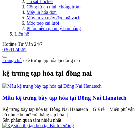
Tủ sắt Locker
Công từ an ninh chống trộm
Máy in hóa đơn
Máy in và máy đọc mã vạch
Móc treo cài lưới
Phần mềm quản lý bán hàng
Liên hệ
Hotline Tư Vấn 24/7
0369124565
Trang chủ
/
kệ trưng tạp hóa tại đồng nai
kệ trưng tạp hóa tại đồng nai
Mẫu kệ trưng bày tạp hóa tại Đồng Nai Hanatech
Kệ trưng bày tạp hóa tại Đồng Nai Hanatech – Giá rẻ – Miễn phí vận
có nhu cầu mở cửa hàng tạp hóa. […]
Sản phẩm quan tâm nhiều nhất